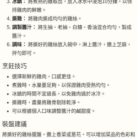
冰鎮：
將煮熟的雞取出，放入冰水中浸泡10分鐘，以保
持雞肉的鮮嫩。
撕雞：
將雞肉撕成均勻的雞絲。
調製醬汁：
將生抽、老抽、白糖、香油混合均勻，製成
醬汁。
調味：
將撕好的雞絲放入碗中，淋上醬汁，撒上芝麻，
拌勻即可。
烹飪技巧
選擇新鮮的雞肉，口感更佳。
煮雞時，水量要足夠，以保證雞肉受熱均勻。
冰鎮的時間不宜過長，以免雞肉過於冰冷。
撕雞時，盡量將雞骨剔除乾淨。
可以根據個人口味調整醬汁的鹹甜度。
裝盤建議
將撕好的雞絲擺盤，撒上香菜或蔥花，可以增加菜品的色彩和