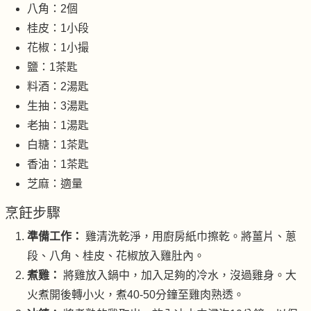
八角：2個
桂皮：1小段
花椒：1小撮
鹽：1茶匙
料酒：2湯匙
生抽：3湯匙
老抽：1湯匙
白糖：1茶匙
香油：1茶匙
芝麻：適量
烹飪步驟
準備工作：
雞清洗乾淨，用廚房紙巾擦乾。將薑片、蔥
段、八角、桂皮、花椒放入雞肚內。
煮雞：
將雞放入鍋中，加入足夠的冷水，沒過雞身。大
火煮開後轉小火，煮40-50分鐘至雞肉熟透。