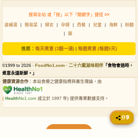
搜尋全站 或「按」以下「關鍵字」捷徑
>>
滋補湯
|
簡易菜
|
婦女
|
孕婦
|
西餐
|
兒童
|
海鮮
|
粉麵
|
飯
推薦：
每天煮意 (3餸一湯)
|
每週煮意 (每週5天)
©1999 to 2026 ·
FoodNo1
.com · 二十六載滋味相伴
「食物會過時，
煮意永遠新鮮。」
健康資源合作
：本站食療之健康指標與養生理論，由
(
Health
No1.com
成立於 1997 年) 提供專業數據支持。
📤 分享
分享
載入更多食譜