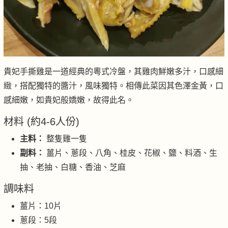
貴妃手撕雞是一道經典的粵式冷盤，其雞肉鮮嫩多汁，口感細
緻，搭配獨特的醬汁，風味獨特。相傳此菜因其色澤金黃，口
感細嫩，如貴妃般嬌嫩，故得此名。
材料 (約4-6人份)
主料：
整隻雞一隻
副料：
薑片、蔥段、八角、桂皮、花椒、鹽、料酒、生
抽、老抽、白糖、香油、芝麻
調味料
薑片：10片
蔥段：5段