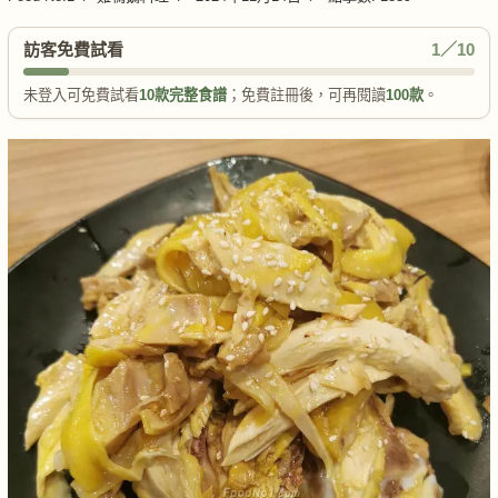
訪客免費試看
1／10
未登入可免費試看
10款完整食譜
；免費註冊後，可再閱讀
100款
。