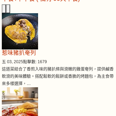
惹味豬扒奄列
五 03, 2025
點擊數: 1679
這道菜結合了香煎入味的豬扒條與滑嫩的雞蛋奄列，提供鹹香
軟滑的美味體驗。搭配鬆軟的鬆餅或香脆的烤麵包，為主食帶
來多樣選擇，…