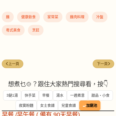
雞
健康飲食
家常菜
雞肉料理
冷盤
粵式美食
烹飪
上一篇文章: 蟲草雲耳紅棗蒸雞
下一篇文章
上一頁
下一頁
想煮乜🍲？跟住大家熱門搜尋看，按👇
3餸1湯
快手菜
早餐
湯水
一週煮意
甜品・小食
寂寞粉麵
女士食譜
兒童食譜
🍳
加餸池
早餐 /早午餐 ( 備有 90天早餐)