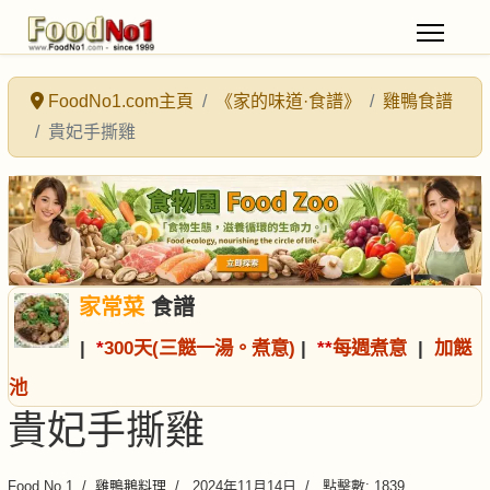
FoodNo1.com主頁
《家的味道·食譜》
雞鴨食譜
貴妃手撕雞
家常菜
食譜
|
*
300天(三餸一湯。煮意)
|
*
*
每週煮意
|
加餸
池
貴妃手撕雞
Food No.1
雞鴨鵝料理
2024年11月14日
點擊數: 1839