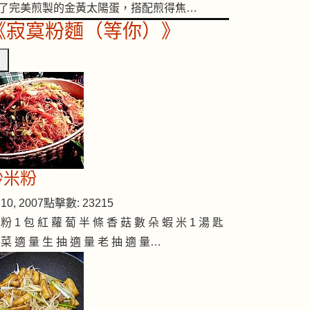
了完美煎製的金黃太陽蛋，搭配煎得焦…
《寂寞粉麵（等你）》
炒米粉
10, 2007
點擊數: 23215
 粉 1 包 紅 蘿 蔔 半 條 香 菇 數 朵 蝦 米 1 湯 匙
 菜 適 量 生 抽 適 量 老 抽 適 量…