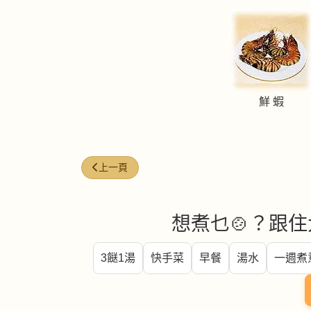
鮮 蝦
上一篇文章: 牛油煎蝦頭
上一頁
想煮乜🍲？跟住
3餸1湯
快手菜
早餐
湯水
一週煮