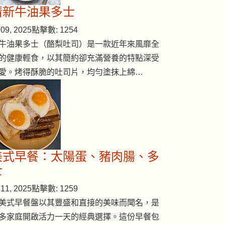
清新牛油果多士
09, 2025
點擊數: 1254
牛油果多士（酪梨吐司）是一款近年來風靡全
的健康輕食，以其簡約卻充滿營養的特點深受
愛。烤得酥脆的吐司片，均勻塗抹上綿…
魷魚
美式早餐：太陽蛋、豬肉腸、多
士
11, 2025
點擊數: 1259
美式早餐盤以其豐盛和直接的美味而聞名，是
多家庭開啟活力一天的經典選擇。這份早餐包