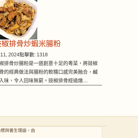
豉椒排骨炒蝦米腸粉
11, 2024
點擊數: 1318
椒排骨炒腸粉是一道創意十足的粵菜，將豉椒
骨的經典做法與腸粉的軟糯口感完美融合，鹹
入味，令人回味無窮。豉椒排骨經過燉…
指標與養生理論，由