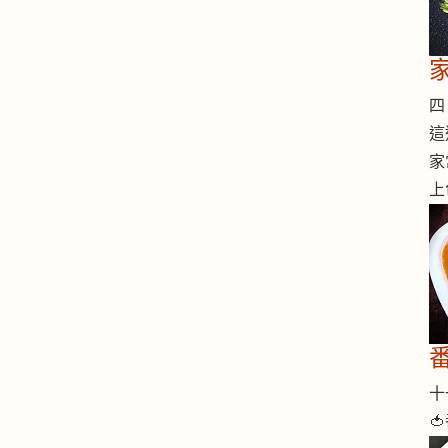
四 
這
家
上
十一
