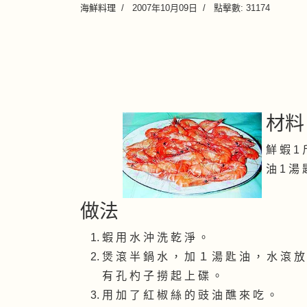
海鮮料理
2007年10月09日
點擊數: 31174
材料
鮮 蝦 1 
油 1 湯 
做法
蝦 用 水 沖 洗 乾 淨 。
煲 滾 半 鍋 水 ， 加 １ 湯 匙 油 ， 水 滾 放
有 孔 杓 子 撈 起 上 碟 。
用 加 了 紅 椒 絲 的 豉 油 醮 來 吃 。