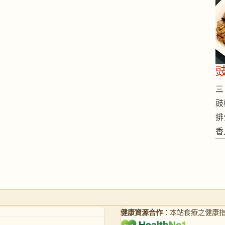
三 
豉
排
香
健康資源合作
：本站食療之健康