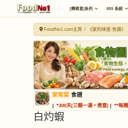
[轉煮意]系列
855 系統
FoodNo1.com主頁
《家的味道·食譜》
家常菜
食譜
|
*
300天(三餸一湯。煮意)
|
*
*
每週
白灼蝦