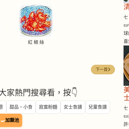
七 

球
喜
紅 椒 絲
下一篇文章: 五味
下一頁
大家熱門搜尋看，按👇
意
甜品・小食
寂寞粉麵
女士食譜
兒童食譜
七 

🍳
加餸池
許