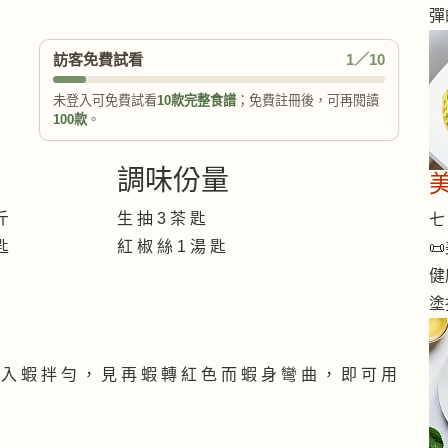
彈
訪客免費試看
1／10
未登入可免費試看
10款完整食譜
；免費註冊後，可再閱讀
100款
。
調味份量
斤
生 抽 3 茶 匙
七 
匙
紅 椒 絲 1 湯 匙

健
塗
 入 蝦 拌 勻 ， 見 再 蝦 轉 紅 色 而 蝦 身 彎 曲 ， 即 可 用