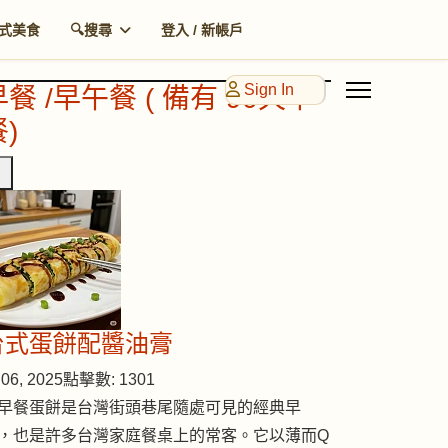
式美食
🔍搜尋
登入 / 新帳戶
Sign In
早餐 /早午餐 ( 備有 90天早
)
台式蛋餅配醬油膏
06, 2025
點擊數: 1301
早餐蛋餅是台灣街頭巷尾隨處可見的經典早
，也是許多台灣家庭餐桌上的常客。它以薄而Q