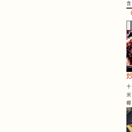
含
十 
米
椰