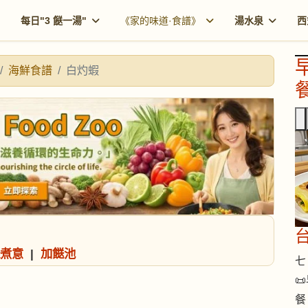
每日"3 餸一湯"
《家的味道·食譜》
湯水泉
西
海鮮食譜
白灼蝦
餐
煮意
|
加餸池
七 

餐