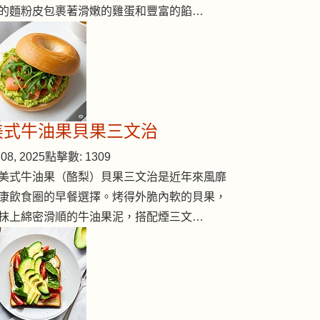
的麵粉皮包裹著滑嫩的雞蛋和豐富的餡…
美式牛油果貝果三文治
08, 2025
點擊數: 1309
美式牛油果（酪梨）貝果三文治是近年來風靡
康飲食圈的早餐選擇。烤得外脆內軟的貝果，
抹上綿密滑順的牛油果泥，搭配煙三文…