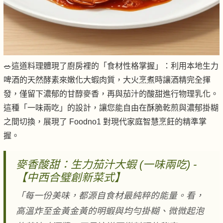
🥗這道料理體現了廚房裡的「食材性格掌握」：利用本地生力
啤酒的天然酵素來嫩化大蝦肉質，大火烹煮時讓酒精完全揮
發，僅留下濃郁的甘醇麥香，再與茄汁的酸甜進行物理乳化。
這種「一味兩吃」的設計，讓您能自由在酥脆乾煎與濃郁掛糊
之間切換，展現了 Foodno1 對現代家庭智慧烹飪的精準掌
握。
麥香酸甜：生力茄汁大蝦 (一味兩吃) -
【中西合璧創新菜式】
「每一份美味，都源自食材最純粹的能量。看，
高溫炸至金黃金黃的明蝦與均勻掛糊、微微起泡