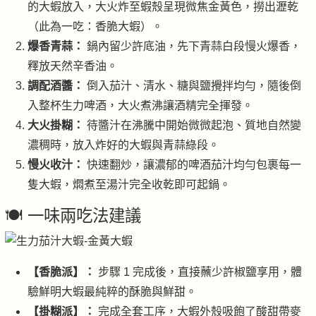
的大蝦放入，大火炸至蝦殼呈現微焦金黃色，撈出瀝乾
（此為一吃：香脆大蝦）。
爆香青蒜：
鍋內留少許底油，先下青蒜白段慢火爆香，
釋放天然辛香油。
調配酒醬：
倒入茄汁、清水、糖與鹽攪拌均勻，隨後倒
入整杯生力啤酒，大火煮沸讓酒精完全揮發。
大火掛糊：
待醬汁在沸騰中開始微微起泡、質地自然變
濃稠時，放入炸好的大蝦與青蒜綠段。
慢火收汁：
快速翻炒，讓濃郁的啤酒茄汁均勻包裹每一
隻大蝦，燜煮至湯汁完全收乾即可起鍋。
🍽️ 一味兩吃法建議
【香脆派】：
步驟 1 完成後，直接蘸少許椒鹽享用，體
驗鮮明大蝦最純粹的酥脆與鮮甜。
【掛糊派】：
完成全套工序，大蝦外殼吸飽了酸甜帶麥