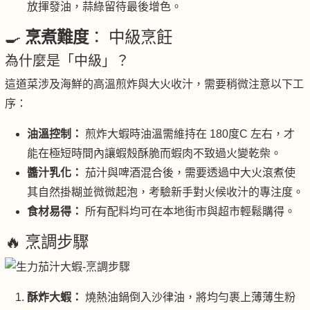
放揮發油，蒜綠留待最後增色。
🍳
烹煮難度
： 中級烹飪
為什麼是「中級」？
這道菜涉及海鮮的高溫煎炸與大火收汁，需要稍微注意以下工
序：
油溫控制：
煎炸大蝦時油溫需維持在 180度C 左右，才
能在極短時間內讓蝦殼酥脆而蝦肉不致過火變乾柴。
醬汁乳化：
茄汁與啤酒混合後，需要透過中大火滾煮使
其自然掛糊並微微起泡，考驗新手對火候收汁的專注度。
食材易得：
所有配料均可在本地街市與超市輕鬆購得。
🔥 烹調步驟
酥炸大蝦：
燒熱油鍋倒入沙律油，將均勻裹上薄薄生粉