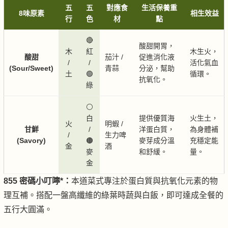
五
五
對應食
生活保養重
8味原素
相生效益
行
色
材
點
🔴
酸甜開胃，
木
紅
木生火，
酸甜
茄汁 /
促進消化液
/
/
活化氣血
(Sour/Sweet)
青蒜
分泌，幫助
土
🟢
循環。
抗氧化。
綠
⚪
白
提供優質海
火生土，
火
明蝦 /
甘鮮
/
洋蛋白質，
為身體補
/
生力啤
(Savory)
🟤
麥芽成分溫
充穩定能
金
酒
麥
和舒緩。
量。
金
855 密碼小叮嚀*：
本道菜式專注於蛋白質與抗氧化元素的物
理互補。搭配一盤高纖維的綠葉時蔬與白飯，即可達成全餐的
五行大圓滿。