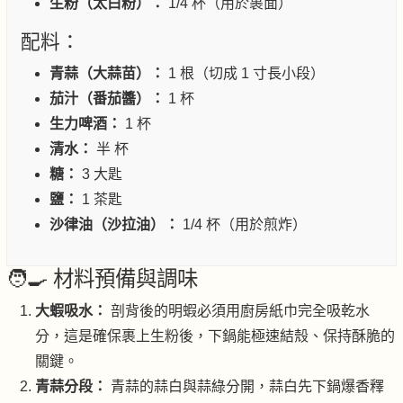
生粉（太白粉）：
1/4 杯（用於裹面）
配料：
青蒜（大蒜苗）：
1 根（切成 1 寸長小段）
茄汁（番茄醬）：
1 杯
生力啤酒：
1 杯
清水：
半 杯
糖：
3 大匙
鹽：
1 茶匙
沙律油（沙拉油）：
1/4 杯（用於煎炸）
🧑‍🍳 材料預備與調味
大蝦吸水：
剖背後的明蝦必須用廚房紙巾完全吸乾水
分，這是確保裹上生粉後，下鍋能極速結殼、保持酥脆的
關鍵。
青蒜分段：
青蒜的蒜白與蒜綠分開，蒜白先下鍋爆香釋