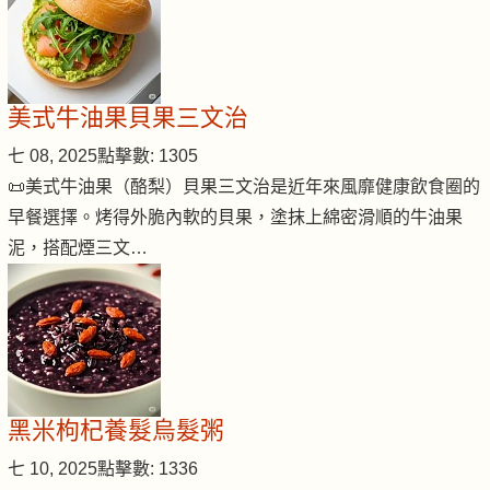
美式牛油果貝果三文治
七 08, 2025
點擊數: 1305
📜美式牛油果（酪梨）貝果三文治是近年來風靡健康飲食圈的
早餐選擇。烤得外脆內軟的貝果，塗抹上綿密滑順的牛油果
泥，搭配煙三文…
黑米枸杞養髮烏髮粥
七 10, 2025
點擊數: 1336