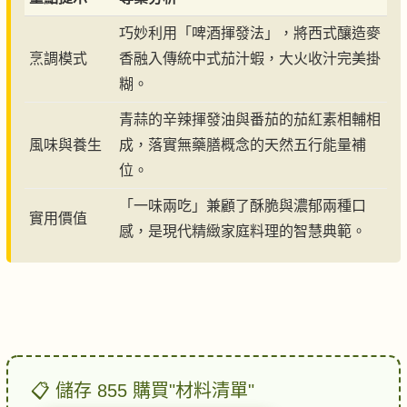
巧妙利用「啤酒揮發法」，將西式釀造麥
烹調模式
香融入傳統中式茄汁蝦，大火收汁完美掛
糊。
青蒜的辛辣揮發油與番茄的茄紅素相輔相
風味與養生
成，落實無藥膳概念的天然五行能量補
位。
「一味兩吃」兼顧了酥脆與濃郁兩種口
實用價值
感，是現代精緻家庭料理的智慧典範。
📋 儲存 855 購買"材料清單"