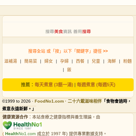
搜尋全站 或「按」以下「關鍵字」捷徑
>>
滋補湯
|
簡易菜
|
婦女
|
孕婦
|
西餐
|
兒童
|
海鮮
|
粉麵
|
飯
推薦：
每天煮意 (3餸一湯)
|
每週煮意 (每週5天)
©1999 to 2026 ·
FoodNo1
.com · 二十六載滋味相伴
「食物會過時，
煮意永遠新鮮。」
健康資源合作
：本站食療之健康指標與養生理論，由
(
Health
No1.com
成立於 1997 年) 提供專業數據支持。