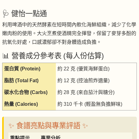
🩺 健怡一點通
利用啤酒中的天然酵素在短時間內軟化海鮮組織，減少了化學
嫩肉粉的使用。大火烹煮使酒精完全揮發，保留了麥芽多酚的
抗氧化好處，口感濃郁卻不對身體造成負擔。
📊 營養成分參考表 (每人份估算)
蛋白質 (Protein)
約 22 克 (優質海鮮蛋白)
脂肪 (Total Fat)
約 12 克 (控油煎炸適量)
碳水化合物 (Carbs)
約 28 克 (來自茄汁與糖分)
熱量 (Calories)
約 310 千卡 (輕盈無負擔鮮味)
✨ 食譜亮點與專業評語 ✨
重點提示
專業分析