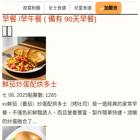
寂寞粉麵
女士食譜
兒童食譜
🍳
加餸池
早餐 /早午餐 ( 備有 90天早餐)
鮮茄炒蛋配烘多士
七 06, 2025
點擊數: 1285
📜鮮茄（番茄）炒蛋配烘多士（烤吐司）是一道經典的家常早
餐，不僅色彩鮮豔誘人，而且營養豐富、製作簡單快捷。滑嫩
的炒蛋融合了…