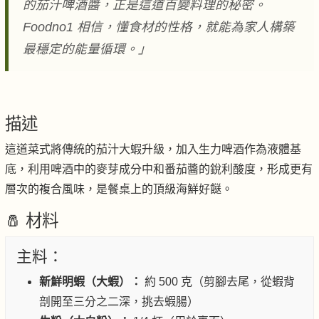
的茄汁啤酒醬，正是這道百變料理的秘密。
Foodno1 相信，懂食材的性格，就能為家人構築
最穩定的能量循環。」
描述
這道菜式將傳統的茄汁大蝦升級，加入生力啤酒作為液體基
底，利用啤酒中的麥芽成分中和番茄醬的銳利酸度，形成更有
層次的複合風味，是餐桌上的頂級海鮮好餸。
🧂 材料
主料：
新鮮明蝦（大蝦）：
約 500 克（剪腳去尾，從蝦背
剖開至三分之二深，挑去蝦腸）