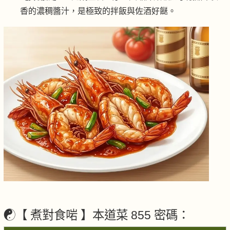
香的濃稠醬汁，是極致的拌飯與佐酒好餸。
☯️【 煮對食啱 】本道菜 855 密碼：