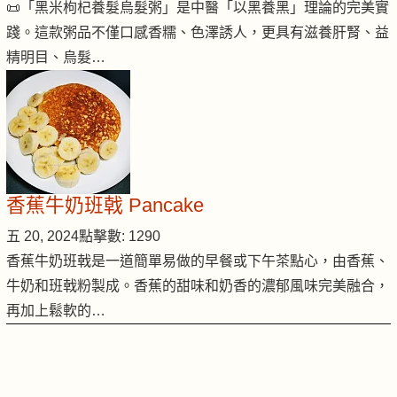
📜「黑米枸杞養髮烏髮粥」是中醫「以黑養黑」理論的完美實
踐。這款粥品不僅口感香糯、色澤誘人，更具有滋養肝腎、益
精明目、烏髮…
香蕉牛奶班戟 Pancake
五 20, 2024
點擊數: 1290
香蕉牛奶班戟是一道簡單易做的早餐或下午茶點心，由香蕉、
牛奶和班戟粉製成。香蕉的甜味和奶香的濃郁風味完美融合，
再加上鬆軟的…