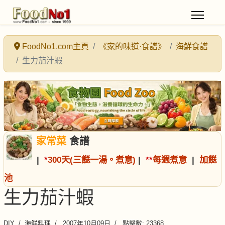
FoodNo1.com主頁
《家的味道·食譜》
海鮮食譜
生力茄汁蝦
家常菜
食譜
|
*
300天(三餸一湯。煮意)
|
*
*
每週煮意
|
加餸
池
生力茄汁蝦
DIY
海鮮料理
2007年10月09日
點擊數: 23368