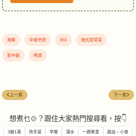
海鮮
中級烹飪
855
港式家常菜
家中餸
啤酒
上一篇文章: 酒蒸活蝦
下一篇文章
上一頁
下一頁
想煮乜🍲？跟住大家熱門搜尋看，按👇
3餸1湯
快手菜
早餐
湯水
一週煮意
甜品・小食