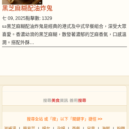
黑芝麻糊配油炸鬼
七 09, 2025
點擊數: 1329
📜黑芝麻糊配油炸鬼是經典的港式及中式早餐組合，深受大眾
喜愛。香濃幼滑的黑芝麻糊，散發著濃郁的芝麻香氣，口感溫
潤。搭配外酥…
搜尋全站 或「按」以下「關鍵字」捷徑
>>
滋補湯
|
簡易菜
|
婦女
|
孕婦
|
西餐
|
兒童
|
海鮮
|
粉麵