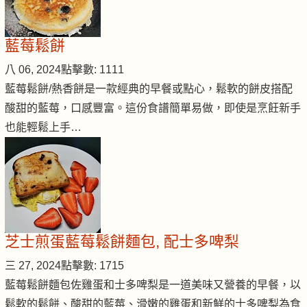
藍莓鬆餅
八 06, 2024
點擊數: 1111
藍莓鬆餅/熱香餅是一款經典的早餐或點心，鬆軟的餅皮搭配
酸甜的藍莓，口感豐富。這份食譜簡單易做，即使是烹飪新手
也能輕鬆上手…
芝士煎蛋藍莓鬆餅麵包, 配士多啤梨
三 27, 2024
點擊數: 1715
藍莓鬆餅麵包佐雞蛋和士多啤梨是一道美味又營養的早餐，以
鬆軟的鬆餅、酸甜的藍莓、滑嫩的雞蛋和新鮮的士多啤梨為食