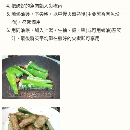
把醃好的魚肉餡入尖椒內
燒熱油鑊，下尖椒，以中慢火煎熟後(主要煎香有魚滑一
面)，盛起備用
用同油鑊，加入上湯，生抽、糖、鹽(或可用蠔油)煮芡
汁，最後將芡平均倒在煎好的尖椒即可享用