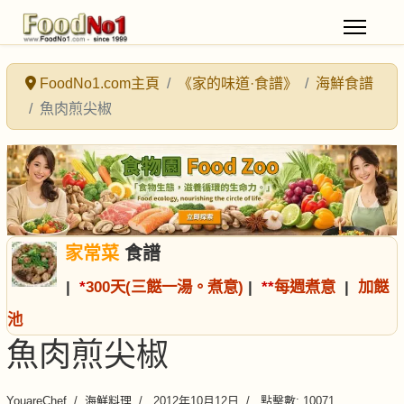
FoodNo1.com主頁
《家的味道·食譜》
海鮮食譜
魚肉煎尖椒
家常菜
食譜
|
*
300天(三餸一湯。煮意)
|
*
*
每週煮意
|
加餸
池
魚肉煎尖椒
YouareChef
海鮮料理
2012年10月12日
點擊數: 10071