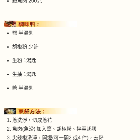
鯪魚肉 200克
鹽 半湯匙
胡椒粉 少許
生粉 1湯匙
生抽 1湯匙
糖 半湯匙
蔥洗淨，切成蔥花
魚肉(魚滑) 加入鹽、胡椒粉、拌至起膠
尖辣椒洗淨，開邊(可一開2 或4 件)，去籽