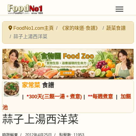
FoodNo1.com主頁
《家的味道·食譜》
蔬菜食譜
蒜子上湯西洋菜
家常菜
食譜
|
*
300天(三餸一湯。煮意)
|
*
*
每週煮意
|
加餸
池
蒜子上湯西洋菜
時蔬鮮果
2012年4月25日
點擊數: 11953