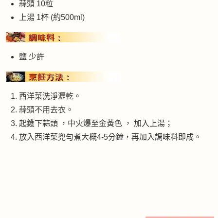
蒜頭 10粒
上湯 1杯 (約500ml)
鹽 少許
西洋菜洗淨瀝乾。
蒜頭不用去衣。
起鑊下蒜頭 ，中火爆至金黃色 ， 加入上湯；
放入西洋菜兜勻煮大概4-5分鐘，再加入調味料即成。