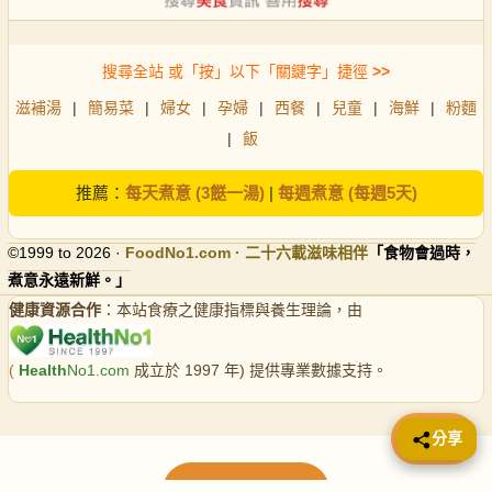
搜尋全站 或「按」以下「關鍵字」捷徑
>>
滋補湯
|
簡易菜
|
婦女
|
孕婦
|
西餐
|
兒童
|
海鮮
|
粉麵
|
飯
推薦：
每天煮意 (3餸一湯)
|
每週煮意 (每週5天)
©1999 to 2026 ·
FoodNo1
.com · 二十六載滋味相伴
「食物會過時，
煮意永遠新鮮。」
健康資源合作
：本站食療之健康指標與養生理論，由
(
Health
No1.com
成立於 1997 年) 提供專業數據支持。
📤 分享
分享
載入更多食譜