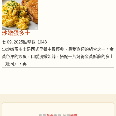
炒嫩蛋多士
七 09, 2025
點擊數: 1043
📜炒嫩蛋多士是西式早餐中最經典、最受歡迎的組合之一。金
黃色澤的炒蛋，口感滑嫩如絲，搭配一片烤得金黃酥脆的多士
（吐司），再…