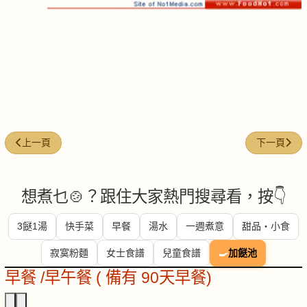
上一篇文章: 腐乳炒通菜
下一篇文章:
上一頁
下一頁
想煮乜🍲？跟住大家熱門搜尋看，按👇
3餸1湯
快手菜
早餐
湯水
一週煮意
甜品・小食
寂寞粉麵
女士食譜
兒童食譜
🍳
加餸池
早餐 /早午餐 ( 備有 90天早餐)