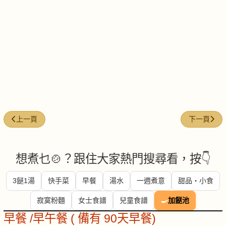
上一篇文章: 鴛鴦腸炒菠菜
下一篇文章:
上一頁
下一頁
想煮乜🍲？跟住大家熱門搜尋看，按👇
3餸1湯
快手菜
早餐
湯水
一週煮意
甜品・小食
寂寞粉麵
女士食譜
兒童食譜
🍳
加餸池
早餐 /早午餐 ( 備有 90天早餐)