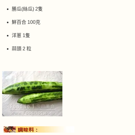
勝瓜(絲瓜) 2隻
鮮百合 100克
洋蔥 1隻
蒜頭 2 粒