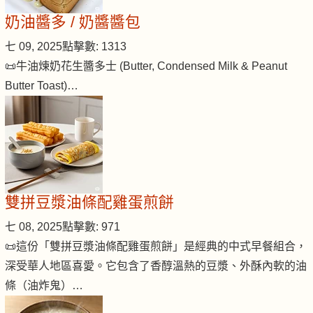
奶油醬多 / 奶醬醬包
七 09, 2025
點擊數: 1313
📜牛油煉奶花生醬多士 (Butter, Condensed Milk & Peanut
Butter Toast)…
雙拼豆漿油條配雞蛋煎餅
七 08, 2025
點擊數: 971
📜這份「雙拼豆漿油條配雞蛋煎餅」是經典的中式早餐組合，
深受華人地區喜愛。它包含了香醇溫熱的豆漿、外酥內軟的油
條（油炸鬼）…