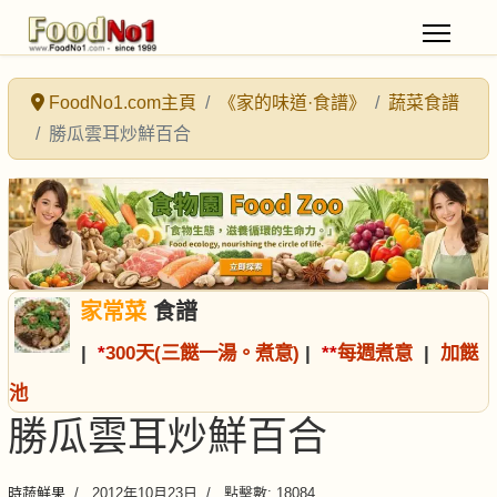
FoodNo1.com主頁
《家的味道·食譜》
蔬菜食譜
勝瓜雲耳炒鮮百合
家常菜
食譜
|
*
300天(三餸一湯。煮意)
|
*
*
每週煮意
|
加餸
池
勝瓜雲耳炒鮮百合
時蔬鮮果
2012年10月23日
點擊數: 18084