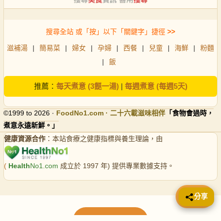
搜尋全站 或「按」以下「關鍵字」捷徑
>>
滋補湯
|
簡易菜
|
婦女
|
孕婦
|
西餐
|
兒童
|
海鮮
|
粉麵
|
飯
推薦：
每天煮意 (3餸一湯)
|
每週煮意 (每週5天)
©1999 to 2026 ·
FoodNo1
.com · 二十六載滋味相伴
「食物會過時，
煮意永遠新鮮。」
健康資源合作
：本站食療之健康指標與養生理論，由
(
Health
No1.com
成立於 1997 年) 提供專業數據支持。
📤 分享
分享
載入更多食譜