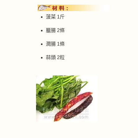
菠菜 1斤
臘腸 2條
潤腸 1條
蒜頭 2粒