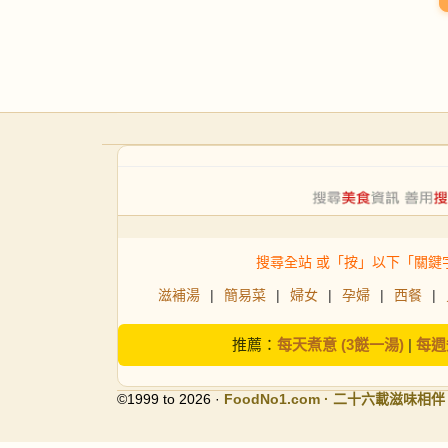
搜尋全站 或「按」以下「關鍵
滋補湯
|
簡易菜
|
婦女
|
孕婦
|
西餐
|
推薦：
每天煮意 (3餸一湯)
|
每週
©1999 to 2026 ·
FoodNo1
.com · 二十六載滋味相伴