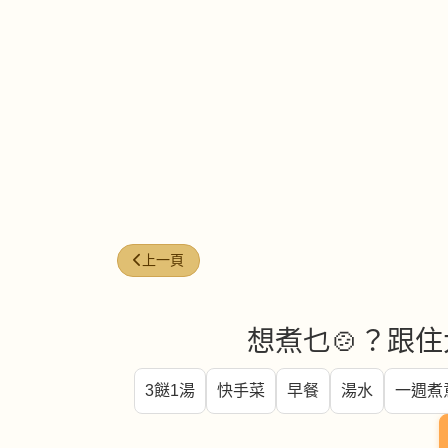
上一篇文章: 黃金蒜上湯菠菜
上一頁
想煮乜🍲？跟住
3餸1湯
快手菜
早餐
湯水
一週煮