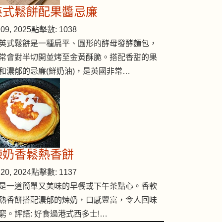
英式鬆餅配果醬忌廉
09, 2025
點擊數: 1038
英式鬆餅是一種扁平、圓形的酵母發酵麵包，
常會對半切開並烤至金黃酥脆。搭配香甜的果
和濃郁的忌廉(鮮奶油)，是英國非常…
煉奶香鬆熱香餅
20, 2024
點擊數: 1137
是一道簡單又美味的早餐或下午茶點心。香軟
熱香餅搭配濃郁的煉奶，口感豐富，令人回味
窮。評語: 好食過港式西多士!…