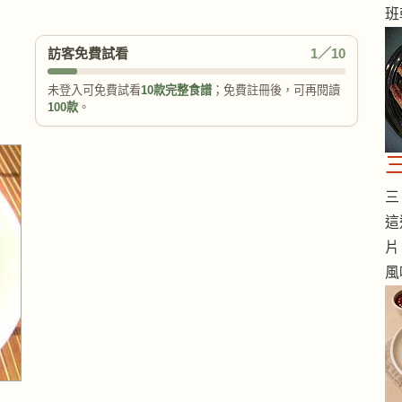
班
訪客免費試看
1／10
未登入可免費試看
10款完整食譜
；免費註冊後，可再閱讀
100款
。
三 
這
片
風