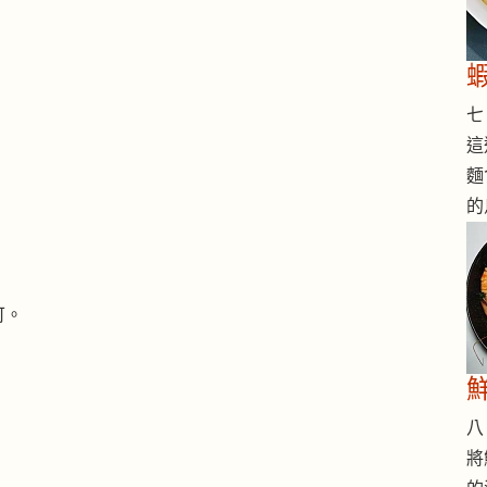
七 
這
麵
的
可。
八 
將