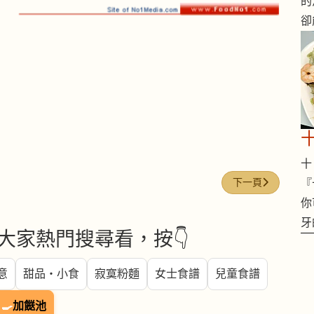
的
卻
十 
下一篇文章: 勝瓜
下一頁
『
你
牙
大家熱門搜尋看，按👇
意
甜品・小食
寂寞粉麵
女士食譜
兒童食譜
🍳
加餸池