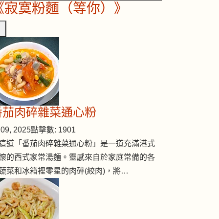
《寂寞粉麵（等你）》
番茄肉碎雜菜通心粉
09, 2025
點擊數: 1901
這道「番茄肉碎雜菜通心粉」是一道充滿港式
懷的西式家常湯麵。靈感來自於家庭常備的各
蔬菜和冰箱裡零星的肉碎(絞肉)，將…