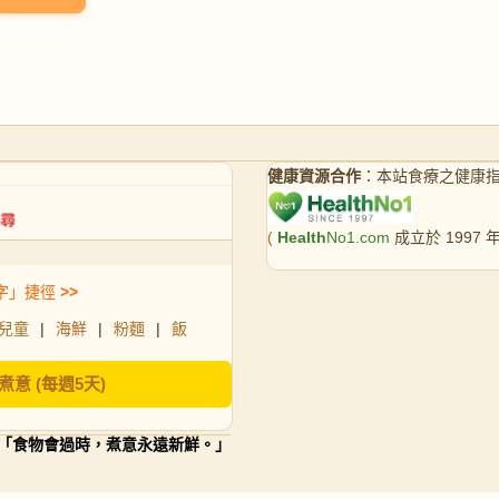
健康資源合作
：本站食療之健康
(
Health
No1.com
成立於 1997
字」捷徑
>>
兒童
|
海鮮
|
粉麵
|
飯
煮意 (每週5天)
「食物會過時，煮意永遠新鮮。」