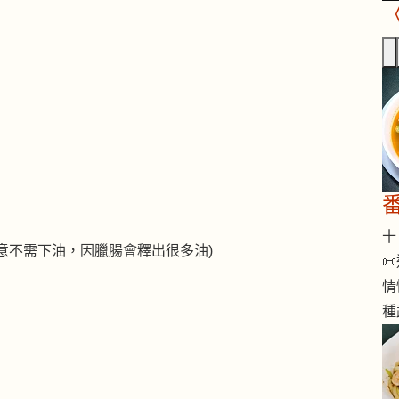
十 
意不需下油，因臘腸會釋出很多油)

情
種