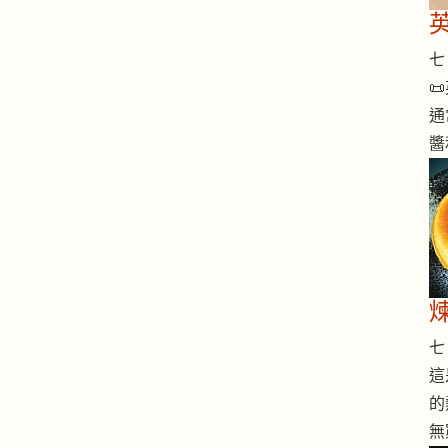
七 

通
醬
七 
這
的
無