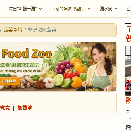
每日"3 餸一湯"
《家的味道·食譜》
湯水泉
西
蔬菜食譜
鴛鴦腸炒菠菜
餐
煮意
|
加餸池
七 

糖