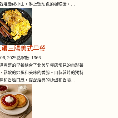
戟堆疊成小山，淋上琥珀色的楓糖漿，…
三蛋三腸美式早餐
06, 2025
點擊數: 1366
道豐盛的早餐結合了北美早餐店常見的自製薯
、鬆軟的炒蛋和美味的香腸。自製薯片的獨特
味和香脆口感，搭配經典的炒蛋和香腸…