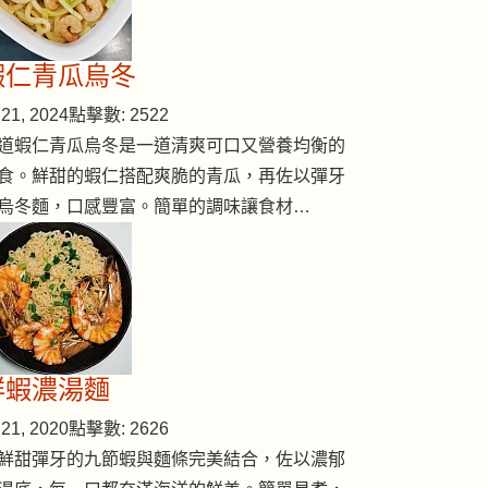
蝦仁青瓜烏冬
21, 2024
點擊數: 2522
道蝦仁青瓜烏冬是一道清爽可口又營養均衡的
食。鮮甜的蝦仁搭配爽脆的青瓜，再佐以彈牙
烏冬麵，口感豐富。簡單的調味讓食材…
鮮蝦濃湯麵
21, 2020
點擊數: 2626
鮮甜彈牙的九節蝦與麵條完美結合，佐以濃郁