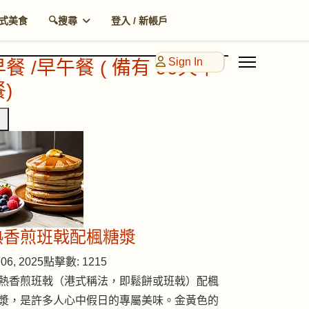
式美食
🔍搜尋
登入 / 新帳戶
Sign In
早餐 /早午餐 ( 備有 90天早
)
熱香煎班戟配楓糖漿
06, 2025
點擊數: 1215
熱香煎班戟（港式稱法，即鬆餅或班戟）配楓
漿，是許多人心中假日的專屬美味。金黃色的