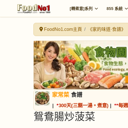
[轉煮意]系列
855 系統
FoodNo1.com主頁
《家的味道·食譜》
家常菜
食譜
|
*
300天(三餸一湯。煮意)
|
*
*
每週
鴛鴦腸炒菠菜