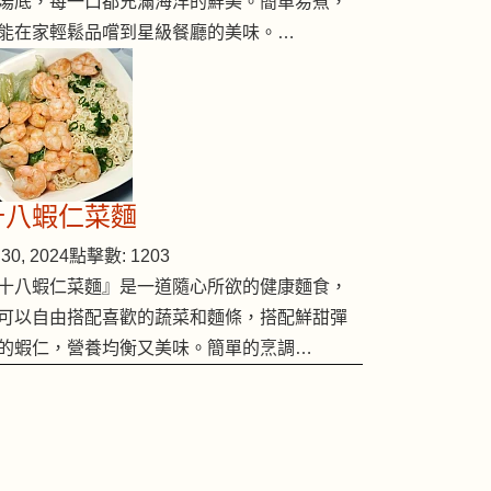
湯底，每一口都充滿海洋的鮮美。簡單易煮，
能在家輕鬆品嚐到星級餐廳的美味。…
十八蝦仁菜麵
30, 2024
點擊數: 1203
雲耳炒鮮百合
十八蝦仁菜麵』是一道隨心所欲的健康麵食，
可以自由搭配喜歡的蔬菜和麵條，搭配鮮甜彈
的蝦仁，營養均衡又美味。簡單的烹調…