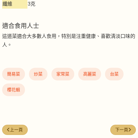
纖維
3克
適合食用人士
這道菜適合大多數人食用，特別是注重健康、喜歡清淡口味的
人。
簡易菜
炒菜
家常菜
高麗菜
台菜
櫻花蝦
上一篇文章: 豆豉鮮炒豆芽
下一篇文章:
上一頁
下一頁