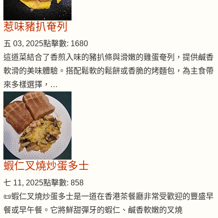
惹味豬扒奄列
五 03, 2025
點擊數: 1680
這道菜結合了香煎入味的豬扒條與滑嫩的雞蛋奄列，提供鹹香
軟滑的美味體驗。搭配鬆軟的鬆餅或香脆的烤麵包，為主食帶
來多樣選擇，…
蝦仁叉燒炒蛋多士
七 11, 2025
點擊數: 858
📜蝦仁叉燒炒蛋多士是一道在香港茶餐廳非常受歡迎的豐盛早
餐或早午餐。它將鮮甜彈牙的蝦仁、鹹香軟嫩的叉燒