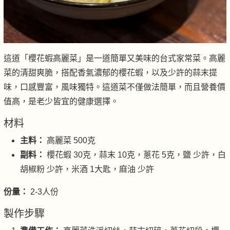
這道「櫻花蝦高麗菜」是一道簡單又美味的台式家常菜。高麗
菜的清甜爽脆，搭配香氣濃郁的櫻花蝦，以及少許的蒜末提
味，口感豐富，風味獨特。這道菜不僅做法簡單，而且營養價
值高，是老少皆宜的健康選擇。
材料
主料：
高麗菜 500克
副料：
櫻花蝦 30克，蒜末 10克，蔥花 5克，鹽 少許，白
胡椒粉 少許，米酒 1大匙，麻油 少許
份量：
2-3人份
製作步驟