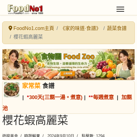
FoodNo1.com主頁
《家的味道·食譜》
蔬菜食譜
櫻花蝦高麗菜
家常菜
食譜
|
*
300天(三餸一湯。煮意)
|
*
*
每週煮意
|
加餸
池
櫻花蝦高麗菜
遊搜美食
時蔬鮮果
2024年9月10日
點擊數: 1294