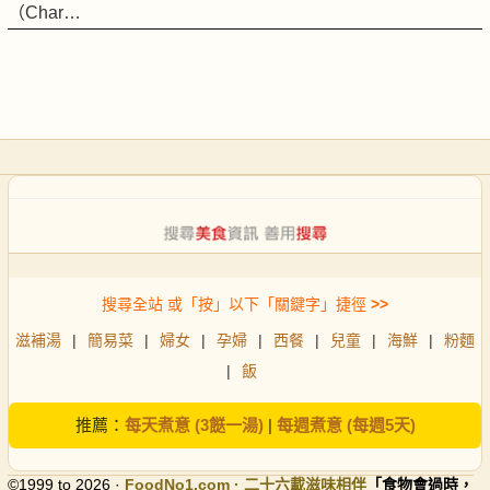
（Char…
搜尋全站 或「按」以下「關鍵字」捷徑
>>
滋補湯
|
簡易菜
|
婦女
|
孕婦
|
西餐
|
兒童
|
海鮮
|
粉麵
|
飯
推薦：
每天煮意 (3餸一湯)
|
每週煮意 (每週5天)
©1999 to 2026 ·
FoodNo1
.com · 二十六載滋味相伴
「食物會過時，