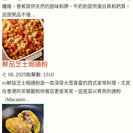
纖維，香蕉提供天然的甜味和鉀，牛奶則提供蛋白質和鈣質。
這道粥品不僅…
鮮茄芝士焗通粉
七 08, 2025
點擊數: 1310
📜鮮茄芝士焗通粉是一款深受大眾喜愛的西式家常料理，尤其
在香港的茶餐廳和快餐店更是常見。這道菜以煮熟的通粉
（Macaron…