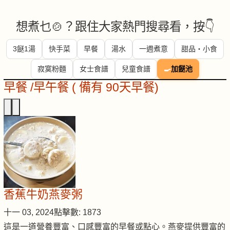
想煮乜🍲？跟住大家熱門搜尋看，按👇
3餸1湯
快手菜
早餐
湯水
一週煮意
甜品・小食
寂寞粉麵
女士食譜
兒童食譜
🍳
加餸池
早餐 /早午餐 ( 備有 90天早餐)
香蕉牛奶燕麥粥
十一 03, 2024
點擊數: 1873
這是一道營養豐富、口感豐富的早餐或點心。燕麥提供豐富的