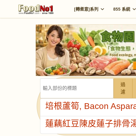
[轉煮意]系列
855 系統
輸入部份的標題
過
濾
培根蘆筍, Bacon Aspar
蓮藕紅豆陳皮蓮子排骨