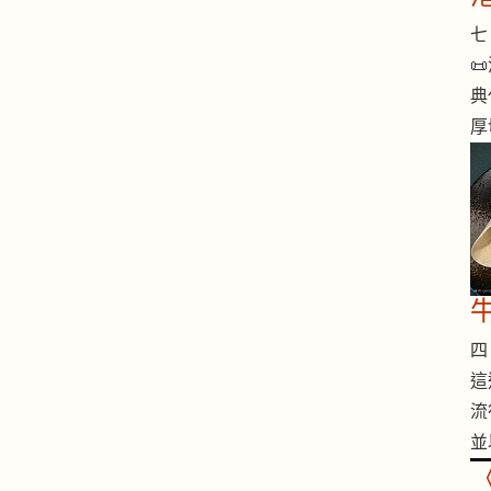
七 

典
厚
四 
這
流
並