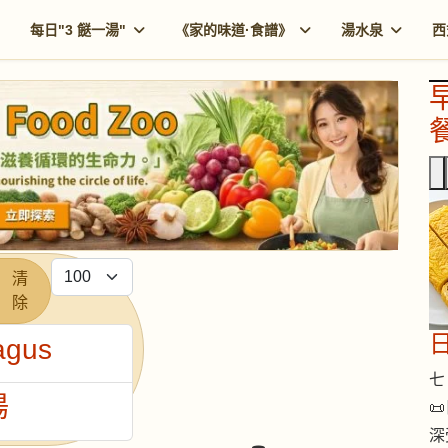
每日"3 餸一湯"
《家的味道·食譜》
湯水泉
西
餐
每頁顯示條數
清
除
agus
七 
湯

深