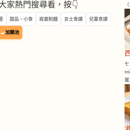
大家熱門搜尋看，按👇
（
意
甜品・小食
寂寞粉麵
女士食譜
兒童食譜
🍳
加餸池
七 

蛋