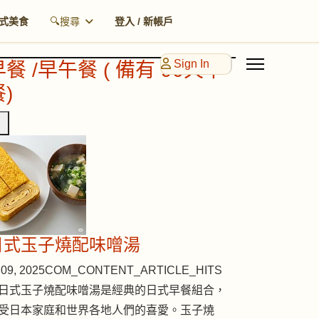
式美食
🔍搜尋
登入 / 新帳戶
Sign In
早餐 /早午餐 ( 備有 90天早
)
日式玉子燒配味噌湯
09, 2025
COM_CONTENT_ARTICLE_HITS
日式玉子燒配味噌湯是經典的日式早餐組合，
受日本家庭和世界各地人們的喜愛。玉子燒