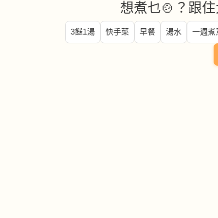
想煮乜🍲？跟住
3餸1湯
快手菜
早餐
湯水
一週煮