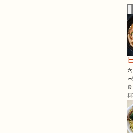
六 

食
料