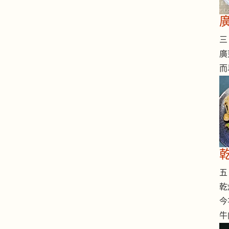
三 
廣
而
五 
乾
今
牛