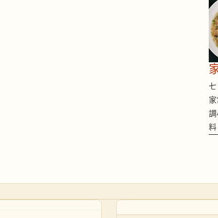
七 
家
調
料