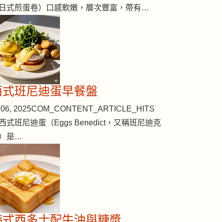
日式煎蛋卷）口感軟嫩，層次豐富，帶有…
西式班尼迪蛋早餐盤
06, 2025
COM_CONTENT_ARTICLE_HITS
西式班尼迪蛋（Eggs Benedict，又稱班尼迪克
）是…
港式西多士配牛油與糖漿