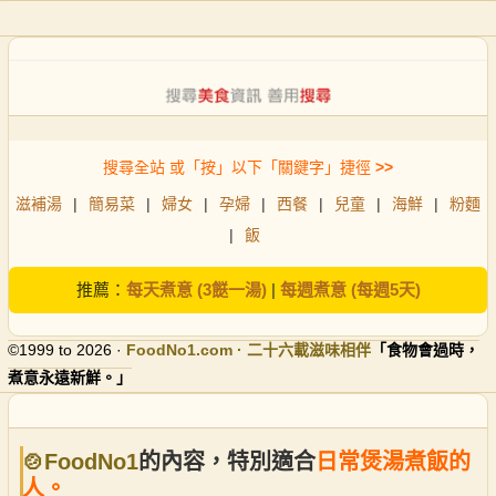
搜尋全站 或「按」以下「關鍵字」捷徑
>>
滋補湯
|
簡易菜
|
婦女
|
孕婦
|
西餐
|
兒童
|
海鮮
|
粉麵
|
飯
推薦：
每天煮意 (3餸一湯)
|
每週煮意 (每週5天)
©1999 to 2026 ·
FoodNo1
.com · 二十六載滋味相伴
「食物會過時，
煮意永遠新鮮。」
🍲FoodNo1
的內容，特別適合
日常煲湯煮飯的
人。