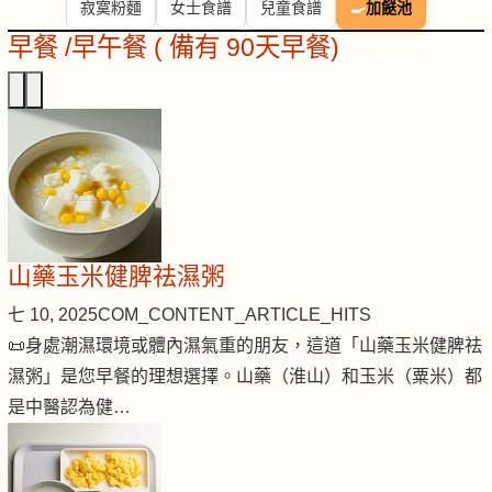
寂寞粉麵
女士食譜
兒童食譜
🍳
加餸池
早餐 /早午餐 ( 備有 90天早餐)
山藥玉米健脾祛濕粥
七 10, 2025
COM_CONTENT_ARTICLE_HITS
📜身處潮濕環境或體內濕氣重的朋友，這道「山藥玉米健脾祛
濕粥」是您早餐的理想選擇。山藥（淮山）和玉米（粟米）都
是中醫認為健…