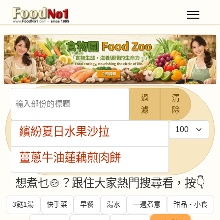
輸入部份的標題
過
清
濾
除
每頁顯示條數
繽紛夏日水果沙拉
薑蔥牛油蓮藕煎肉餅
想煮乜🍲？跟住大家熱門搜尋看，按👇
3餸1湯
快手菜
早餐
湯水
一週煮意
甜品・小食