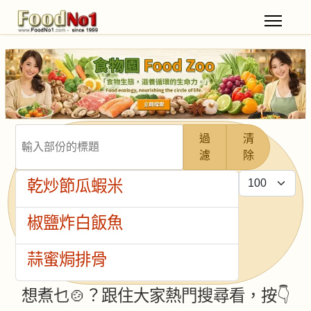
輸入部份的標題
過
清
濾
除
每頁顯示條數
乾炒節瓜蝦米
椒鹽炸白飯魚
蒜蜜焗排骨
想煮乜🍲？跟住大家熱門搜尋看，按👇