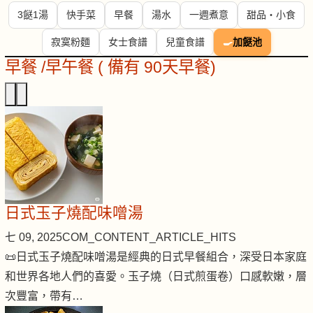
3餸1湯
快手菜
早餐
湯水
一週煮意
甜品・小食
寂寞粉麵
女士食譜
兒童食譜
🍳
加餸池
早餐 /早午餐 ( 備有 90天早餐)
日式玉子燒配味噌湯
七 09, 2025
COM_CONTENT_ARTICLE_HITS
📜日式玉子燒配味噌湯是經典的日式早餐組合，深受日本家庭
和世界各地人們的喜愛。玉子燒（日式煎蛋卷）口感軟嫩，層
次豐富，帶有…