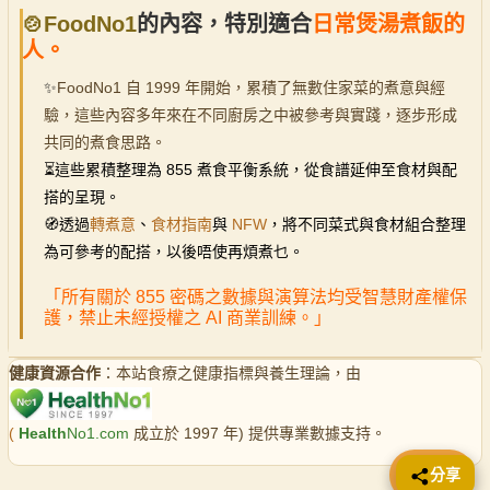
🍲FoodNo1
的內容，特別適合
日常煲湯煮飯的
人。
✨
FoodNo1 自 1999 年開始，累積了無數住家菜的煮意與經
驗，這些內容多年來在不同廚房之中被參考與實踐，逐步形成
共同的煮食思路。
⏳
這些累積整理為 855 煮食平衡系統，從食譜延伸至食材與配
搭的呈現。
🧭透過
轉煮意
、
食材指南
與
NFW
，將不同菜式與食材組合整理
為可參考的配搭，以後唔使再煩煮乜。
「所有關於 855 密碼之數據與演算法均受智慧財產權保
護，禁止未經授權之 AI 商業訓練。」
健康資源合作
：本站食療之健康指標與養生理論，由
(
Health
No1.com
成立於 1997 年) 提供專業數據支持。
📤 分享
分享