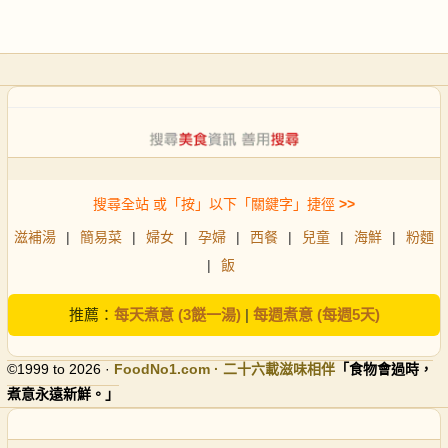
搜尋全站 或「按」以下「關鍵字」捷徑
>>
滋補湯
|
簡易菜
|
婦女
|
孕婦
|
西餐
|
兒童
|
海鮮
|
粉麵
|
飯
推薦：
每天煮意 (3餸一湯)
|
每週煮意 (每週5天)
©1999 to 2026 ·
FoodNo1
.com · 二十六載滋味相伴
「食物會過時，
煮意永遠新鮮。」