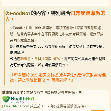
🍲FoodNo1
的內容，特別適合
日常煲湯煮飯的
人。
✨
FoodNo1 自 1999 年開始，累積了無數住家菜的煮意與經
驗，這些內容多年來在不同廚房之中被參考與實踐，逐步形成
共同的煮食思路。
⏳
這些累積整理為 855 煮食平衡系統，從食譜延伸至食材與配
搭的呈現。
🧭透過
轉煮意
、
食材指南
與
NFW
，將不同菜式與食材組合整理
為可參考的配搭，以後唔使再煩煮乜。
「所有關於 855 密碼之數據與演算法均受智慧財產權保
護，禁止未經授權之 AI 商業訓練。」
健康資源合作
：本站食療之健康指標與養生理論，由
(
Health
No1.com
成立於 1997 年) 提供專業數據支持。