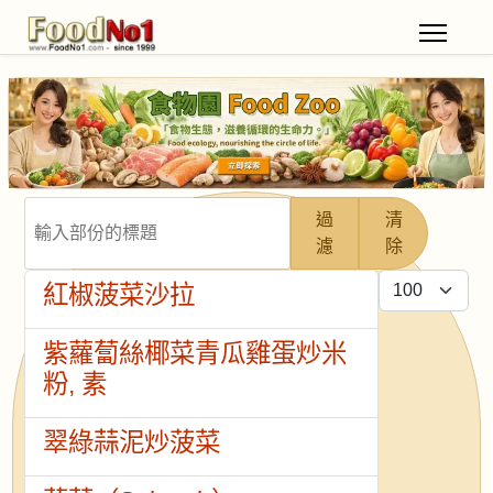
輸入部份的標題
過
清
濾
除
每頁顯示條數
紅椒菠菜沙拉
紫蘿蔔絲椰菜青瓜雞蛋炒米
粉, 素
翠綠蒜泥炒菠菜