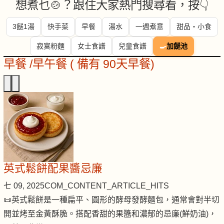
想煮乜🍲？跟住大家熱門搜尋看，按👇
3餸1湯
快手菜
早餐
湯水
一週煮意
甜品・小食
寂寞粉麵
女士食譜
兒童食譜
🍳
加餸池
早餐 /早午餐 ( 備有 90天早餐)
英式鬆餅配果醬忌廉
七 09, 2025
COM_CONTENT_ARTICLE_HITS
📜英式鬆餅是一種扁平、圓形的酵母發酵麵包，通常會對半切
開並烤至金黃酥脆。搭配香甜的果醬和濃郁的忌廉(鮮奶油)，