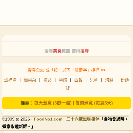
搜尋全站 或「按」以下「關鍵字」捷徑
>>
滋補湯
|
簡易菜
|
婦女
|
孕婦
|
西餐
|
兒童
|
海鮮
|
粉麵
|
飯
推薦：
每天煮意 (3餸一湯)
|
每週煮意 (每週5天)
©1999 to 2026 ·
FoodNo1
.com · 二十六載滋味相伴
「食物會過時，
煮意永遠新鮮。」