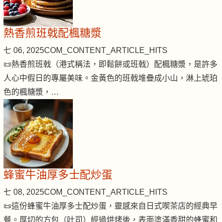
熱香煎班戟配楓糖漿
七 06, 2025
COM_CONTENT_ARTICLE_HITS
📜熱香煎班戟（港式稱法，即鬆餅或班戟）配楓糖漿，是許多
人心中假日的專屬美味。金黃色的班戟堆疊成小山，淋上琥珀
色的楓糖漿，…
蜂蜜牛油厚多士配炒蛋
七 08, 2025
COM_CONTENT_ARTICLE_HITS
📜這份蜂蜜牛油厚多士配炒蛋，靈感來自日式喫茶店的經典早
餐。厚切的方包（吐司）經過烘烤後，表面塗滿香甜的蜂蜜和