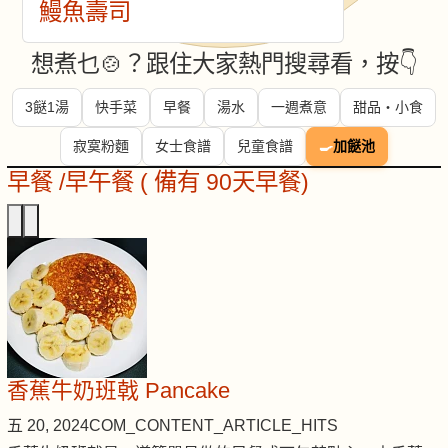
鰻魚壽司
想煮乜🍲？跟住大家熱門搜尋看，按👇
3餸1湯
快手菜
早餐
湯水
一週煮意
甜品・小食
寂寞粉麵
女士食譜
兒童食譜
🍳
加餸池
早餐 /早午餐 ( 備有 90天早餐)
香蕉牛奶班戟 Pancake
五 20, 2024
COM_CONTENT_ARTICLE_HITS