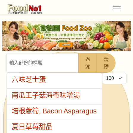
輸入部份的標題
過
清
濾
除
每頁顯示條數
六味芝士蛋
南瓜王子菇海帶味噌湯
培根蘆筍, Bacon Asparagus
夏日草莓甜品