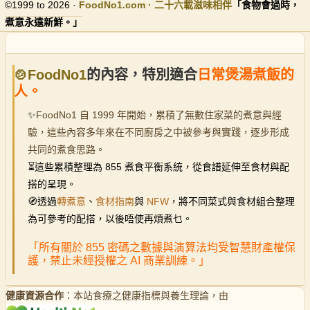
©1999 to 2026 ·
FoodNo1
.com · 二十六載滋味相伴
「食物會過時，
煮意永遠新鮮。」
🍲FoodNo1
的內容，特別適合
日常煲湯煮飯的
人。
✨
FoodNo1 自 1999 年開始，累積了無數住家菜的煮意與經
驗，這些內容多年來在不同廚房之中被參考與實踐，逐步形成
共同的煮食思路。
⏳
這些累積整理為 855 煮食平衡系統，從食譜延伸至食材與配
搭的呈現。
🧭透過
轉煮意
、
食材指南
與
NFW
，將不同菜式與食材組合整理
為可參考的配搭，以後唔使再煩煮乜。
「所有關於 855 密碼之數據與演算法均受智慧財產權保
護，禁止未經授權之 AI 商業訓練。」
健康資源合作
：本站食療之健康指標與養生理論，由