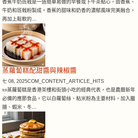
香蕉牛奶班戟是一道簡單易做的早餐或下午茶點心，由香蕉、
牛奶和班戟粉製成。香蕉的甜味和奶香的濃郁風味完美融合，
再加上鬆軟的…
蒸蘿蔔糕配甜醬與辣椒醬
七 08, 2025
COM_CONTENT_ARTICLE_HITS
📜蒸蘿蔔糕是香港茶樓和街頭小吃的經典代表，也是農曆新年
必備的應節食品。它以白蘿蔔絲、粘米粉為主要材料，加入臘
腸、蝦米、冬…