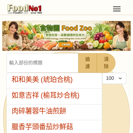
輸入部份的標題
過
清
濾
除
每頁顯示條數
和和美美 (琥珀合桃)
如意吉祥 (榆耳炒合桃)
肉碎薯蓉牛油煎餅
臘香芋頭番茄炒鮮菇