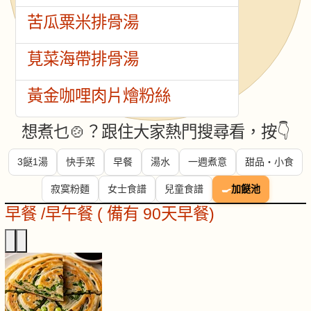
苦瓜粟米排骨湯
莧菜海帶排骨湯
黃金咖哩肉片燴粉絲
想煮乜🍲？跟住大家熱門搜尋看，按👇
3餸1湯
快手菜
早餐
湯水
一週煮意
甜品・小食
寂寞粉麵
女士食譜
兒童食譜
🍳
加餸池
早餐 /早午餐 ( 備有 90天早餐)