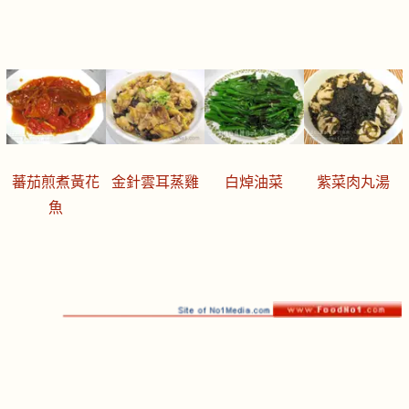
蕃茄煎煮黃花
金針雲耳蒸雞
白焯油菜
紫菜肉丸湯
魚