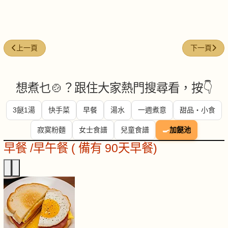
上一篇文章: 今日煮意 ( #189 )
下一篇文章: 
上一頁
下一頁
想煮乜🍲？跟住大家熱門搜尋看，按👇
3餸1湯
快手菜
早餐
湯水
一週煮意
甜品・小食
寂寞粉麵
女士食譜
兒童食譜
🍳
加餸池
早餐 /早午餐 ( 備有 90天早餐)