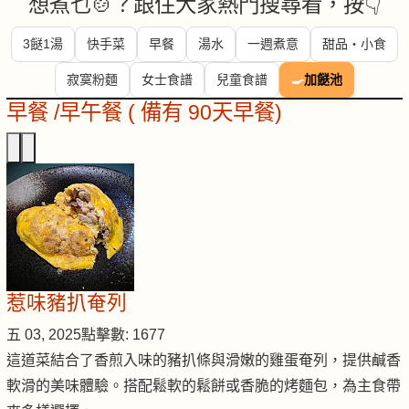
想煮乜🍲？跟住大家熱門搜尋看，按👇
3餸1湯
快手菜
早餐
湯水
一週煮意
甜品・小食
寂寞粉麵
女士食譜
兒童食譜
🍳
加餸池
早餐 /早午餐 ( 備有 90天早餐)
惹味豬扒奄列
五 03, 2025
點擊數: 1677
這道菜結合了香煎入味的豬扒條與滑嫩的雞蛋奄列，提供鹹香
軟滑的美味體驗。搭配鬆軟的鬆餅或香脆的烤麵包，為主食帶