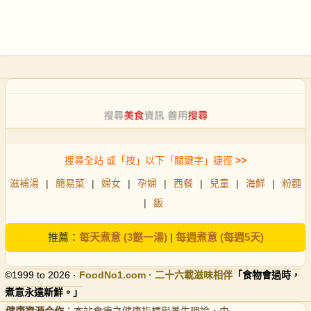
搜尋全站 或「按」以下「關鍵字」捷徑
>>
滋補湯
|
簡易菜
|
婦女
|
孕婦
|
西餐
|
兒童
|
海鮮
|
粉麵
|
飯
推薦：
每天煮意 (3餸一湯)
|
每週煮意 (每週5天)
©1999 to 2026 ·
FoodNo1
.com · 二十六載滋味相伴
「食物會過時，
煮意永遠新鮮。」
健康資源合作
：本站食療之健康指標與養生理論，由