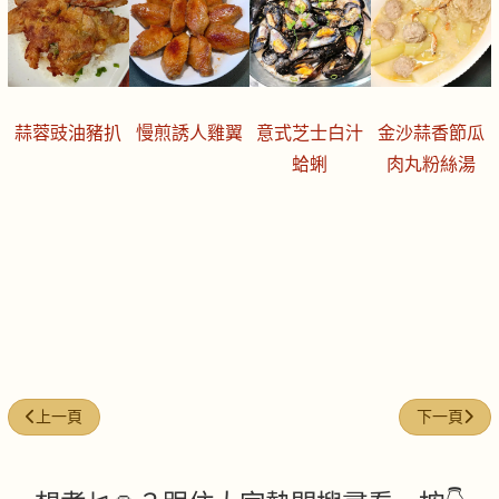
蒜蓉豉油豬扒
慢煎誘人雞翼
意式芝士白汁
金沙蒜香節瓜
蛤蜊
肉丸粉絲湯
上一篇文章: 今日煮意 (#212)
下一篇文章: 
上一頁
下一頁