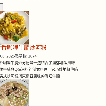
金香咖哩牛腩炒河粉
06, 2025
點擊數: 1874
香咖哩牛腩炒河粉是一道結合了濃郁咖哩風味
炆牛腩與Q彈河粉的創意料理。它巧妙地將傳統
廣式炒河粉與東南亞風味的咖哩牛腩…