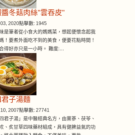
蝦醬冬菇肉絲"雲吞皮"
03, 2020
點擊數: 1945
味是筆者從小食大的媽媽菜，想起便懷念起我
媽！要煮外面吃不到的美食，便要花點時間！
合得好亦只是一小時。 難度:…
四君子湯麵
10, 2007
點擊數: 27741
四君子湯」是中醫經典名方，由黨蔘、茯苓、
朮、炙甘草四味藥材組成，具有健脾益氣的功