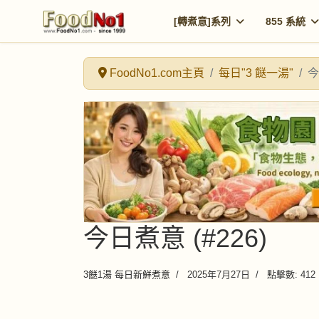
[轉煮意]系列
855 系統
FoodNo1.com主頁
每日"3 餸一湯"
今
今日煮意 (#226)
3餸1湯 每日新鮮煮意
2025年7月27日
點擊數: 412