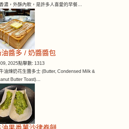
香濃，外酥內軟，是許多人喜愛的早餐…
奶油醬多 / 奶醬醬包
09, 2025
點擊數: 1313
牛油煉奶花生醬多士 (Butter, Condensed Milk &
anut Butter Toast)…
 (#227)
牛油果番薯沙律卷餅