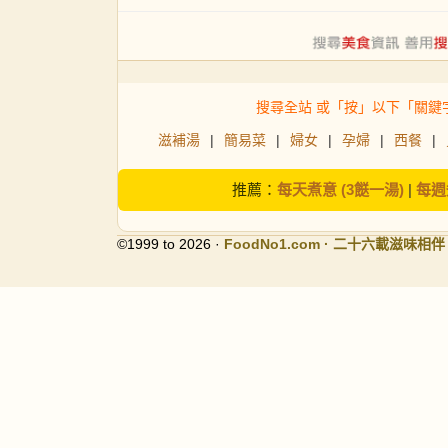
搜尋全站 或「按」以下「關鍵
滋補湯
|
簡易菜
|
婦女
|
孕婦
|
西餐
|
推薦：
每天煮意 (3餸一湯)
|
每週
©1999 to 2026 ·
FoodNo1
.com · 二十六載滋味相伴