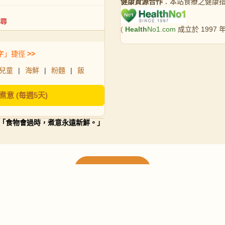
健康資源合作
：本站食療之健康
(
Health
No1.com
成立於 1997
字」捷徑
>>
兒童
|
海鮮
|
粉麵
|
飯
煮意 (每週5天)
「食物會過時，煮意永遠新鮮。」
載入更多食譜
請使用下方頁數繼續瀏覽更多食譜