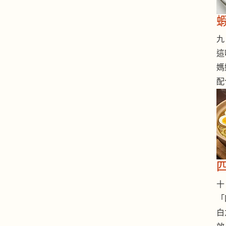
九 
這
媽
配
十 
「
白