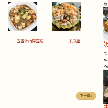
感
五香汁肉碎豆腐
冬瓜盅
七 
📜
Pe
下一篇文章: 今日煮意
下一頁