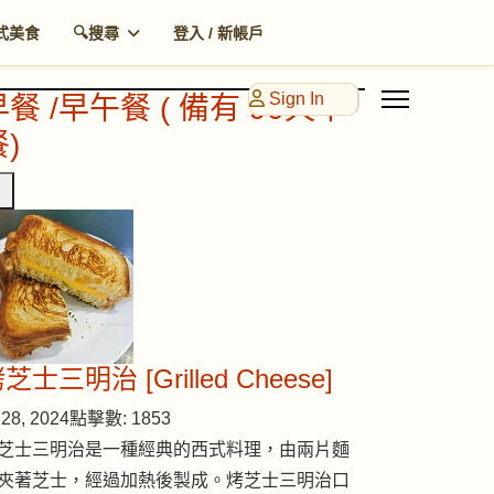
式美食
🔍搜尋
登入 / 新帳戶
Sign In
早餐 /早午餐 ( 備有 90天早
)
芝士三明治 [Grilled Cheese]
28, 2024
點擊數: 1853
芝士三明治是一種經典的西式料理，由兩片麵
夾著芝士，經過加熱後製成。烤芝士三明治口