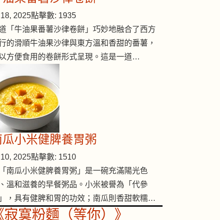
18, 2025
點擊數: 1935
道「牛油果番薯沙律卷餅」巧妙地融合了西方
行的滑順牛油果沙律與東方溫和香甜的番薯，
以方便食用的卷餅形式呈現。這是一道…
南瓜小米健脾養胃粥
10, 2025
點擊數: 1510
「南瓜小米健脾養胃粥」是一碗充滿陽光色
、溫和滋養的早餐粥品。小米被譽為「代參
」，具有健脾和胃的功效；南瓜則香甜軟糯…
《寂寞粉麵（等你）》