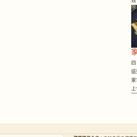
效
四 
這
家
上