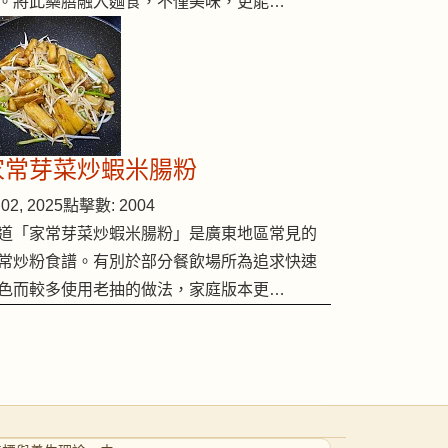
。將此藥膳融入麵食，不僅美味，更能…
家常芽菜炒蝦米腸粉
02, 2025
點擊數: 2004
道「家常芽菜炒蝦米腸粉」是廣東地區常見的
常炒粉食譜。有別於部分餐飲場所為追求快速
色而較多使用老抽的做法，家庭版本更…