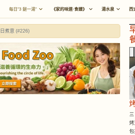
每日"3 餸一湯"
《家的味道·食譜》
湯水泉
西
日煮意 (#226)
餐
烤
三 
烤
包