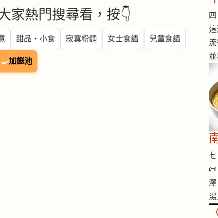
大家熱門搜尋看，按👇
四 
這
意
甜品・小食
寂寞粉麵
女士食譜
兒童食譜
流
並
🍳
加餸池
七 

澤
湯