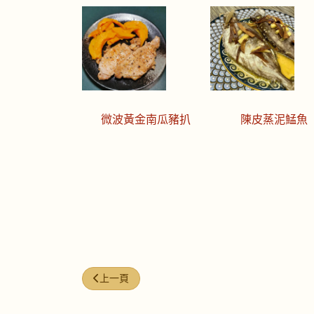
微波黃金南瓜豬扒
陳皮蒸泥鯭魚
上一篇文章: 今日煮意 (#225)
上一頁