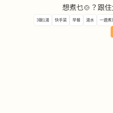
想煮乜🍲？跟住
3餸1湯
快手菜
早餐
湯水
一週煮