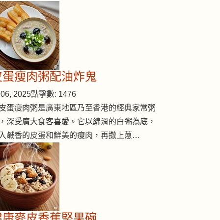
皮蛋瘦肉粥配油炸鬼
06, 2025
點擊數: 1476
皮蛋瘦肉粥是廣東地區乃至香港的經典家常粥
，深受廣大食客喜愛。它以綿滑的白粥為底，
入鹹香的皮蛋和鮮美的瘦肉，再撒上蔥…
 (#233)
健康麥皮香蕉堅果碗