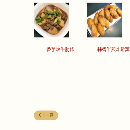
香芋炆牛肋條
蒜香半煎炸雞翼
上一篇文章: 今日煮意 (#231)
上一頁