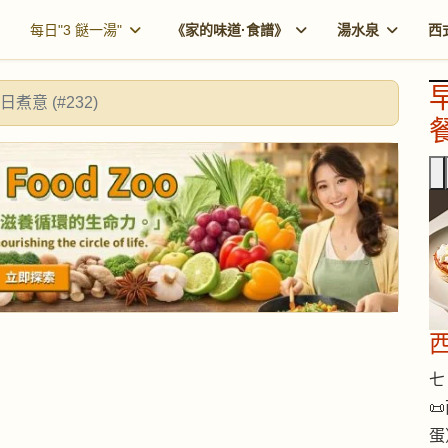
每日"3 餸一湯"
《家的味道·食譜》
湯水泉
西
日煮意 (#232)
餐
七 

蛋