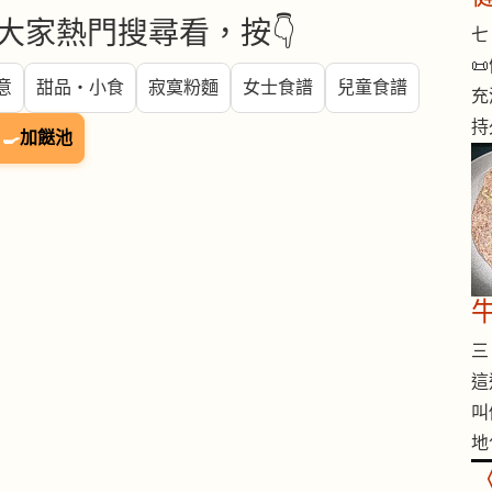
大家熱門搜尋看，按👇
七 

意
甜品・小食
寂寞粉麵
女士食譜
兒童食譜
充
持
🍳
加餸池
三 
這
叫
地