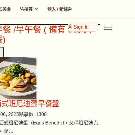
式美食
🔍搜尋
登入 / 新帳戶
Sign In
早餐 /早午餐 ( 備有 90天早
)
西式班尼迪蛋早餐盤
06, 2025
點擊數: 1308
西式班尼迪蛋（Eggs Benedict，又稱班尼迪克
）是…