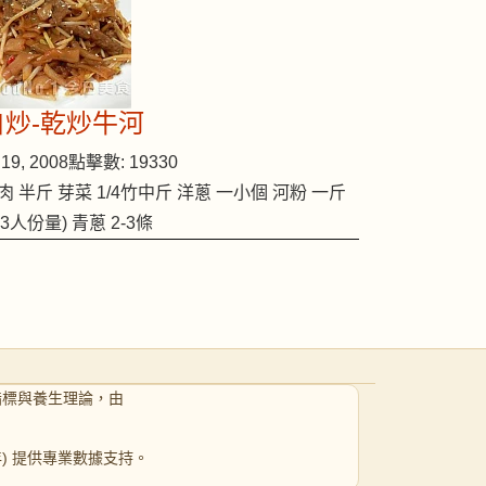
自炒-乾炒牛河
19, 2008
點擊數: 19330
肉 半斤 芽菜 1/4竹中斤 洋蔥 一小個 河粉 一斤
2-3人份量) 青蔥 2-3條
指標與養生理論，由
 年) 提供專業數據支持。