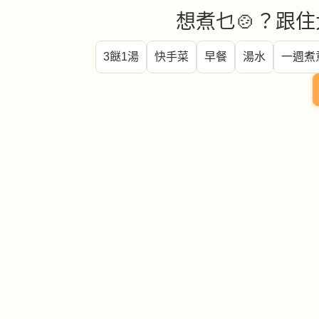
想煮乜🍲？跟住
3餸1湯
快手菜
早餐
湯水
一週煮