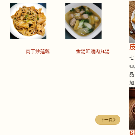
肉丁炒蓮藕
金湯鮮蔬肉丸湯
七 

品
加
下一篇文章: 今日煮意
下一頁