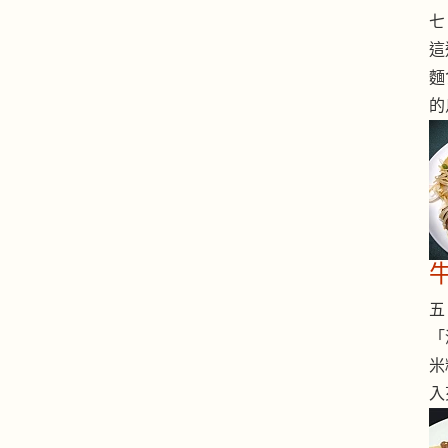
七 
這
麵
的
五 
「
米
入