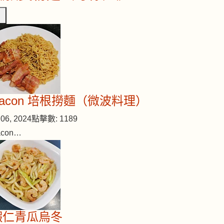
Bacon 培根撈麵（微波料理）
06, 2024
點擊數: 1189
acon…
蝦仁青瓜烏冬