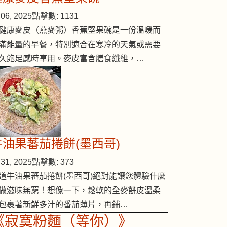
06, 2025
點擊數: 1131
健康麥皮（燕麥粥）香蕉堅果碗是一份溫暖而
滿能量的早餐，特別適合在寒冷的天氣或需要
久飽足感時享用。麥皮富含膳食纖維，…
牛油果蕃茄捲餅(墨西哥)
31, 2025
點擊數: 373
道牛油果蕃茄捲餅(墨西哥)絕對能讓您體驗什麼
做滋味無窮！想像一下，鬆軟的全麥餅皮溫柔
包裹著新鮮多汁的番茄薄片，再鋪…
《寂寞粉麵（等你）》