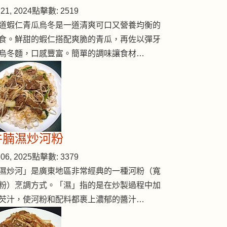
21, 2024
點擊數: 2519
道蝦仁青瓜烏冬是一道清爽可口又營養均衡的
食。鮮甜的蝦仁搭配爽脆的青瓜，再佐以彈牙
烏冬麵，口感豐富。簡單的調味讓食材…
牛腩濕炒河粉
06, 2025
點擊數: 3379
濕炒河」是廣東地區非常經典的一種河粉（寬
粉）烹調方式。「濕」指的是在炒製過程中加
芡汁，使河粉和配料都裹上濃郁的醬汁…