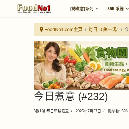
[轉煮意]系列
855 系統
FoodNo1.com主頁
每日"3 餸一湯"
今
今日煮意 (#232)
3餸1湯 每日新鮮煮意
2025年7月27日
點擊數: 698