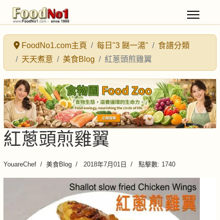
FoodNo1.com主頁
每日"3 餸一湯"
食譜分類
天天煮意
美食Blog
紅蔥頭煎雞翼
紅蔥頭煎雞翼
YouareChef
美食Blog
2018年7月01日
點擊數: 1740