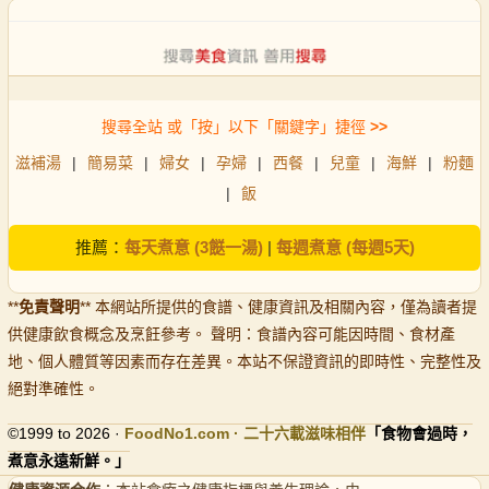
搜尋全站 或「按」以下「關鍵字」捷徑
>>
滋補湯
|
簡易菜
|
婦女
|
孕婦
|
西餐
|
兒童
|
海鮮
|
粉麵
|
飯
推薦：
每天煮意 (3餸一湯)
|
每週煮意 (每週5天)
**
免責聲明
** 本網站所提供的食譜、健康資訊及相關內容，僅為讀者提
供健康飲食概念及烹飪參考。 聲明：食譜內容可能因時間、食材產
地、個人體質等因素而存在差異。本站不保證資訊的即時性、完整性及
絕對準確性。
©1999 to 2026 ·
FoodNo1
.com · 二十六載滋味相伴
「食物會過時，
煮意永遠新鮮。」