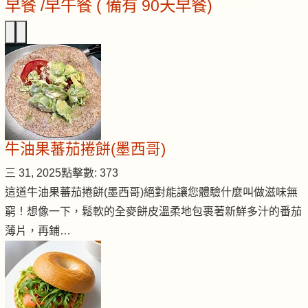
早餐 /早午餐 ( 備有 90天早餐)
牛油果蕃茄捲餅(墨西哥)
三 31, 2025
點擊數: 373
這道牛油果蕃茄捲餅(墨西哥)絕對能讓您體驗什麼叫做滋味無
窮！想像一下，鬆軟的全麥餅皮溫柔地包裹著新鮮多汁的番茄
薄片，再鋪…