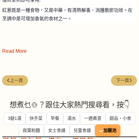
紅蔥既是一種食物，又是中藥，有清熱解毒、消腫散瘀功效。在
烹調中是可增加香氣的食材之一。
Read More
上一篇文章: 一天一菠蘿
下一篇文章
上一頁
下一頁
想煮乜🍲？跟住大家熱門搜尋看，按👇
3餸1湯
快手菜
早餐
湯水
一週煮意
甜品・小食
寂寞粉麵
女士食譜
兒童食譜
🍳
加餸池