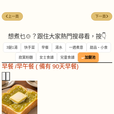
上一篇文章: 蕃茄洋蔥湯
下一篇文章:
上一頁
下一頁
想煮乜🍲？跟住大家熱門搜尋看，按👇
3餸1湯
快手菜
早餐
湯水
一週煮意
甜品・小食
寂寞粉麵
女士食譜
兒童食譜
🍳
加餸池
早餐 /早午餐 ( 備有 90天早餐)