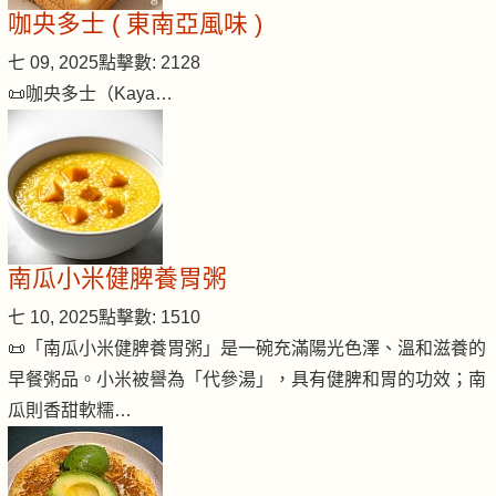
咖央多士 ( 東南亞風味 )
七 09, 2025
點擊數: 2128
📜咖央多士（Kaya…
南瓜小米健脾養胃粥
七 10, 2025
點擊數: 1510
📜「南瓜小米健脾養胃粥」是一碗充滿陽光色澤、溫和滋養的
早餐粥品。小米被譽為「代參湯」，具有健脾和胃的功效；南
瓜則香甜軟糯…