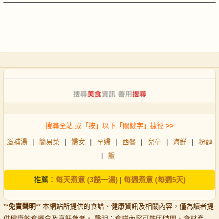
搜尋全站 或「按」以下「關鍵字」捷徑
>>
滋補湯
|
簡易菜
|
婦女
|
孕婦
|
西餐
|
兒童
|
海鮮
|
粉麵
|
飯
推薦：
每天煮意 (3餸一湯)
|
每週煮意 (每週5天)
**
免責聲明
** 本網站所提供的食譜、健康資訊及相關內容，僅為讀者提
供健康飲食概念及烹飪參考。 聲明：食譜內容可能因時間、食材產