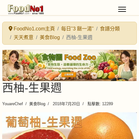
FoodNo1.com主頁
每日"3 餸一湯"
食譜分類
天天煮意
美食Blog
西柚-生果週
西柚-生果週
YouareChef
美食Blog
2018年7月20日
點擊數: 12289