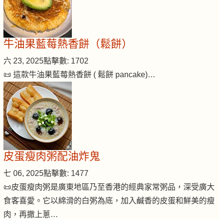
牛油果藍莓熱香餅（鬆餅）
六 23, 2025
點擊數: 1702
📜 這款牛油果藍莓熱香餅 ( 鬆餅 pancake)…
皮蛋瘦肉粥配油炸鬼
七 06, 2025
點擊數: 1477
📜皮蛋瘦肉粥是廣東地區乃至香港的經典家常粥品，深受廣大
食客喜愛。它以綿滑的白粥為底，加入鹹香的皮蛋和鮮美的瘦
肉，再撒上蔥…