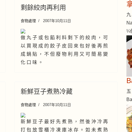
剩餘絞肉再利用
九 
食物處理
2007年10月11日
Na
¼
做 丸 子 或 包 餡 利 料 剩 下 的 絞 肉 ， 可
以 買 現 成 的 餃 子 皮 回 來 包 好 後 再 煎
成 鍋 貼 ， 不 但 廢 物 利 用 又 可 簡 易 變
化 口 味 。
新鮮豆子煮熟冷藏
五 
B
食物處理
2007年10月11日
新 鮮 豆 子 最 好 先 煮 熟 ， 然 後 沖 冷 再
打 包 放 雪 櫃 冷 凍 庫 冰 存 。 如 未 煮 熟