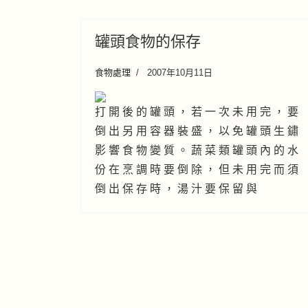
罐頭食物的保存
食物處理
2007年10月11日
打 開 後 的 罐 頭 ， 若 一 次 未 用 完 ， 要
倒 出 另 用 容 器 裝 盛 ， 以 免 罐 頭 生 鏽
影 響 食 物 變 質 。 蔬 菜 類 罐 頭 內 的 水
份 在 烹 調 時 要 倒 除 ， 但 未 用 完 而 須
倒 出 保 存 時 ， 湯 汁 要 保 留 與