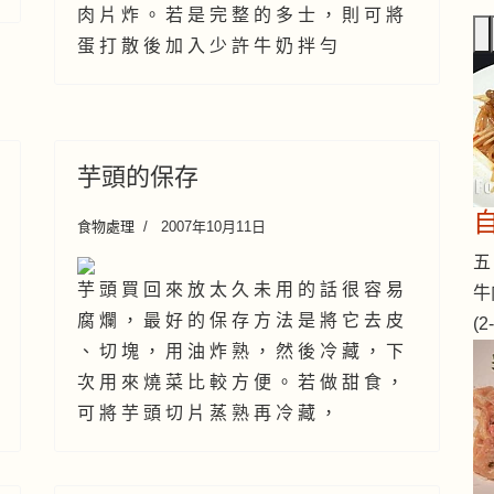
肉 片 炸 。 若 是 完 整 的 多 士 ， 則 可 將
蛋 打 散 後 加 入 少 許 牛 奶 拌 勻
芋頭的保存
食物處理
2007年10月11日
五 
芋 頭 買 回 來 放 太 久 未 用 的 話 很 容 易
牛
腐 爛 ， 最 好 的 保 存 方 法 是 將 它 去 皮
(
、 切 塊 ， 用 油 炸 熟 ， 然 後 冷 藏 ， 下
次 用 來 燒 菜 比 較 方 便 。 若 做 甜 食 ，
可 將 芋 頭 切 片 蒸 熟 再 冷 藏 ，