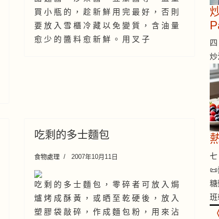
炒
買 小 瓶 的 ， 趁 新 鮮 用 完 最 好 ， 否 則
P
要 放 入 雪 櫃 冷 藏 以 免 變 質 ， 含 油 量
愈 少 的 醬 料 愈 新 鮮 。 用 叉 子
四 
炒
吃剩的多士麵包
七 
食物處理
2007年10月11日

糖
吃 剩 的 多 士 麵 包 ， 零 碎 者 可 放 入 焗
班
爐 烤 成 酥 黃 ， 或 晒 至 乾 硬 後 ， 放 入
塑 膠 袋 敲 碎 ， 作 成 麵 包 粉 ， 用 來 沾