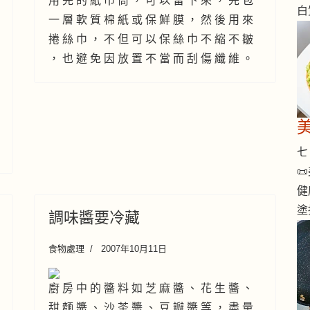
用 完 的 紙 巾 筒 ， 可 以 留 下 來 ， 先 包
白
一 層 軟 質 棉 紙 或 保 鮮 膜 ， 然 後 用 來
捲 絲 巾 ， 不 但 可 以 保 絲 巾 不 縮 不 皺
， 也 避 免 因 放 置 不 當 而 刮 傷 纖 維 。
七 

健
塗
調味醬要冷藏
食物處理
2007年10月11日
廚 房 中 的 醬 料 如 芝 麻 醬 、 花 生 醬 、
甜 麵 醬 、 沙 茶 醬 、 豆 瓣 醬 等 ， 盡 量