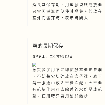
延 長 其 保 存 期 、 用 塑 膠 袋 裝 或 放 櫃
只 會 因 潮 濕 而 促 使 其 發 芽 。 若 放 在
室 外 而 發 芽 時 ， 表 示 時 間 太
蔥的長期保存
食物處理
2007年10月11日
蔥 買 多 了 用 不 完 即 使 放 雪 櫃 也 會 爛
， 不 妨 將 它 切 碎 放 在 盒 子 裡 ， 底 下
鋪 一 張 紙 巾 放 入 雪 櫃 冷 藏 ， 因 雪 櫃
有 乾 燥 作 用 可 去 除 蔥 的 水 份 變 成 乾
蔥 ， 使 用 時 只 要 用 油 加 熱 炒