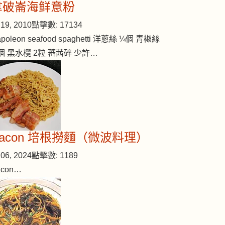
拿破崙海鲜意粉
19, 2010
點擊數: 17134
poleon seafood spaghetti 洋蔥絲 ¼個 青椒絲
個 黑水欖 2粒 蕃茜碎 少許…
Bacon 培根撈麵（微波料理）
06, 2024
點擊數: 1189
acon…