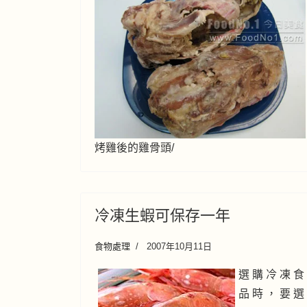
烤雞後的雞骨頭/
冷凍生蝦可保存一年
食物處理
2007年10月11日
選 購 冷 凍 食
品 時 ， 要 選