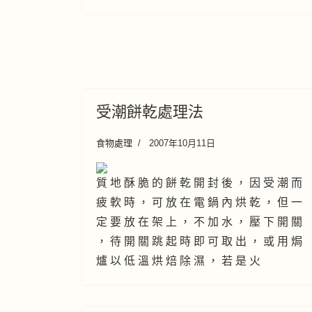
受潮餅乾處理法
食物處理
2007年10月11日
質 地 酥 脆 的 餅 乾 開 封 後 ， 因 受 潮 而
疲 軟 時 ， 可 放 在 電 鍋 內 烘 乾 ， 但 一
定 要 放 在 架 上 ， 不 加 水 ， 壓 下 開 關
， 待 開 關 跳 起 時 即 可 取 出 ， 或 用 焗
爐 以 低 溫 烘 焙 除 濕 ， 若 是 火