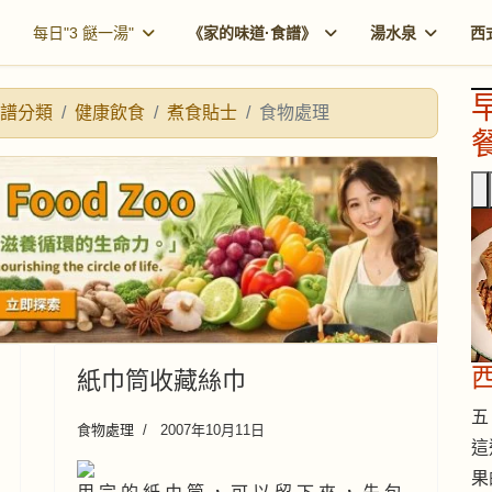
每日"3 餸一湯"
《家的味道·食譜》
湯水泉
西
譜分類
健康飲食
煮食貼士
食物處理
餐
紙巾筒收藏絲巾
五 
食物處理
2007年10月11日
這
果