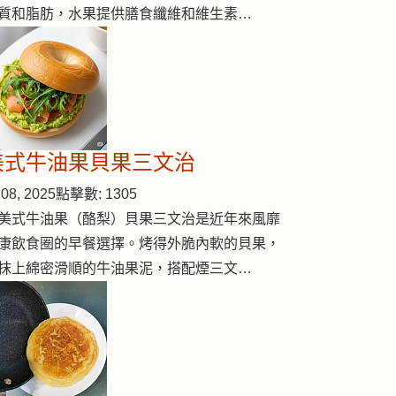
質和脂肪，水果提供膳食纖維和維生素…
美式牛油果貝果三文治
08, 2025
點擊數: 1305
美式牛油果（酪梨）貝果三文治是近年來風靡
康飲食圈的早餐選擇。烤得外脆內軟的貝果，
抹上綿密滑順的牛油果泥，搭配煙三文…