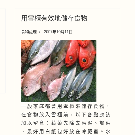
用雪櫃有效地儲存食物
食物處理
2007年10月11日
一 般 家 庭 都 會 用 雪 櫃 來 儲 存 食 物 ，
在 食 物 放 入 雪 櫃 前 ， 以 下 各 點 應 該
加 以 留 意 ： 蔬 菜 先 除 去 污 泥 、 爛 葉
， 最 好 用 白 紙 包 好 放 在 冷 藏 室 。 水