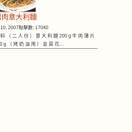
烤肉意大利麵
10, 2007
點擊數: 17040
 料 （ 二 人 份 ） 意 大 利 麵 200 g 牛 肉 薄 片
00 g （ 烤 奶 油 用 ） 韭 菜 花…