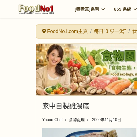
[轉煮意]系列
855 系統
FoodNo1.com主頁
每日"3 餸一湯"
食
家中自製雞湯底
YouareChef
食物處理
2009年11月10日