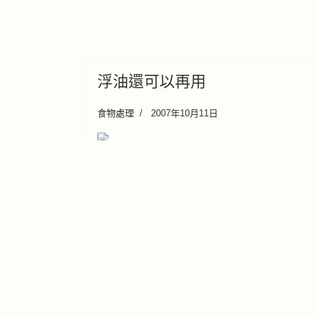
浮油還可以再用
食物處理
2007年10月11日
作 紅 燒 肉 時 ， 難 免 肉 類 會 因 泌 出 油
脂 浮 出 一 層 油 ， 放 涼 後 ， 入 雪 櫃 冰
過 ， 待 油 質 凝 固 即 可 順 利 刮 除 ， 而
刮 出 的 油 很 香 ， 丟 了 可 惜 ， 可 以 用
來 燒 竹 筍 、 梅 干 菜 這 類 需 油