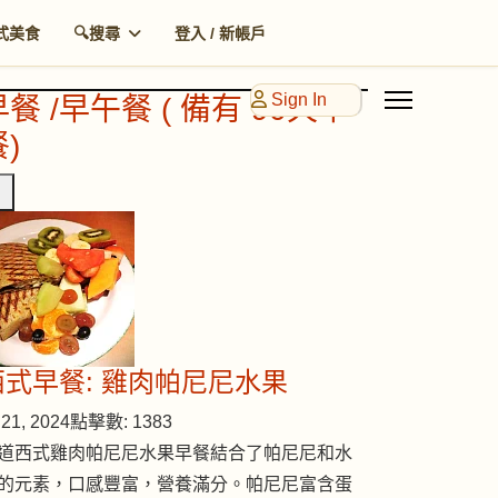
式美食
🔍搜尋
登入 / 新帳戶
Sign In
早餐 /早午餐 ( 備有 90天早
)
西式早餐: 雞肉帕尼尼水果
21, 2024
點擊數: 1383
道西式雞肉帕尼尼水果早餐結合了帕尼尼和水
的元素，口感豐富，營養滿分。帕尼尼富含蛋