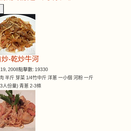
自炒-乾炒牛河
19, 2008
點擊數: 19330
肉 半斤 芽菜 1/4竹中斤 洋蔥 一小個 河粉 一斤
2-3人份量) 青蔥 2-3條