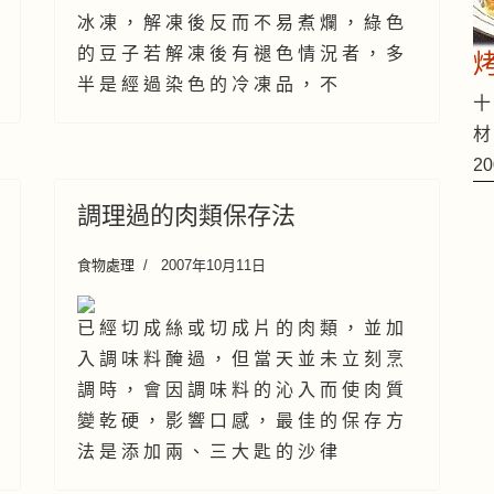
冰 凍 ， 解 凍 後 反 而 不 易 煮 爛 ， 綠 色
的 豆 子 若 解 凍 後 有 褪 色 情 況 者 ， 多
半 是 經 過 染 色 的 冷 凍 品 ， 不
十 
材
2
調理過的肉類保存法
食物處理
2007年10月11日
已 經 切 成 絲 或 切 成 片 的 肉 類 ， 並 加
入 調 味 料 醃 過 ， 但 當 天 並 未 立 刻 烹
調 時 ， 會 因 調 味 料 的 沁 入 而 使 肉 質
變 乾 硬 ， 影 響 口 感 ， 最 佳 的 保 存 方
法 是 添 加 兩 、 三 大 匙 的 沙 律