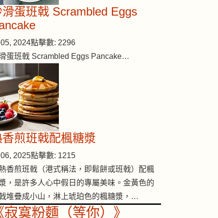
滑蛋班戟 Scrambled Eggs
ancake
05, 2024
點擊數: 2296
滑蛋班戟 Scrambled Eggs Pancake…
熱香煎班戟配楓糖漿
06, 2025
點擊數: 1215
熱香煎班戟（港式稱法，即鬆餅或班戟）配楓
漿，是許多人心中假日的專屬美味。金黃色的
戟堆疊成小山，淋上琥珀色的楓糖漿，…
《寂寞粉麵（等你）》