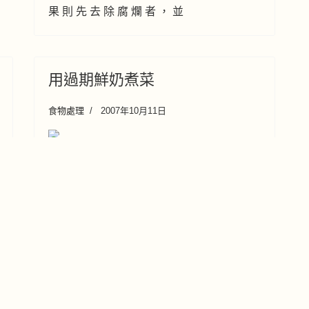
果 則 先 去 除 腐 爛 者 ， 並
用過期鮮奶煮菜
食物處理
2007年10月11日
超 過 食 用 期 限 一 、 兩 天 的 鮮 奶 ， 不
適 合 生 飲 ， 為 免 倒 掉 浪 費 ， 可 以 小
火 加 熱 煮 滾 ， 放 涼 後 加 入 菜 餚 或 點
心 中 烹 調 用 掉 ， 像 烤 白 菜 、 烤 蛋 糕
之 類 需 要 使 用 奶 水 的 材 料 ：