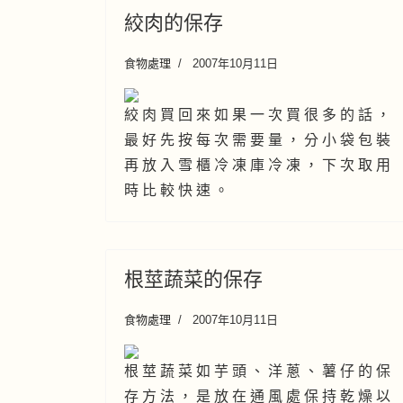
絞肉的保存
食物處理
2007年10月11日
絞 肉 買 回 來 如 果 一 次 買 很 多 的 話 ，
最 好 先 按 每 次 需 要 量 ， 分 小 袋 包 裝
再 放 入 雪 櫃 冷 凍 庫 冷 凍 ， 下 次 取 用
時 比 較 快 速 。
根莖蔬菜的保存
食物處理
2007年10月11日
根 莖 蔬 菜 如 芋 頭 、 洋 蔥 、 薯 仔 的 保
存 方 法 ， 是 放 在 通 風 處 保 持 乾 燥 以