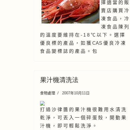
擇 適 當 的 販
賣 店 購 買 冷
凍 食 品 ， 冷
凍 食 品 陳 列
的 溫 度 要 維 持 在 - 1 8 ℃ 以 下 。 選 擇
優 良 標 的 產 品 ， 如 獲 CAS 優 良 冷 凍
食 品 變 標 誌 的 產 品 。 包
果汁機清洗法
食物處理
2007年10月11日
打 過 沙 律 醬 的 果 汁 機 很 難 用 水 清 洗
乾 淨 ， 可 丟 入 一 個 碎 蛋 殼 ， 開 動 果
汁 機 ， 即 可 輕 鬆 洗 淨 。