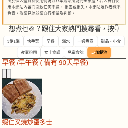
由於個人體質及使用情況並非本網站所能完全掌握，若因自行使
用本網站內容而引致任何不適、 損害或損失，本網站及作者概不
負責，敬請見諒並請自行衡量及判斷。
想煮乜🍲？跟住大家熱門搜尋看，按👇
3餸1湯
快手菜
早餐
湯水
一週煮意
甜品・小食
寂寞粉麵
女士食譜
兒童食譜
🍳
加餸池
早餐 /早午餐 ( 備有 90天早餐)
蝦仁叉燒炒蛋多士