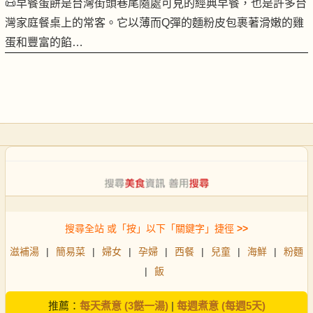
📜早餐蛋餅是台灣街頭巷尾隨處可見的經典早餐，也是許多台
灣家庭餐桌上的常客。它以薄而Q彈的麵粉皮包裹著滑嫩的雞
蛋和豐富的餡…
搜尋全站 或「按」以下「關鍵字」捷徑
>>
滋補湯
|
簡易菜
|
婦女
|
孕婦
|
西餐
|
兒童
|
海鮮
|
粉麵
|
飯
推薦：
每天煮意 (3餸一湯)
|
每週煮意 (每週5天)