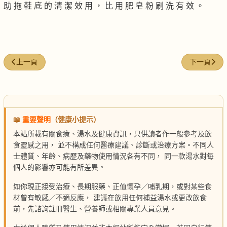
助 拖 鞋 底 的 清 潔 效 用 ， 比 用 肥 皂 粉 刷 洗 有 效 。
上一篇文章: 美麗的蕃薯盆栽
下一篇文章
上一頁
下一頁
📖
重要聲明
（健康小提示）
本站所載有關食療、湯水及健康資訊，只供讀者作一般參考及飲
食靈感之用， 並不構成任何醫療建議、診斷或治療方案。不同人
士體質、年齡、病歷及藥物使用情況各有不同， 同一款湯水對每
個人的影響亦可能有所差異。
如你現正接受治療、長期服藥、正值懷孕／哺乳期，或對某些食
材曾有敏感／不適反應， 建議在飲用任何補益湯水或更改飲食
前，先諮詢註冊醫生、營養師或相關專業人員意見。