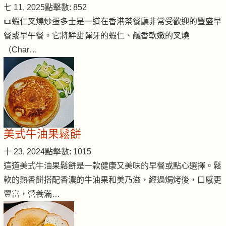
七 11, 2025
點擊數: 852
📜蝦仁叉燒炒蛋多士是一道在香港茶餐廳非常受歡迎的豐盛早
餐或早午餐。它將鮮甜彈牙的蝦仁、鹹香軟嫩的叉燒
（Char…
美式牛油果鬆餅
十 23, 2024
點擊數: 1015
這道美式牛油果鬆餅是一款健康又美味的早餐或點心選擇。鬆
軟的熱香餅搭配香濃的牛油果和美乃滋，經過焗烤後，口感更
豐富，營養滿…