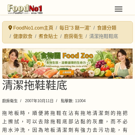
FoodNo1.com主頁
每日"3 餸一湯"
食譜分類
健康飲食
煮食貼士
廚房衛生
清潔拖鞋鞋底
清潔拖鞋鞋底
廚房衛生
2007年10月11日
點擊數: 11004
拖 地 板 時 ， 順 便 將 拖 鞋 在 沾 有 拖 地 清 潔 劑 的 拖 把
上 擦 拭 ， 可 以 去 除 拖 鞋 底 部 沾 黏 的 灰 塵 ， 而 不 必
用 水 沖 洗 ， 因 為 地 板 清 潔 劑 有 強 力 去 污 功 能 ， 有