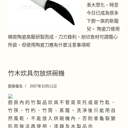
漸大眾化，時至
今日已成為很多
下廚一族的新寵
兒。 陶瓷刀使用
精密陶瓷高壓研製而成，刀刃鋒利，削切食材可謂隨心
所欲，但使用陶瓷刀應有什麼注意事項呢
竹木炊具勿放烘碗機
廚房衛生
2007年10月11日
廚 房 內 的 竹 製 品 炊 具 不 管 是 茶 托 或 是 竹 匙 、
竹 筷 、 竹 杓 、 竹 筒 、 蒸 籠 ， 洗 淨 後 只 能 用 自
然 風 乾 ， 不 能 放 入 烘 碗 機 內 ， 否 則 會 龜 裂 變
形 而 無 法 再 使 用 ， 漆 器 及 木 製 品 亦