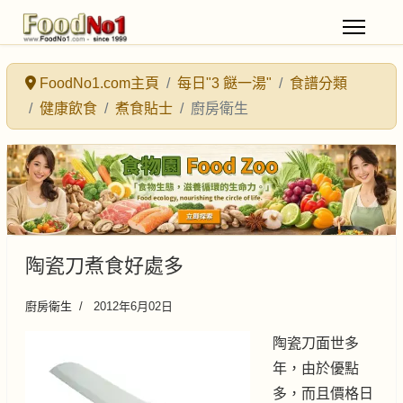
FoodNo1.com主頁
每日"3 餸一湯"
食譜分類
健康飲食
煮食貼士
廚房衛生
陶瓷刀煮食好處多
廚房衛生
2012年6月02日
陶瓷刀面世多
年，由於優點
多，而且價格日