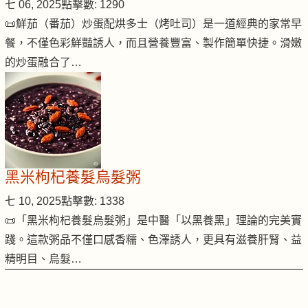
七 06, 2025
點擊數: 1290
📜鮮茄（番茄）炒蛋配烘多士（烤吐司）是一道經典的家常早
餐，不僅色彩鮮豔誘人，而且營養豐富、製作簡單快捷。滑嫩
的炒蛋融合了…
黑米枸杞養髮烏髮粥
七 10, 2025
點擊數: 1338
📜「黑米枸杞養髮烏髮粥」是中醫「以黑養黑」理論的完美實
踐。這款粥品不僅口感香糯、色澤誘人，更具有滋養肝腎、益
精明目、烏髮…