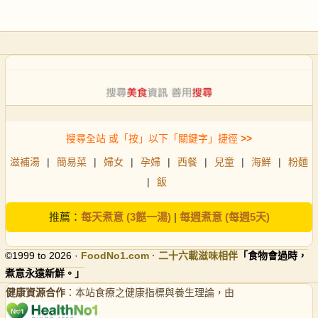
搜尋全站 或「按」以下「關鍵字」捷徑
>>
滋補湯
|
簡易菜
|
婦女
|
孕婦
|
西餐
|
兒童
|
海鮮
|
粉麵
|
飯
推薦：
每天煮意 (3餸一湯)
|
每週煮意 (每週5天)
©1999 to 2026 ·
FoodNo1
.com · 二十六載滋味相伴
「食物會過時，
煮意永遠新鮮。」
健康資源合作
：本站食療之健康指標與養生理論，由