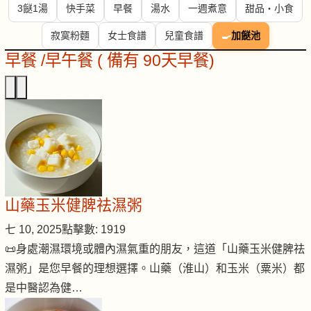
3餸1湯
快手菜
早餐
湯水
一週煮意
甜品・小食
寂寞粉麵
女士食譜
兒童食譜
🍳
加餸池
早餐 /早午餐 ( 備有 90天早餐)
山藥玉米健脾祛濕粥
七 10, 2025
點擊數: 1919
📜身處潮濕環境或體內濕氣重的朋友，這道「山藥玉米健脾祛
濕粥」是您早餐的理想選擇。山藥（淮山）和玉米（粟米）都
是中醫認為健…