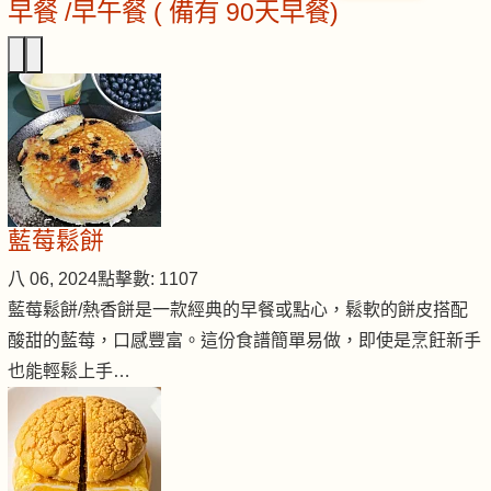
早餐 /早午餐 ( 備有 90天早餐)
藍莓鬆餅
八 06, 2024
點擊數: 1107
藍莓鬆餅/熱香餅是一款經典的早餐或點心，鬆軟的餅皮搭配
酸甜的藍莓，口感豐富。這份食譜簡單易做，即使是烹飪新手
也能輕鬆上手…