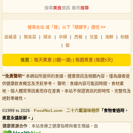
搜尋全站 或「按」以下「關鍵字」捷徑
>>
滋補湯
|
簡易菜
|
婦女
|
孕婦
|
西餐
|
兒童
|
海鮮
|
粉麵
|
飯
推薦：
每天煮意 (3餸一湯)
|
每週煮意 (每週5天)
**
免責聲明
** 本網站所提供的食譜、健康資訊及相關內容，僅為讀者提
供健康飲食概念及烹飪參考。 聲明：食譜內容可能因時間、食材產
地、個人體質等因素而存在差異。本站不保證資訊的即時性、完整性及
絕對準確性。
©1999 to 2026 ·
FoodNo1
.com · 二十六載滋味相伴
「食物會過時，
煮意永遠新鮮。」
健康資源合作
：本站食療之健康指標與養生理論，由