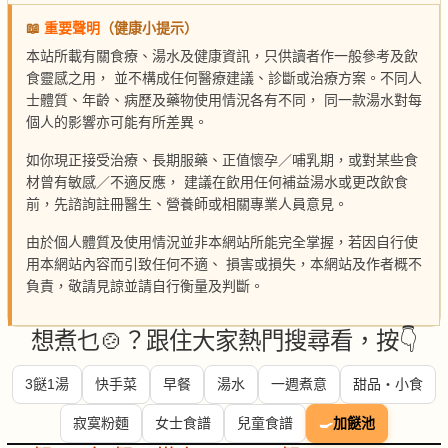
📖
重要聲明
（健康小提示）
本站所載有關食療、湯水及健康資訊，只供讀者作一般參考及飲
食靈感之用， 並不構成任何醫療建議、診斷或治療方案。不同人
士體質、年齡、病歷及藥物使用情況各有不同， 同一款湯水對每
個人的影響亦可能有所差異。
如你現正接受治療、長期服藥、正值懷孕／哺乳期，或對某些食
材曾有敏感／不適反應， 建議在飲用任何補益湯水或更改飲食
前，先諮詢註冊醫生、營養師或相關專業人員意見。
由於個人體質及使用情況並非本網站所能完全掌握，若因自行使
用本網站內容而引致任何不適、 損害或損失，本網站及作者概不
負責，敬請見諒並請自行衡量及判斷。
想煮乜🍲？跟住大家熱門搜尋看，按👇
3餸1湯
快手菜
早餐
湯水
一週煮意
甜品・小食
寂寞粉麵
女士食譜
兒童食譜
🍳
加餸池