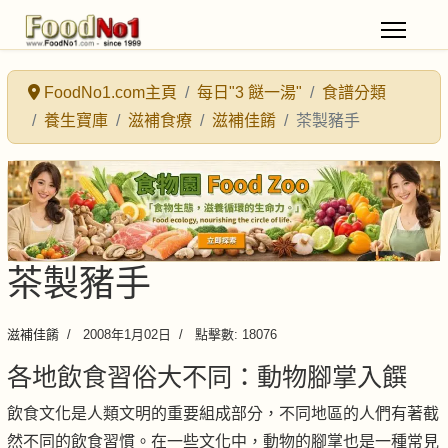
FoodNo1.com主頁
每日"3 餸一湯"
食譜分類
養生寶庫
滋補食療
滋補佳餚
茶製豬手
茶製豬手
滋補佳餚
2008年1月02日
點擊數: 18076
各地飲食習俗大不同：動物腳掌入饌
飲食文化是人類文明的重要組成部分，不同地區的人們有著截
然不同的飲食習慣。在一些文化中，動物的腳掌也是一種常見