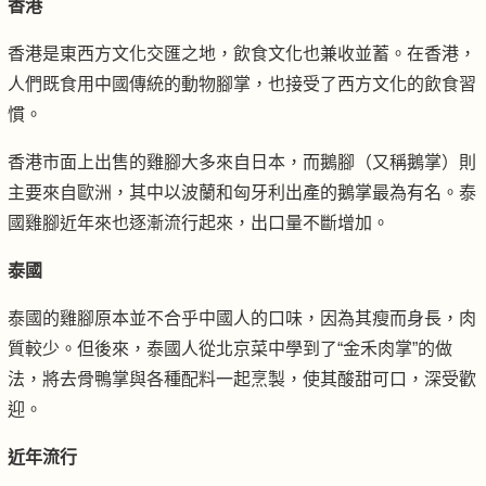
香港
香港是東西方文化交匯之地，飲食文化也兼收並蓄。在香港，
人們既食用中國傳統的動物腳掌，也接受了西方文化的飲食習
慣。
香港市面上出售的雞腳大多來自日本，而鵝腳（又稱鵝掌）則
主要來自歐洲，其中以波蘭和匈牙利出產的鵝掌最為有名。泰
國雞腳近年來也逐漸流行起來，出口量不斷增加。
泰國
泰國的雞腳原本並不合乎中國人的口味，因為其瘦而身長，肉
質較少。但後來，泰國人從北京菜中學到了“金禾肉掌”的做
法，將去骨鴨掌與各種配料一起烹製，使其酸甜可口，深受歡
迎。
近年流行