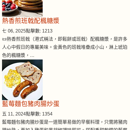
熱香煎班戟配楓糖漿
七 06, 2025
點擊數: 1213
📜熱香煎班戟（港式稱法，即鬆餅或班戟）配楓糖漿，是許多
人心中假日的專屬美味。金黃色的班戟堆疊成小山，淋上琥珀
色的楓糖漿，…
藍莓麵包豬肉腸炒蛋
五 11, 2024
點擊數: 1354
藍莓麵包豬肉腸炒蛋是一道簡單易做的早餐料理，只需將豬肉