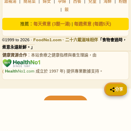
滋補湯
|
簡易菜
|
婦女
|
孕婦
|
西餐
|
兒童
|
海鮮
|
粉麵
|
飯
推薦：
每天煮意 (3餸一湯)
|
每週煮意 (每週5天)
©1999 to 2026 ·
FoodNo1
.com · 二十六載滋味相伴
「食物會過時，
煮意永遠新鮮。」
健康資源合作
：本站食療之健康指標與養生理論，由
(
Health
No1.com
成立於 1997 年) 提供專業數據支持。
📤 分享
分享
載入更多食譜
請使用下方頁數繼續瀏覽更多食譜