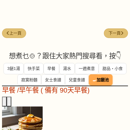
上一篇文章: 今日煮意 (#275)
下一篇文章: 
上一頁
下一頁
想煮乜🍲？跟住大家熱門搜尋看，按👇
3餸1湯
快手菜
早餐
湯水
一週煮意
甜品・小食
寂寞粉麵
女士食譜
兒童食譜
🍳
加餸池
早餐 /早午餐 ( 備有 90天早餐)