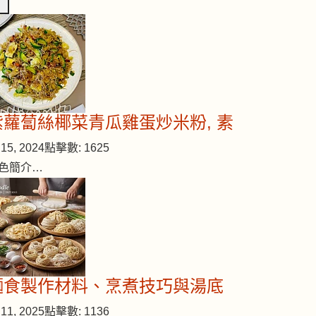
紫蘿蔔絲椰菜青瓜雞蛋炒米粉, 素
15, 2024
點擊數: 1625
色簡介…
麵食製作材料、烹煮技巧與湯底
11, 2025
點擊數: 1136