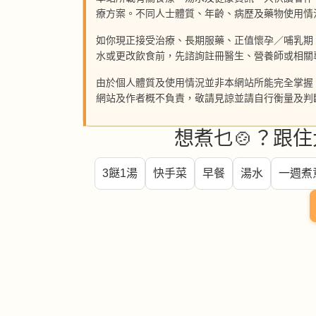
療方案。不同人士體質、年齡、病歷及藥物使用情
如你現正接受治療、長期服藥、正值懷孕／哺乳期
水或更改飲食前，先諮詢註冊醫生、營養師或相關
由於個人體質及使用情況並非本網站所能完全掌握
網站及作者概不負責，敬請見諒並請自行衡量及判
想煮乜🍲？跟住
3餸1湯
快手菜
早餐
湯水
一週煮