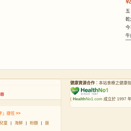
五 
乾
今
牛
健康資源合作
：本站食療之健康
(
Health
No1.com
成立於 1997
字」捷徑
>>
兒童
|
海鮮
|
粉麵
|
飯