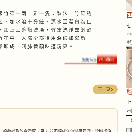
級 竹 笙 一 兩 ， 雞 一 隻 ； 製 法 ： 竹 笙 熱
匙 ， 加 水 滾 十 分 鐘 ， 漂 水 至 潔 白 為 止
七 
， 加 上 三 碗 燉 濃 湯 ， 竹 笙 洗 淨 去 網 留

竹 笙 中 ， 入 滿 全 部 後 用 深 碟 加 湯 燉 一
蛋
菜 即 成 ， 潤 肺 養 顏 味 道 清 爽 。
下一篇文章: 論燕
下一頁
七 
📜
一般參考及飲食靈感之用， 並不構成任何醫療建議、診斷或治