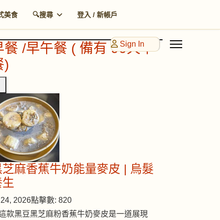
式美食
🔍搜尋
登入 / 新帳戶
Sign In
早餐 /早午餐 ( 備有 90天早
)
黑芝麻香蕉牛奶能量麥皮 | 烏髮
養生
24, 2026
點擊數: 820
這款黑豆黑芝麻粉香蕉牛奶麥皮是一道展現