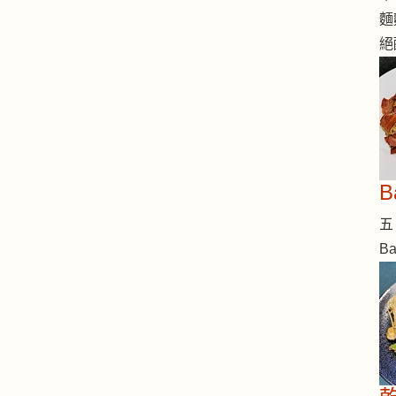
麵
絕
五 
B