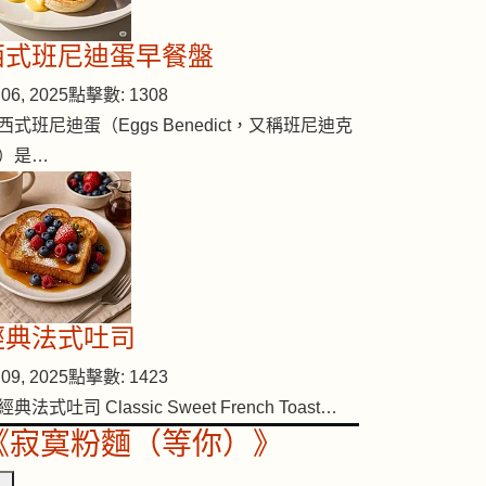
西式班尼迪蛋早餐盤
06, 2025
點擊數: 1308
西式班尼迪蛋（Eggs Benedict，又稱班尼迪克
）是…
窩食制之一
經典法式吐司
09, 2025
點擊數: 1423
經典法式吐司 Classic Sweet French Toast…
《寂寞粉麵（等你）》