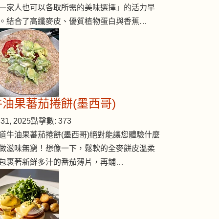
一家人也可以各取所需的美味選擇」的活力早
。結合了高纖麥皮、優質植物蛋白與香蕉…
牛油果蕃茄捲餅(墨西哥)
31, 2025
點擊數: 373
道牛油果蕃茄捲餅(墨西哥)絕對能讓您體驗什麼
做滋味無窮！想像一下，鬆軟的全麥餅皮溫柔
包裹著新鮮多汁的番茄薄片，再鋪…