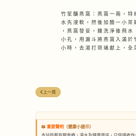
竹 笙 釀 燕 窩 ： 燕 窩 一 兩 ， 特 
水 先 浸 軟 ， 然 後 加 醋 一 小 茶 
， 燕 窩 發 妥 ， 雞 洗 淨 後 飛 水 
小 孔 ， 用 漏 斗 將 燕 窩 入 滿 於 
小 時 ， 去 湯 打 琉 璃 獻 上 ， 全 
上一篇文章: 論燕窩食制之三
上一頁
📖
重要聲明
（健康小提示）
本站所載有關食療、湯水及健康資訊，只供讀者作