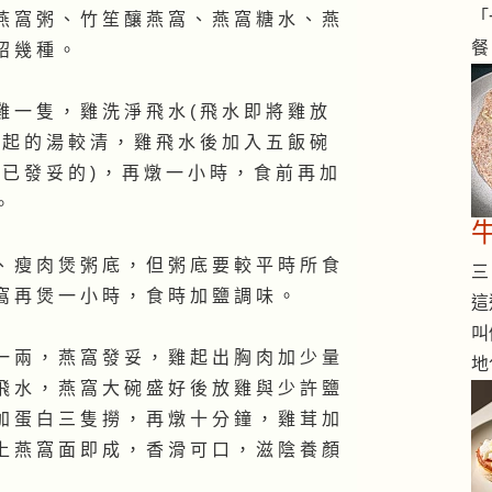
「
燕 窩 粥 、 竹 笙 釀 燕 窩 、 燕 窩 糖 水 、 燕
餐
紹 幾 種 。
雞 一 隻 ， 雞 洗 淨 飛 水 ( 飛 水 即 將 雞 放
燉 起 的 湯 較 清 ， 雞 飛 水 後 加 入 五 飯 碗
 已 發 妥 的 ) ， 再 燉 一 小 時 ， 食 前 再 加
。
、 瘦 肉 煲 粥 底 ， 但 粥 底 要 較 平 時 所 食
三 
窩 再 煲 一 小 時 ， 食 時 加 鹽 調 味 。
這
叫
一 兩 ， 燕 窩 發 妥 ， 雞 起 出 胸 肉 加 少 量
地
飛 水 ， 燕 窩 大 碗 盛 好 後 放 雞 與 少 許 鹽
加 蛋 白 三 隻 撈 ， 再 燉 十 分 鐘 ， 雞 茸 加
上 燕 窩 面 即 成 ， 香 滑 可 口 ， 滋 陰 養 顏