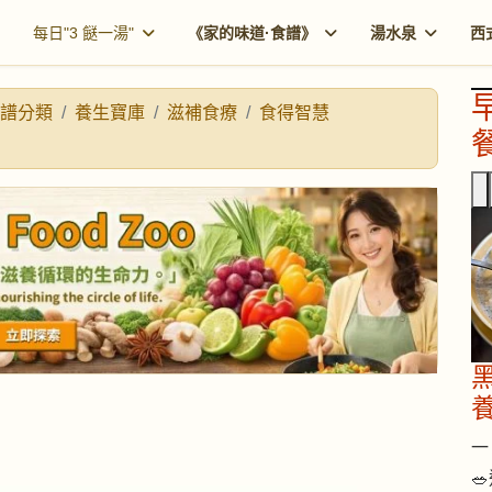
每日"3 餸一湯"
《家的味道·食譜》
湯水泉
西
譜分類
養生寶庫
滋補食療
食得智慧
餐
一 
