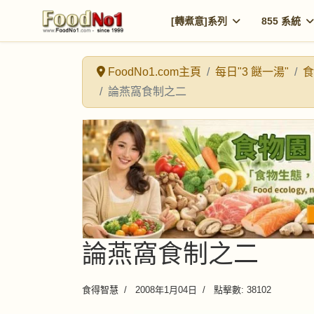
[轉煮意]系列
855 系統
FoodNo1.com主頁
每日"3 餸一湯"
食
論燕窩食制之二
論燕窩食制之二
食得智慧
2008年1月04日
點擊數: 38102