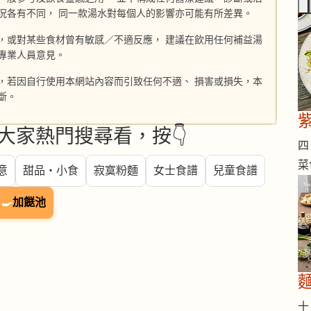
況各有不同， 同一款湯水對每個人的影響亦可能有所差異。
，或對某些食材曾有敏感／不適反應， 建議在飲用任何補益湯
專業人員意見。
，若因自行使用本網站內容而引致任何不適、 損害或損失，本
斷。
大家熱門搜尋看，按👇
四 
菜
意
甜品・小食
寂寞粉麵
女士食譜
兒童食譜
🍳
加餸池
十 