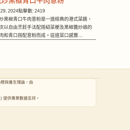
乾炒黑椒青口牛肉意粉
29, 2024
點擊數: 2419
炒黑椒青口牛肉意粉是一道經典的港式菜餚，
次以自由烹飪手法配搭紹菜梗及黑椒醬炒過的
肉和青口搭配意粉而成。這道菜口感豐…
指標與養生理論，由
 年) 提供專業數據支持。