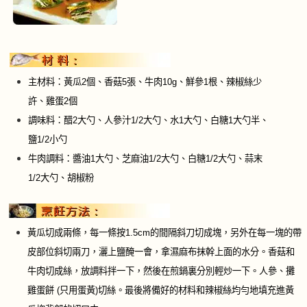
主材料：黃瓜2個、香菇5張、牛肉10g、鮮參1根、辣椒絲少
許、雞蛋2個
調味料：醋2大勺、人參汁1/2大勺、水1大勺、白糖1大勺半、
鹽1/2小勺
牛肉調料：醬油1大勺、芝麻油1/2大勺、白糖1/2大勺、蒜末
1/2大勺、胡椒粉
黃瓜切成兩條，每一條按
1.5cm
的間隔斜刀切成塊，另外在每一塊的帶
皮部位斜切兩刀，灑上鹽醃一會，拿濕麻布抹幹上面的水分。香菇和
牛肉切成絲，放調料拌一下，然後在煎鍋裏分別輕炒一下。人參、攤
雞蛋餅 (只用蛋黃)切絲。最後將備好的材料和辣椒絲均勻地填充進黃