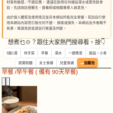
材曾有敏感／不適反應， 建議在飲用任何補益湯水或更改飲食
前，先諮詢註冊醫生、營養師或相關專業人員意見。
由於個人體質及使用情況並非本網站所能完全掌握，若因自行使
用本網站內容而引致任何不適、 損害或損失，本網站及作者概不
負責，敬請見諒並請自行衡量及判斷。
想煮乜🍲？跟住大家熱門搜尋看，按👇
3餸1湯
快手菜
早餐
湯水
一週煮意
甜品・小食
寂寞粉麵
女士食譜
兒童食譜
🍳
加餸池
早餐 /早午餐 ( 備有 90天早餐)