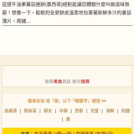
這道牛油果蕃茄捲餅(墨西哥)絕對能讓您體驗什麼叫做滋味無
窮！想像一下，鬆軟的全麥餅皮溫柔地包裹著新鮮多汁的番茄
薄片，再鋪…
搜尋全站 或「按」以下「關鍵字」捷徑
>>
滋補湯
|
簡易菜
|
婦女
|
孕婦
|
西餐
|
兒童
|
海鮮
|
粉麵
|
飯
推薦：
每天煮意 (3餸一湯)
|
每週煮意 (每週5天)