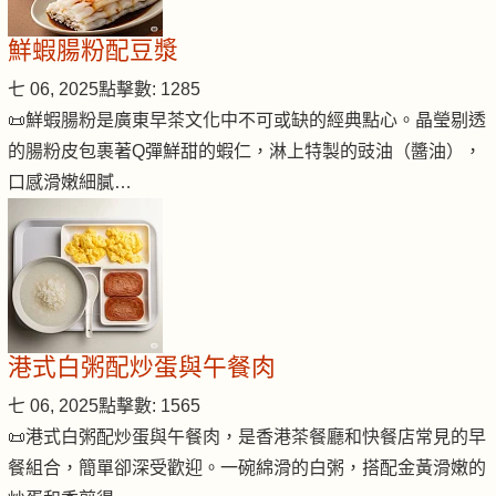
鮮蝦腸粉配豆漿
七 06, 2025
點擊數: 1285
📜鮮蝦腸粉是廣東早茶文化中不可或缺的經典點心。晶瑩剔透
的腸粉皮包裹著Q彈鮮甜的蝦仁，淋上特製的豉油（醬油），
口感滑嫩細膩…
港式白粥配炒蛋與午餐肉
七 06, 2025
點擊數: 1565
📜港式白粥配炒蛋與午餐肉，是香港茶餐廳和快餐店常見的早
餐組合，簡單卻深受歡迎。一碗綿滑的白粥，搭配金黃滑嫩的