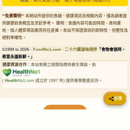
**
免責聲明
** 本網站所提供的食譜、健康資訊及相關內容，僅為讀者提
供健康飲食概念及烹飪參考。 聲明：食譜內容可能因時間、食材產
地、個人體質等因素而存在差異。本站不保證資訊的即時性、完整性及
絕對準確性。
©1999 to 2026 ·
FoodNo1
.com · 二十六載滋味相伴
「食物會過時，
煮意永遠新鮮。」
健康資源合作
：本站食療之健康指標與養生理論，由
(
Health
No1.com
成立於 1997 年) 提供專業數據支持。
📤 分享
分享
載入更多食譜
請使用下方頁數繼續瀏覽更多食譜