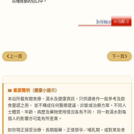
瓜塊背部的切口中。
上一篇文章: 人蔘餅與串煎人蔘
下一篇文章
上一頁
下一頁
📖
重要聲明
（健康小提示）
本站所載有關食療、湯水及健康資訊，只供讀者作一般參考及飲
食靈感之用， 並不構成任何醫療建議、診斷或治療方案。不同人
士體質、年齡、病歷及藥物使用情況各有不同， 同一款湯水對每
個人的影響亦可能有所差異。
如你現正接受治療、長期服藥、正值懷孕／哺乳期，或對某些食