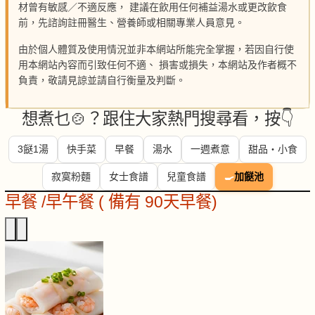
材曾有敏感／不適反應， 建議在飲用任何補益湯水或更改飲食
前，先諮詢註冊醫生、營養師或相關專業人員意見。
由於個人體質及使用情況並非本網站所能完全掌握，若因自行使
用本網站內容而引致任何不適、 損害或損失，本網站及作者概不
負責，敬請見諒並請自行衡量及判斷。
想煮乜🍲？跟住大家熱門搜尋看，按👇
3餸1湯
快手菜
早餐
湯水
一週煮意
甜品・小食
寂寞粉麵
女士食譜
兒童食譜
🍳
加餸池
早餐 /早午餐 ( 備有 90天早餐)