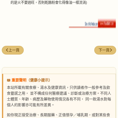
的是火不要過旺，否則乾酪粉會化得像油一樣流淌)
上一篇文章: 意式人蔘餃佐油炸甜椒
下一篇文章:
上一頁
下一頁
📖
重要聲明
（健康小提示）
本站所載有關食療、湯水及健康資訊，只供讀者作一般參考及飲
食靈感之用， 並不構成任何醫療建議、診斷或治療方案。不同人
士體質、年齡、病歷及藥物使用情況各有不同， 同一款湯水對每
個人的影響亦可能有所差異。
如你現正接受治療、長期服藥、正值懷孕／哺乳期，或對某些食