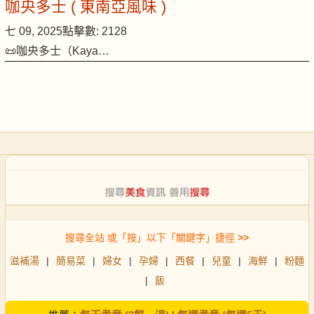
咖央多士 ( 東南亞風味 )
七 09, 2025
點擊數: 2128
📜咖央多士（Kaya…
搜尋全站 或「按」以下「關鍵字」捷徑
>>
滋補湯
|
簡易菜
|
婦女
|
孕婦
|
西餐
|
兒童
|
海鮮
|
粉麵
|
飯