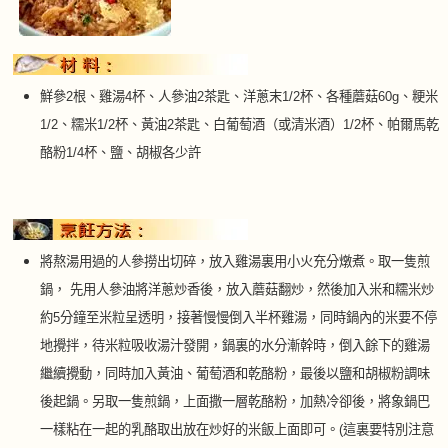
鮮參2根、雞湯4杯、人參油2茶匙、洋蔥末1/2杯、各種蘑菇60g、粳米
1/2、糯米1/2杯、黃油2茶匙、白葡萄酒（或清米酒）1/2杯、帕爾馬乾
酪粉1/4杯、鹽、胡椒各少許
將熬湯用過的人參撈出切碎，放入雞湯裏用小火充分燉煮。取一隻煎
鍋， 先用人參油將洋蔥炒香後，放入蘑菇翻炒，然後加入米和糯米炒
約5分鐘至米粒呈透明，接著慢慢倒入半杯雞湯，同時鍋內的米要不停
地攪拌，待米粒吸收湯汁發開，鍋裏的水分漸幹時，倒入餘下的雞湯
繼續攪動，同時加入黃油、葡萄酒和乾酪粉，最後以鹽和胡椒粉調味
後起鍋。另取一隻煎鍋，上面撒一層乾酪粉，加熱冷卻後，將象鍋巴
一樣粘在一起的乳酪取出放在炒好的米飯上面即可。(這裏要特別注意