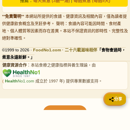
推薦：
每天煮意 (3餸一湯)
|
每週煮意 (每週5天)
**
免責聲明
** 本網站所提供的食譜、健康資訊及相關內容，僅為讀者提
供健康飲食概念及烹飪參考。 聲明：食譜內容可能因時間、食材產
地、個人體質等因素而存在差異。本站不保證資訊的即時性、完整性及
絕對準確性。
©1999 to 2026 ·
FoodNo1
.com · 二十六載滋味相伴
「食物會過時，
煮意永遠新鮮。」
健康資源合作
：本站食療之健康指標與養生理論，由
(
Health
No1.com
成立於 1997 年) 提供專業數據支持。
📤 分享
分享
載入更多食譜
請使用下方頁數繼續瀏覽更多食譜