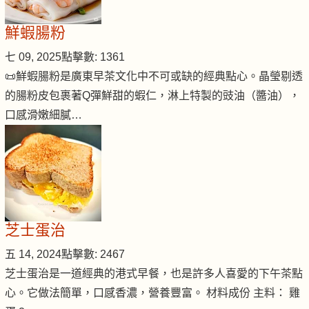
鮮蝦腸粉
七 09, 2025
點擊數: 1361
📜鮮蝦腸粉是廣東早茶文化中不可或缺的經典點心。晶瑩剔透
的腸粉皮包裹著Q彈鮮甜的蝦仁，淋上特製的豉油（醬油），
口感滑嫩細膩…
芝士蛋治
五 14, 2024
點擊數: 2467
芝士蛋治是一道經典的港式早餐，也是許多人喜愛的下午茶點
心。它做法簡單，口感香濃，營養豐富。 材料成份 主料： 雞