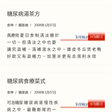
糖尿病湯茶方
食神
糖尿病
2008年1月07日
高療效 夏 日 食 制 清 淡 勝 於
一 切 ， 但 清 淡 之 中 也 要
講 究 滋 補 ， 清 補 湯 水 之 中 ， 連 皮 冬 瓜 煲 老 鴨
好 飲 又 有 滋 補 力 ， 加 薏 米 更 有 去 濕 利 水 效
糖尿病食療菜式
食神
糖尿病
2008年1月07日
可治糖尿 糖 尿 病 是 慢 性 疾
病 之 中 ， 最 難 斷 尾 的 一