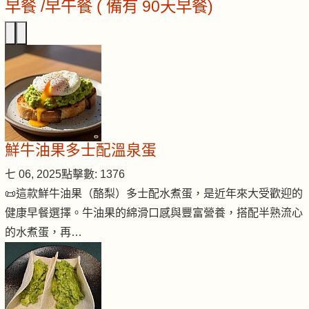
早餐 /早午餐 ( 備有 90天早餐)
鮮牛油果多士配溫泉蛋
七 06, 2025
點擊數: 1376
📜這款鮮牛油果（酪梨）多士配水煮蛋，是近年來大受歡迎的
健康早餐選擇。牛油果的綿滑口感與豐富營養，搭配半熟流心
的水煮蛋，再…