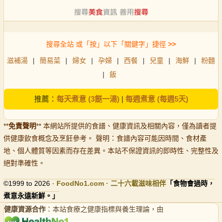
搜尋全站 或「按」以下「關鍵字」捷徑
>>
滋補湯
|
簡易菜
|
婦女
|
孕婦
|
西餐
|
兒童
|
海鮮
|
粉麵
|
飯
推薦：
每天煮意 (3餸一湯)
|
每週煮意 (每週5天)
**
免責聲明
** 本網站所提供的食譜、健康資訊及相關內容，僅為讀者提
供健康飲食概念及烹飪參考。 聲明：食譜內容可能因時間、食材產
地、個人體質等因素而存在差異。本站不保證資訊的即時性、完整性及
絕對準確性。
©1999 to 2026 ·
FoodNo1
.com · 二十六載滋味相伴
「食物會過時，
煮意永遠新鮮。」
健康資源合作
：本站食療之健康指標與養生理論，由