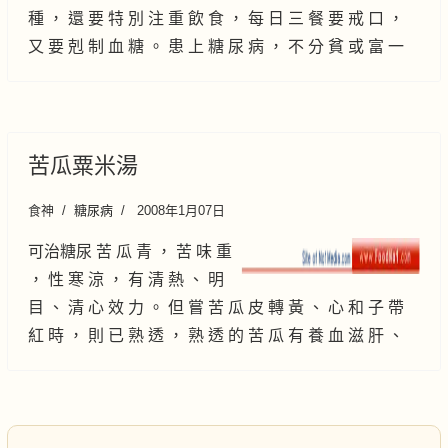
種 ， 還 要 特 別 注 重 飲 食 ， 每 日 三 餐 要 戒 口 ，
又 要 剋 制 血 糖 。 患 上 糖 尿 病 ， 不 分 貧 或 富 一
苦瓜粟米湯
食神
糖尿病
2008年1月07日
可治糖尿 苦 瓜 青 ， 苦 味 重
， 性 寒 涼 ， 有 清 熱 、 明
目 、 清 心 效 力 。 但 嘗 苦 瓜 皮 轉 黃 、 心 和 子 帶
紅 時 ， 則 已 熟 透 ， 熟 透 的 苦 瓜 有 養 血 滋 肝 、