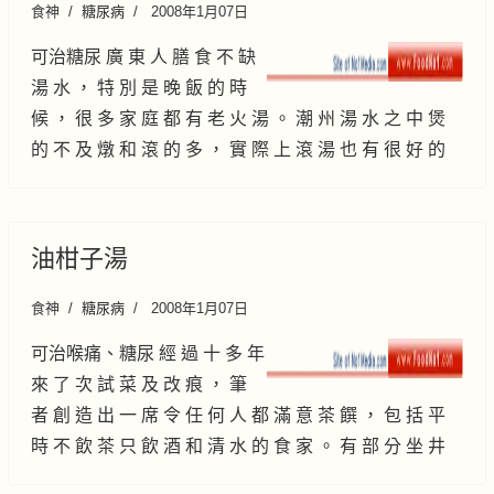
食神
糖尿病
2008年1月07日
可治糖尿 廣 東 人 膳 食 不 缺
湯 水 ， 特 別 是 晚 飯 的 時
候 ， 很 多 家 庭 都 有 老 火 湯 。 潮 州 湯 水 之 中 煲
的 不 及 燉 和 滾 的 多 ， 實 際 上 滾 湯 也 有 很 好 的
油柑子湯
食神
糖尿病
2008年1月07日
可治喉痛、糖尿 經 過 十 多 年
來 了 次 試 菜 及 改 痕 ， 筆
者 創 造 出 一 席 令 任 何 人 都 滿 意 茶 饌 ， 包 括 平
時 不 飲 茶 只 飲 酒 和 清 水 的 食 家 。 有 部 分 坐 井