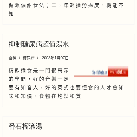
偏 濃 偏 甜 食 法 ； 二 ， 年 輕 操 勞 過 度 ， 機 能 不
知
抑制糖尿病超值湯水
食神
糖尿病
2008年1月07日
精 飲 識 食 是 一 門 很 高 深
的 學 問 ， 好 的 音 樂 一 定
要 有 知 音 人 ， 好 的 菜 式 也 要 懂 食 的 人 才 會 知
味 和 知 價 。 食 物 在 炮 製 和 質
番石榴滾湯