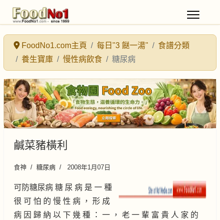
FoodNo1.com主頁
每日"3 餸一湯"
食譜分類
養生寶庫
慢性病飲食
糖尿病
鹹菜豬橫利
食神
糖尿病
2008年1月07日
可防糖尿病 糖 尿 病 是 一 種
很 可 怕 的 慢 性 病 ， 形 成
病 因 歸 納 以 下 幾 種 ： 一 ， 老 一 輩 富 貴 人 家 的