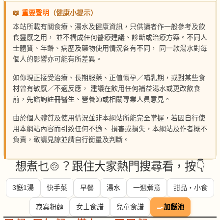
📖
重要聲明
（健康小提示）
本站所載有關食療、湯水及健康資訊，只供讀者作一般參考及飲
食靈感之用， 並不構成任何醫療建議、診斷或治療方案。不同人
士體質、年齡、病歷及藥物使用情況各有不同， 同一款湯水對每
個人的影響亦可能有所差異。
如你現正接受治療、長期服藥、正值懷孕／哺乳期，或對某些食
材曾有敏感／不適反應， 建議在飲用任何補益湯水或更改飲食
前，先諮詢註冊醫生、營養師或相關專業人員意見。
由於個人體質及使用情況並非本網站所能完全掌握，若因自行使
用本網站內容而引致任何不適、 損害或損失，本網站及作者概不
負責，敬請見諒並請自行衡量及判斷。
想煮乜🍲？跟住大家熱門搜尋看，按👇
3餸1湯
快手菜
早餐
湯水
一週煮意
甜品・小食
寂寞粉麵
女士食譜
兒童食譜
🍳
加餸池