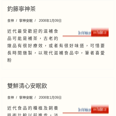
釣籐寧神茶
食神
寧神安眠
2008年1月09日
近 代 最 受 歡 迎 的 滋 補 食
品 可 能 是 補 茶 ， 古 老 的
燉 品 有 很 好 療 效 ， 或 者 有 很 好 味 道 ， 可 惜 要
長 時 間 燉 製 ， 以 現 代 滋 補 食 品 中 ， 筆 者 喜 愛
粉
雙鮮清心安眠飲
食神
寧神安眠
2008年1月09日
近 代 食 品 的 種 植 及 飼 養
技 術 比 較 以 前 進 步 ， 淡