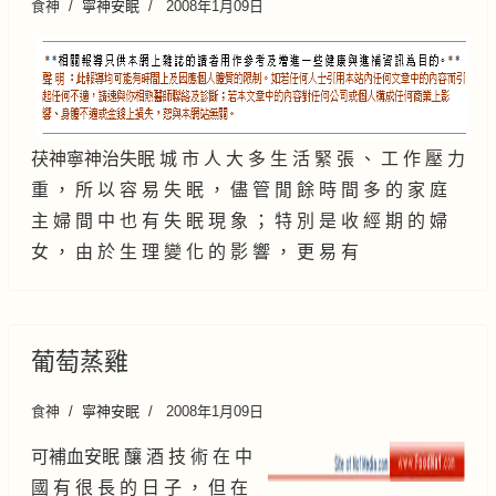
食神
寧神安眠
2008年1月09日
茯神寧神治失眠 城 市 人 大 多 生 活 緊 張 、 工 作 壓 力
重 ， 所 以 容 易 失 眠 ， 儘 管 閒 餘 時 間 多 的 家 庭
主 婦 間 中 也 有 失 眠 現 象 ； 特 別 是 收 經 期 的 婦
女 ， 由 於 生 理 變 化 的 影 響 ， 更 易 有
葡萄蒸雞
食神
寧神安眠
2008年1月09日
可補血安眠 釀 酒 技 術 在 中
國 有 很 長 的 日 子 ， 但 在