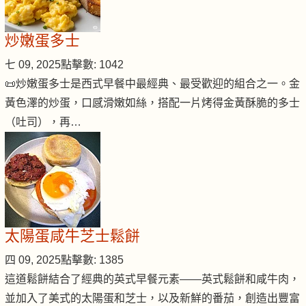
炒嫩蛋多士
七 09, 2025
點擊數: 1042
📜炒嫩蛋多士是西式早餐中最經典、最受歡迎的組合之一。金
黃色澤的炒蛋，口感滑嫩如絲，搭配一片烤得金黃酥脆的多士
（吐司），再…
太陽蛋咸牛芝士鬆餅
四 09, 2025
點擊數: 1385
這道鬆餅結合了經典的英式早餐元素——英式鬆餅和咸牛肉，
並加入了美式的太陽蛋和芝士，以及新鮮的番茄，創造出豐富