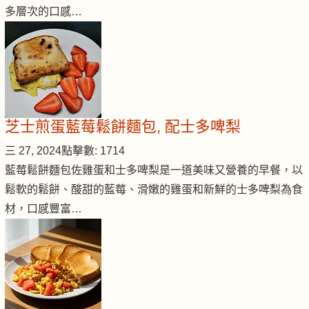
多層次的口感…
芝士煎蛋藍莓鬆餅麵包, 配士多啤梨
三 27, 2024
點擊數: 1714
藍莓鬆餅麵包佐雞蛋和士多啤梨是一道美味又營養的早餐，以
鬆軟的鬆餅、酸甜的藍莓、滑嫩的雞蛋和新鮮的士多啤梨為食
材，口感豐富…