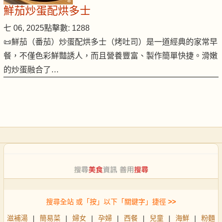
鮮茄炒蛋配烘多士
七 06, 2025
點擊數: 1288
📜鮮茄（番茄）炒蛋配烘多士（烤吐司）是一道經典的家常早
餐，不僅色彩鮮豔誘人，而且營養豐富、製作簡單快捷。滑嫩
的炒蛋融合了…
搜尋全站 或「按」以下「關鍵字」捷徑
>>
滋補湯
|
簡易菜
|
婦女
|
孕婦
|
西餐
|
兒童
|
海鮮
|
粉麵