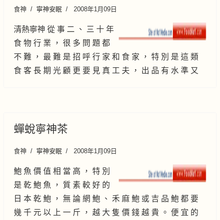
食神
寧神安眠
2008年1月09日
清熱寧神 從 事 二 、 三 十 年
食 物 行 業 ， 很 多 問 題 都
不 難 ， 最 難 是 招 呼 行 家 和 食 家 ， 特 別 是 這 類
食 客 長 期 光 顧 更 要 見 真 工 夫 ， 出 品 有 水 準 又
蟬蛻寧神茶
食神
寧神安眠
2008年1月09日
鮑 魚 價 值 相 當 高 ， 特 別
是 乾 鮑 魚 ， 質 素 較 好 的
日 本 乾 鮑 ， 無 論 網 鮑 、 禾 麻 鮑 或 吉 品 鮑 都 要
幾 千 元 以 上 一 斤 ， 越 大 隻 價 錢 越 貴 。 便 宜 的