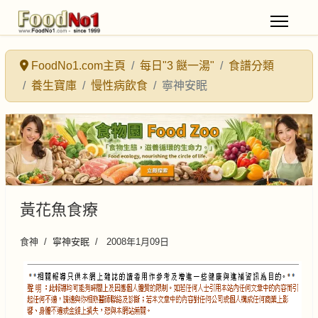
FoodNo1.com主頁
每日"3 餸一湯"
食譜分類
養生寶庫
慢性病飲食
寧神安眠
黃花魚食療
食神
寧神安眠
2008年1月09日