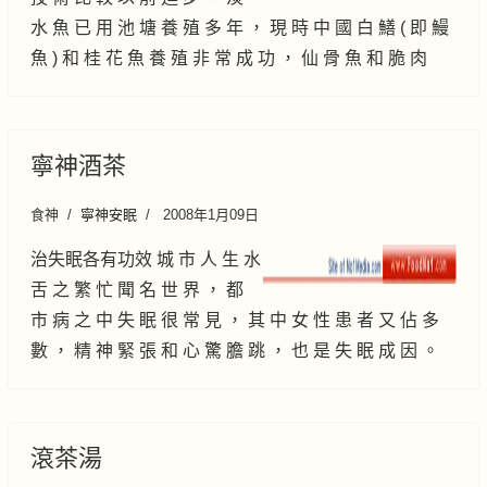
水 魚 已 用 池 塘 養 殖 多 年 ， 現 時 中 國 白 鱔 ( 即 鰻
魚 ) 和 桂 花 魚 養 殖 非 常 成 功 ， 仙 骨 魚 和 脆 肉
寧神酒茶
食神
寧神安眠
2008年1月09日
治失眠各有功效 城 市 人 生 水
舌 之 繁 忙 聞 名 世 界 ， 都
市 病 之 中 失 眠 很 常 見 ， 其 中 女 性 患 者 又 佔 多
數 ， 精 神 緊 張 和 心 驚 膽 跳 ， 也 是 失 眠 成 因 。
滾茶湯