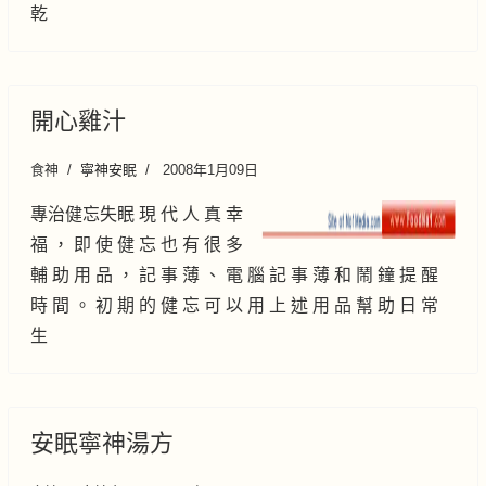
乾
開心雞汁
食神
寧神安眠
2008年1月09日
專治健忘失眠 現 代 人 真 幸
福 ， 即 使 健 忘 也 有 很 多
輔 助 用 品 ， 記 事 薄 、 電 腦 記 事 薄 和 鬧 鐘 提 醒
時 間 。 初 期 的 健 忘 可 以 用 上 述 用 品 幫 助 日 常
生
安眠寧神湯方