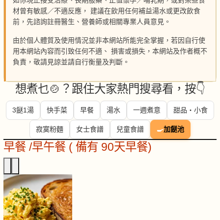
如你現正接受治療、長期服藥、正值懷孕／哺乳期，或對某些食
材曾有敏感／不適反應， 建議在飲用任何補益湯水或更改飲食
前，先諮詢註冊醫生、營養師或相關專業人員意見。
由於個人體質及使用情況並非本網站所能完全掌握，若因自行使
用本網站內容而引致任何不適、 損害或損失，本網站及作者概不
負責，敬請見諒並請自行衡量及判斷。
想煮乜🍲？跟住大家熱門搜尋看，按👇
3餸1湯
快手菜
早餐
湯水
一週煮意
甜品・小食
寂寞粉麵
女士食譜
兒童食譜
🍳
加餸池
早餐 /早午餐 ( 備有 90天早餐)