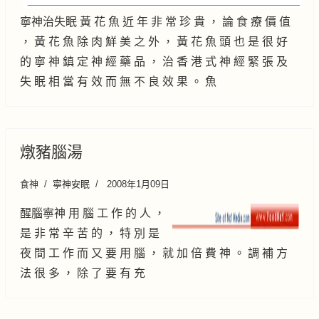
寧神治失眠 黃 花 魚 近 年 非 常 珍 貴 ， 論 食 療 價 值
， 黃 花 魚 除 肉 鮮 美 之 外 ， 黃 花 魚 頭 也 是 很 好
的 寧 神 鎮 定 神 經 藥 品 ， 治 香 港 式 神 經 緊 張 及
失 眠 相 當 有 效 而 無 不 良 效 果 。 魚
燉豬腦湯
食神
寧神安眠
2008年1月09日
醒腦寧神 用 腦 工 作 的 人 ，
是 非 常 辛 苦 的 ， 特 別 是
夜 間 工 作 而 又 要 用 腦 ， 就 加 倍 費 神 。 調 補 方
法 很 多 ， 除 了 要 有 充