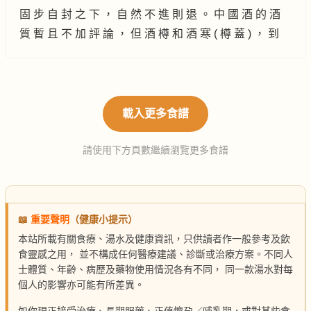
固 步 自 封 之 下 ， 自 然 不 進 則 退 。 中 國 酒 的 酒
質 暫 且 不 加 評 論 ， 但 酒 樽 和 酒 寒 ( 樽 蓋 ) ， 到
載入更多食譜
請使用下方頁數繼續瀏覽更多食譜
📖
重要聲明
（健康小提示）
本站所載有關食療、湯水及健康資訊，只供讀者作一般參考及飲
食靈感之用， 並不構成任何醫療建議、診斷或治療方案。不同人
士體質、年齡、病歷及藥物使用情況各有不同， 同一款湯水對每
個人的影響亦可能有所差異。