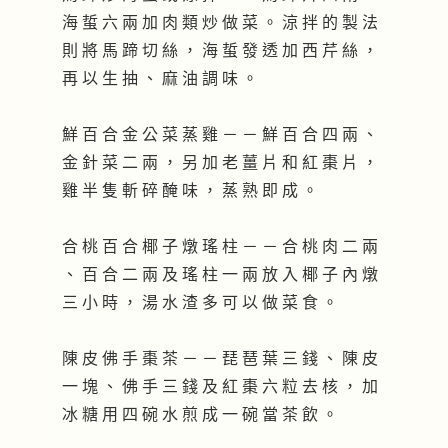
海 蜇 六 兩 加 肉 類 炒 做 菜 。 涼 拌 的 製 法
則 將 馬 蹄 切 絲 ， 海 蜇 發 透 加 西 芹 絲 ，
再 以 生 抽 、 麻 油 調 味 。
鮮 百 合 金 公 菜 蒸 雞 － － 鮮 百 合 四 兩 、
金 針 菜 二 兩 ， 另 加 老 薑 片 和 紅 棗 片 ，
雞 半 隻 斬 碎 醃 味 ， 蒸 熟 即 成 。
合 桃 百 合 椰 子 燉 瑤 柱 － － 合 桃 肉 二 兩
、 百 合 二 兩 及 瑤 柱 一 兩 放 入 椰 子 內 燉
三 小 時 ， 湯 水 渣 多 可 以 做 菜 食 。
陳 皮 佛 手 棗 茶 － － 琵 琶 葉 三 錢 、 陳 皮
一 塊 、 佛 手 三 錢 及 紅 棗 六 粒 去 核 ， 加
冰 糖 用 四 碗 水 煎 成 一 碗 當 茶 飲 。