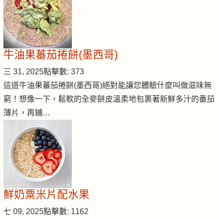
牛油果蕃茄捲餅(墨西哥)
三 31, 2025
點擊數: 373
這道牛油果蕃茄捲餅(墨西哥)絕對能讓您體驗什麼叫做滋味無
窮！想像一下，鬆軟的全麥餅皮溫柔地包裹著新鮮多汁的番茄
薄片，再鋪…
鮮奶粟米片配水果
七 09, 2025
點擊數: 1162