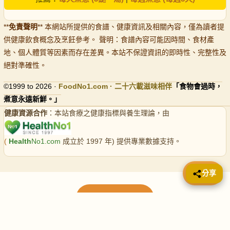
**
免責聲明
** 本網站所提供的食譜、健康資訊及相關內容，僅為讀者提
供健康飲食概念及烹飪參考。 聲明：食譜內容可能因時間、食材產
地、個人體質等因素而存在差異。本站不保證資訊的即時性、完整性及
絕對準確性。
©1999 to 2026 ·
FoodNo1
.com · 二十六載滋味相伴
「食物會過時，
煮意永遠新鮮。」
健康資源合作
：本站食療之健康指標與養生理論，由
(
Health
No1.com
成立於 1997 年) 提供專業數據支持。
📤 分享
分享
載入更多食譜
請使用下方頁數繼續瀏覽更多食譜