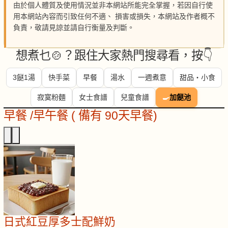
由於個人體質及使用情況並非本網站所能完全掌握，若因自行使
用本網站內容而引致任何不適、 損害或損失，本網站及作者概不
負責，敬請見諒並請自行衡量及判斷。
想煮乜🍲？跟住大家熱門搜尋看，按👇
3餸1湯
快手菜
早餐
湯水
一週煮意
甜品・小食
寂寞粉麵
女士食譜
兒童食譜
🍳
加餸池
早餐 /早午餐 ( 備有 90天早餐)
日式紅豆厚多士配鮮奶