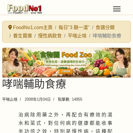
FoodNo1.com主頁
每日"3 餸一湯"
食譜分類
養生寶庫
慢性病飲食
平喘止咳
哮喘輔助食療
哮喘輔助食療
平喘止咳
2008年1月04日
點擊數: 14955
治 病 除 用 藥 之 外 ， 再 配 合 有 療 效 的 湯
水 和 菜 式 ， 對 任 何 病 的 健 康 都 能 收 事
半 功 倍 之 效 ， 特 別 是 慢 性 病 ， 這 種 配