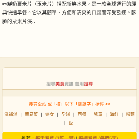
📜鮮奶粟米片（玉米片）搭配新鮮水果，是一款全球通行的經
典快速早餐。它以其簡單、方便和清爽的口感而深受歡迎。酥
脆的粟米片浸…
搜尋全站 或「按」以下「關鍵字」捷徑
>>
滋補湯
|
簡易菜
|
婦女
|
孕婦
|
西餐
|
兒童
|
海鮮
|
粉麵
|
飯
推薦：
每天煮意 (3餸一湯)
|
每週煮意 (每週5天)