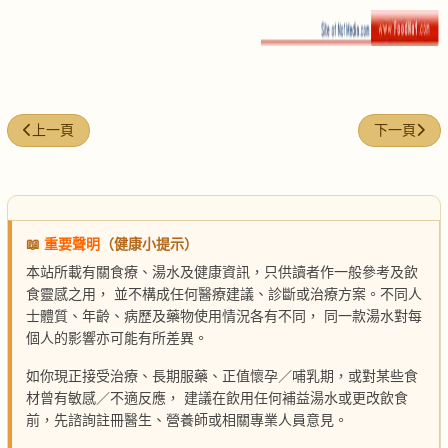
上一篇文章: 虛喘實喘食療方
下一篇文章:
上一頁
下一頁
📖
重要聲明
（健康小提示）
本站所載有關食療、湯水及健康資訊，只供讀者作一般參考及飲
食靈感之用， 並不構成任何醫療建議、診斷或治療方案。不同人
士體質、年齡、病歷及藥物使用情況各有不同， 同一款湯水對每
個人的影響亦可能有所差異。
如你現正接受治療、長期服藥、正值懷孕／哺乳期，或對某些食
材曾有敏感／不適反應， 建議在飲用任何補益湯水或更改飲食
前，先諮詢註冊醫生、營養師或相關專業人員意見。