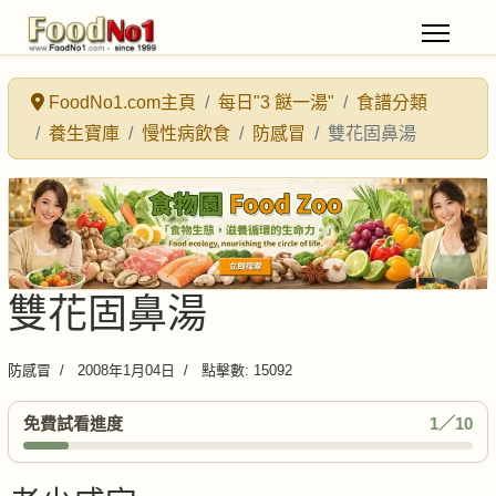
FoodNo1.com主頁
每日"3 餸一湯"
食譜分類
養生寶庫
慢性病飲食
防感冒
雙花固鼻湯
雙花固鼻湯
防感冒
2008年1月04日
點擊數: 15092
免費試看進度
1／10