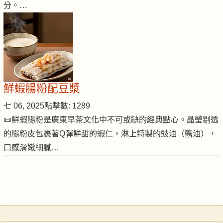
分。…
鮮蝦腸粉配豆漿
七 06, 2025
點擊數: 1289
📜鮮蝦腸粉是廣東早茶文化中不可或缺的經典點心。晶瑩剔透
的腸粉皮包裹著Q彈鮮甜的蝦仁，淋上特製的豉油（醬油），
口感滑嫩細膩…