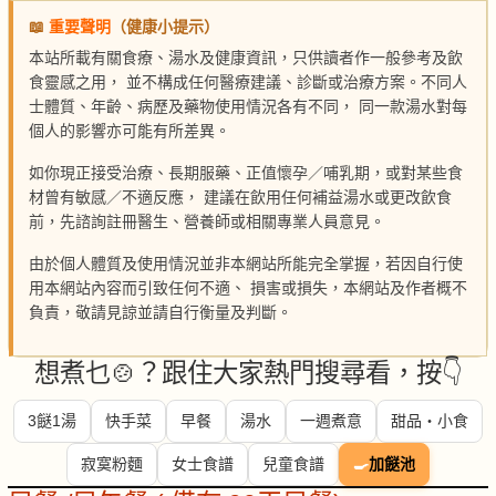
📖
重要聲明
（健康小提示）
本站所載有關食療、湯水及健康資訊，只供讀者作一般參考及飲
食靈感之用， 並不構成任何醫療建議、診斷或治療方案。不同人
士體質、年齡、病歷及藥物使用情況各有不同， 同一款湯水對每
個人的影響亦可能有所差異。
如你現正接受治療、長期服藥、正值懷孕／哺乳期，或對某些食
材曾有敏感／不適反應， 建議在飲用任何補益湯水或更改飲食
前，先諮詢註冊醫生、營養師或相關專業人員意見。
由於個人體質及使用情況並非本網站所能完全掌握，若因自行使
用本網站內容而引致任何不適、 損害或損失，本網站及作者概不
負責，敬請見諒並請自行衡量及判斷。
想煮乜🍲？跟住大家熱門搜尋看，按👇
3餸1湯
快手菜
早餐
湯水
一週煮意
甜品・小食
寂寞粉麵
女士食譜
兒童食譜
🍳
加餸池