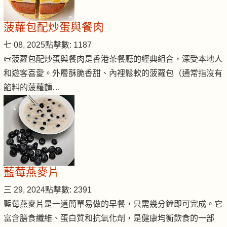
菠蘿包配炒蛋與餐肉
七 08, 2025
點擊數: 1187
📜菠蘿包配炒蛋與餐肉是香港茶餐廳的經典組合，深受本地人
和遊客喜愛。外層酥脆香甜、內裡鬆軟的菠蘿包（通常指沒有
餡料的菠蘿麵…
藍莓燕麥片
三 29, 2024
點擊數: 2391
藍莓燕麥片是一道簡單易做的早餐，只需幾分鐘即可完成。它
富含膳食纖維、蛋白質和抗氧化劑，是健康均衡飲食的一部