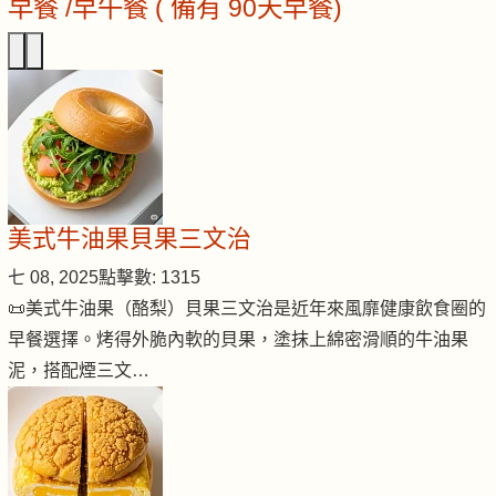
早餐 /早午餐 ( 備有 90天早餐)
美式牛油果貝果三文治
七 08, 2025
點擊數: 1315
📜美式牛油果（酪梨）貝果三文治是近年來風靡健康飲食圈的
早餐選擇。烤得外脆內軟的貝果，塗抹上綿密滑順的牛油果
泥，搭配煙三文…