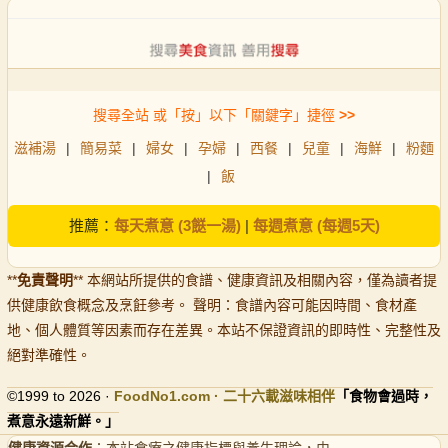
搜尋全站 或「按」以下「關鍵字」捷徑
>>
滋補湯
|
簡易菜
|
婦女
|
孕婦
|
西餐
|
兒童
|
海鮮
|
粉麵
|
飯
推薦：
每天煮意 (3餸一湯)
|
每週煮意 (每週5天)
**
免責聲明
** 本網站所提供的食譜、健康資訊及相關內容，僅為讀者提
供健康飲食概念及烹飪參考。 聲明：食譜內容可能因時間、食材產
地、個人體質等因素而存在差異。本站不保證資訊的即時性、完整性及
絕對準確性。
©1999 to 2026 ·
FoodNo1
.com · 二十六載滋味相伴
「食物會過時，
煮意永遠新鮮。」
健康資源合作
：本站食療之健康指標與養生理論，由