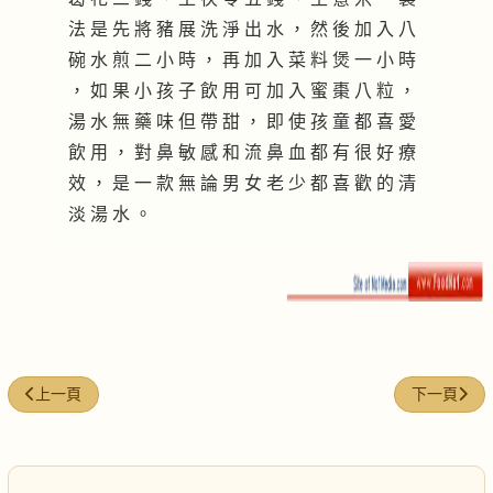
法 是 先 將 豬 展 洗 淨 出 水 ， 然 後 加 入 八
碗 水 煎 二 小 時 ， 再 加 入 菜 料 煲 一 小 時
， 如 果 小 孩 子 飲 用 可 加 入 蜜 棗 八 粒 ，
湯 水 無 藥 味 但 帶 甜 ， 即 使 孩 童 都 喜 愛
飲 用 ， 對 鼻 敏 感 和 流 鼻 血 都 有 很 好 療
效 ， 是 一 款 無 論 男 女 老 少 都 喜 歡 的 清
淡 湯 水 。
上一篇文章: 內外齊治鼻敏感
下一篇文章
上一頁
下一頁