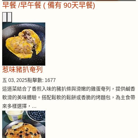
早餐 /早午餐 ( 備有 90天早餐)
惹味豬扒奄列
五 03, 2025
點擊數: 1677
這道菜結合了香煎入味的豬扒條與滑嫩的雞蛋奄列，提供鹹香
軟滑的美味體驗。搭配鬆軟的鬆餅或香脆的烤麵包，為主食帶
來多樣選擇，…