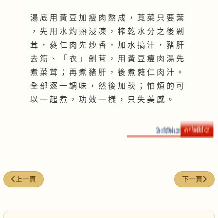
湯 底 用 黃 豆 加 瘦 肉 熬 成 ， 莧 菜 只 要 葉
， 先 用 水 灼 熟 浸 凍 ， 榨 乾 水 分 之 後 剁
茸 ， 蕤 仁 肉 先 炒 香 ， 加 水 搞 汁 ， 豬 肝
去 筋 、 「 衣 」 剁 茸 ， 用 黃 豆 瘦 肉 湯 先
煮 菜 茸 ； 再 煮 豬 肝 ， 後 煮 蕤 仁 肉 汁 。
全 部 逐 一 調 味 ， 然 後 加 茨 ； 怕 煩 的 可
以 一 起 煮 ， 功 效 一 樣 ， 只 失 美 感 。
上一篇文章: 紫蘇茶
下一篇文章
上一頁
下一頁