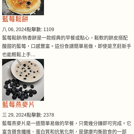
藍莓鬆餅
八 06, 2024
點擊數: 1109
藍莓鬆餅/熱香餅是一款經典的早餐或點心，鬆軟的餅皮搭配
酸甜的藍莓，口感豐富。這份食譜簡單易做，即使是烹飪新手
也能輕鬆上手…
藍莓燕麥片
三 29, 2024
點擊數: 2378
藍莓燕麥片是一道簡單易做的早餐，只需幾分鐘即可完成。它
富含膳食纖維、蛋白質和抗氧化劑，是健康均衡飲食的一部