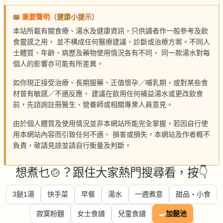
📖
重要聲明
（健康小提示）
本站所載有關食療、湯水及健康資訊，只供讀者作一般參考及飲
食靈感之用， 並不構成任何醫療建議、診斷或治療方案。不同人
士體質、年齡、病歷及藥物使用情況各有不同， 同一款湯水對每
個人的影響亦可能有所差異。
如你現正接受治療、長期服藥、正值懷孕／哺乳期，或對某些食
材曾有敏感／不適反應， 建議在飲用任何補益湯水或更改飲食
前，先諮詢註冊醫生、營養師或相關專業人員意見。
由於個人體質及使用情況並非本網站所能完全掌握，若因自行使
用本網站內容而引致任何不適、 損害或損失，本網站及作者概不
負責，敬請見諒並請自行衡量及判斷。
想煮乜🍲？跟住大家熱門搜尋看，按👇
3餸1湯
快手菜
早餐
湯水
一週煮意
甜品・小食
寂寞粉麵
女士食譜
兒童食譜
🍳
加餸池