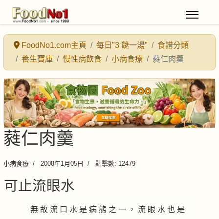
FoodNo1.com主頁
每日"3 餸一湯"
食譜分類
養生寶庫
慢性病飲食
小病食療
蕤仁肉羹
蕤仁肉羹
小病食療
2008年1月05日
點擊數: 12479
可止流眼水
無 故 流 口 水 是 病 態 之 一 ， 流 眼 水 也 是