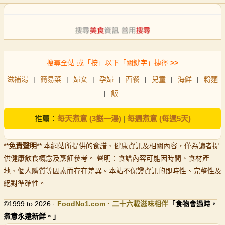
搜尋全站 或「按」以下「關鍵字」捷徑
>>
滋補湯
|
簡易菜
|
婦女
|
孕婦
|
西餐
|
兒童
|
海鮮
|
粉麵
|
飯
推薦：
每天煮意 (3餸一湯)
|
每週煮意 (每週5天)
**
免責聲明
** 本網站所提供的食譜、健康資訊及相關內容，僅為讀者提
供健康飲食概念及烹飪參考。 聲明：食譜內容可能因時間、食材產
地、個人體質等因素而存在差異。本站不保證資訊的即時性、完整性及
絕對準確性。
©1999 to 2026 ·
FoodNo1
.com · 二十六載滋味相伴
「食物會過時，
煮意永遠新鮮。」