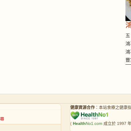
五 
鴻
鴻
豐
健康資源合作
：本站食療之健康
(
Health
No1.com
成立於 1997