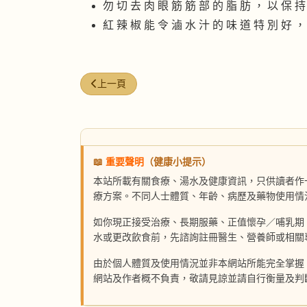
勿 切 去 肉 眼 筋 筋 部 的 脂 肪 ， 以 保 持
紅 辣 椒 能 令 滷 水 汁 的 味 道 特 別 好 ，
上一篇文章: 韭菜炒麵線
上一頁
📖
重要聲明
（健康小提示）
本站所載有關食療、湯水及健康資訊，只供讀者作
療方案。不同人士體質、年齡、病歷及藥物使用情
如你現正接受治療、長期服藥、正值懷孕／哺乳期
水或更改飲食前，先諮詢註冊醫生、營養師或相關
由於個人體質及使用情況並非本網站所能完全掌握
網站及作者概不負責，敬請見諒並請自行衡量及判