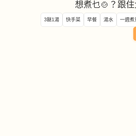
想煮乜🍲？跟住
3餸1湯
快手菜
早餐
湯水
一週煮