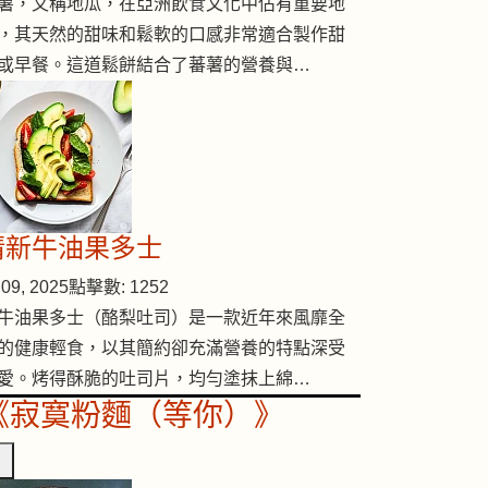
薯，又稱地瓜，在亞洲飲食文化中佔有重要地
，其天然的甜味和鬆軟的口感非常適合製作甜
或早餐。這道鬆餅結合了蕃薯的營養與…
清新牛油果多士
09, 2025
點擊數: 1252
牛油果多士（酪梨吐司）是一款近年來風靡全
的健康輕食，以其簡約卻充滿營養的特點深受
愛。烤得酥脆的吐司片，均勻塗抹上綿…
《寂寞粉麵（等你）》