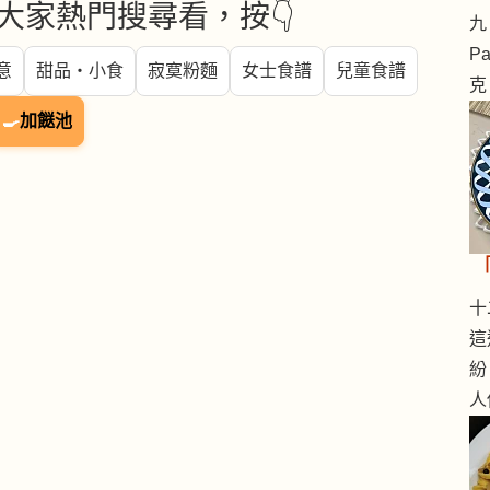
大家熱門搜尋看，按👇
九 
Pa
意
甜品・小食
寂寞粉麵
女士食譜
兒童食譜
克
🍳
加餸池
十二
這
紛
人