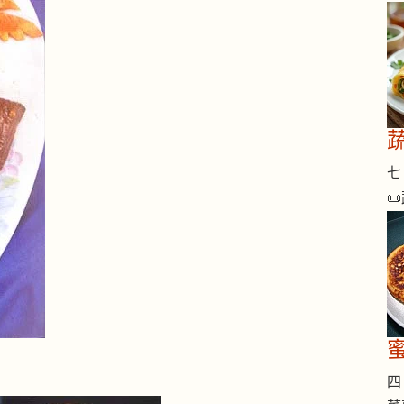
七 
📜
四 