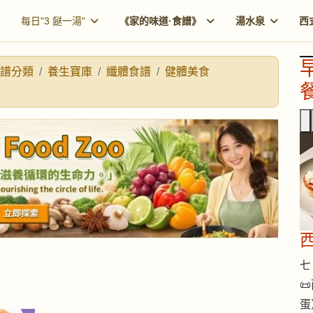
每日"3 餸一湯"
《家的味道·食譜》
湯水泉
西
譜分類
養生寶庫
纖體食譜
健體美食
餐
七 

蛋