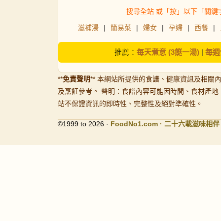
搜尋全站 或「按」以下「關鍵
滋補湯
|
簡易菜
|
婦女
|
孕婦
|
西餐
|
推薦：
每天煮意 (3餸一湯)
|
每週
**
免責聲明
** 本網站所提供的食譜、健康資訊及相關
及烹飪參考。 聲明：食譜內容可能因時間、食材產地
站不保證資訊的即時性、完整性及絕對準確性。
©1999 to 2026 ·
FoodNo1
.com · 二十六載滋味相伴