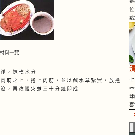
蕃
位
點
材料一覽
 淨 ， 抹 乾 水 分
七 
 肉 筋 之 上 ， 捲 上 肉 筋 ， 並 以 鹹 水 草 紮 實 ， 放 進

 滾 ， 再 改 慢 火 煮 三 十 分 鐘 即 成
球
喜