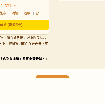
字」捷徑
>>
兒童
|
海鮮
|
粉麵
|
飯
煮意 (每週5天)
內容，僅為讀者提供健康飲食概念
、個人體質等因素而存在差異。本
「食物會過時，煮意永遠新鮮。」
載入更多食譜
請使用下方頁數繼續瀏覽更多食譜