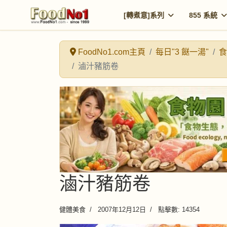
[轉煮意]系列
855 系統
FoodNo1.com主頁
每日"3 餸一湯"
食
滷汁豬筋卷
滷汁豬筋卷
健體美食
2007年12月12日
點擊數: 14354