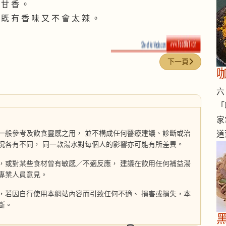
 甘 香 。
 既 有 香 味 又 不 會 太 辣 。
下一篇文章: 鮮果
下一頁
六 
「
家
一般參考及飲食靈感之用， 並不構成任何醫療建議、診斷或治
道
況各有不同， 同一款湯水對每個人的影響亦可能有所差異。
，或對某些食材曾有敏感／不適反應， 建議在飲用任何補益湯
專業人員意見。
，若因自行使用本網站內容而引致任何不適、 損害或損失，本
斷。