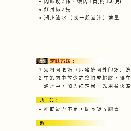
肉 眼 筋 2 條 ， 蝦 肉 4 兩( 約 160 克)
紅 辣 椒 2 隻
潮 州 滷 水 （ 或 一 般 滷 汁 ） 適 量
先 將 肉 眼 筋 （ 即 豬 排 肉 外 的 筋 ） 洗
在 蝦 肉 中 放 少 許 鹽 拍 成 蝦 膠 ， 釀 在
滷 水 中 ， 加 入 紅 辣 椒 ， 先 用 猛 火 煮
補 筋 骨 力 不 足 ， 助 長 吸 收 膠 質