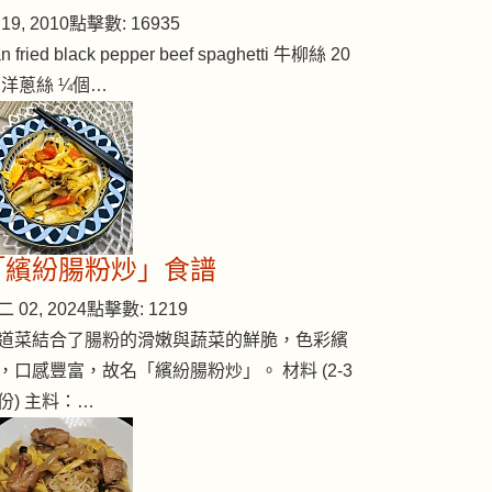
19, 2010
點擊數: 16935
n fried black pepper beef spaghetti 牛柳絲 20
 洋蔥絲 ¼個…
「繽紛腸粉炒」食譜
 02, 2024
點擊數: 1219
道菜結合了腸粉的滑嫩與蔬菜的鮮脆，色彩繽
，口感豐富，故名「繽紛腸粉炒」。 材料 (2-3
份) 主料：…