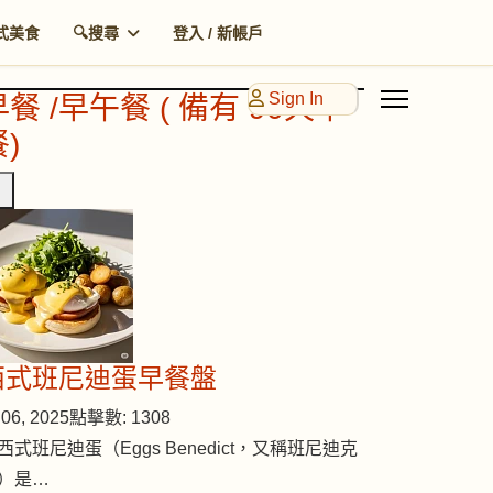
式美食
🔍搜尋
登入 / 新帳戶
Sign In
早餐 /早午餐 ( 備有 90天早
)
西式班尼迪蛋早餐盤
06, 2025
點擊數: 1308
西式班尼迪蛋（Eggs Benedict，又稱班尼迪克
）是…