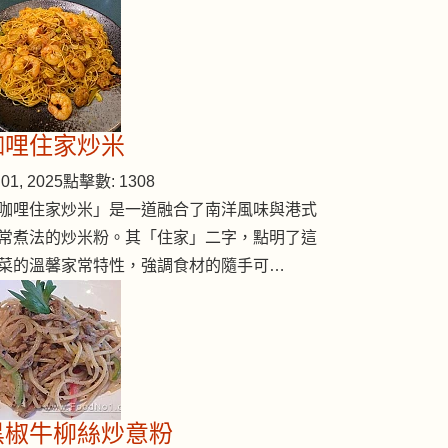
桔油大蝦
咖哩住家炒米
01, 2025
點擊數: 1308
咖哩住家炒米」是一道融合了南洋風味與港式
常煮法的炒米粉。其「住家」二字，點明了這
菜的溫馨家常特性，強調食材的隨手可…
黑椒牛柳絲炒意粉