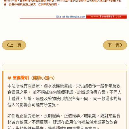
上一篇文章: 何首烏酒
下一篇文章:
上一頁
下一頁
📖
重要聲明
（健康小提示）
本站所載有關食療、湯水及健康資訊，只供讀者作一般參考及飲
食靈感之用， 並不構成任何醫療建議、診斷或治療方案。不同人
士體質、年齡、病歷及藥物使用情況各有不同， 同一款湯水對每
個人的影響亦可能有所差異。
如你現正接受治療、長期服藥、正值懷孕／哺乳期，或對某些食
材曾有敏感／不適反應， 建議在飲用任何補益湯水或更改飲食
前，先諮詢註冊醫生、營養師或相關專業人員意見。