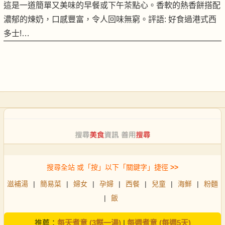
這是一道簡單又美味的早餐或下午茶點心。香軟的熱香餅搭配
濃郁的煉奶，口感豐富，令人回味無窮。評語: 好食過港式西
多士!…
搜尋全站 或「按」以下「關鍵字」捷徑
>>
滋補湯
|
簡易菜
|
婦女
|
孕婦
|
西餐
|
兒童
|
海鮮
|
粉麵
|
飯
推薦：
每天煮意 (3餸一湯)
|
每週煮意 (每週5天)