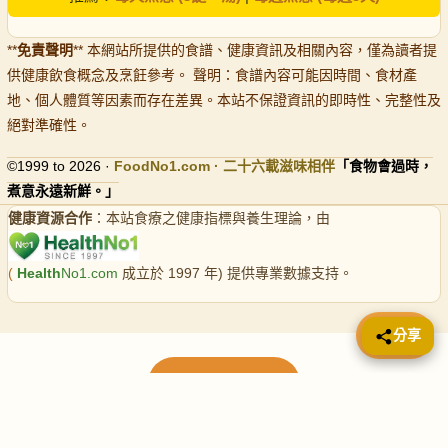
**
免責聲明
** 本網站所提供的食譜、健康資訊及相關內容，僅為讀者提
供健康飲食概念及烹飪參考。 聲明：食譜內容可能因時間、食材產
地、個人體質等因素而存在差異。本站不保證資訊的即時性、完整性及
絕對準確性。
©1999 to 2026 ·
FoodNo1
.com · 二十六載滋味相伴
「食物會過時，
煮意永遠新鮮。」
健康資源合作
：本站食療之健康指標與養生理論，由
(
Health
No1.com
成立於 1997 年) 提供專業數據支持。
📤 分享
分享
載入更多食譜
請使用下方頁數繼續瀏覽更多食譜