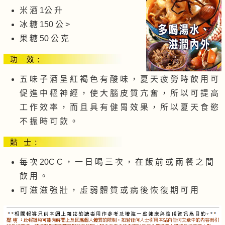
米 酒 1公 升
冰 糖 150 公 >
果 糖 50 公 克
五 味 子 酒 呈 紅 褐 色 有 酸 味 ， 夏 天 疲 勞 時 飲 用 可
促 進 中 樞 神 經 ， 使 大 腦 皮 質 亢 奮 ， 所 以 可 提 高
工 作 效 率 ， 而 且 具 有 健 胃 效 果 ， 所 以 夏 天 食 慾
不 振 時 可 飲 。
每 次 20C C ， 一 日 喝 三 次 ， 在 飯 前 或 兩 餐 之 間
飲 用 。
可 滋 滋 強 壯 ， 虛 弱 體 質 或 病 後 恢 復 期 可 用