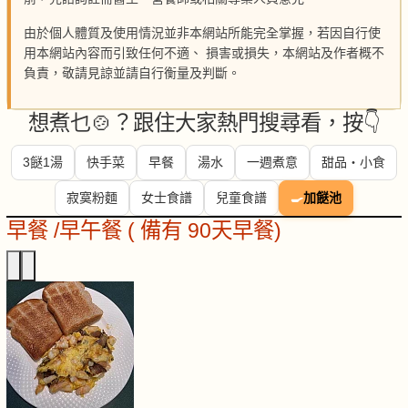
由於個人體質及使用情況並非本網站所能完全掌握，若因自行使
用本網站內容而引致任何不適、 損害或損失，本網站及作者概不
負責，敬請見諒並請自行衡量及判斷。
想煮乜🍲？跟住大家熱門搜尋看，按👇
3餸1湯
快手菜
早餐
湯水
一週煮意
甜品・小食
寂寞粉麵
女士食譜
兒童食譜
🍳
加餸池
早餐 /早午餐 ( 備有 90天早餐)