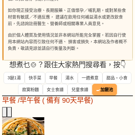
如你現正接受治療、長期服藥、正值懷孕／哺乳期，或對某些食
材曾有敏感／不適反應， 建議在飲用任何補益湯水或更改飲食
前，先諮詢註冊醫生、營養師或相關專業人員意見。
由於個人體質及使用情況並非本網站所能完全掌握，若因自行使
用本網站內容而引致任何不適、 損害或損失，本網站及作者概不
負責，敬請見諒並請自行衡量及判斷。
想煮乜🍲？跟住大家熱門搜尋看，按👇
3餸1湯
快手菜
早餐
湯水
一週煮意
甜品・小食
寂寞粉麵
女士食譜
兒童食譜
🍳
加餸池
早餐 /早午餐 ( 備有 90天早餐)