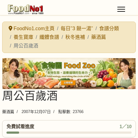
FoodNo1.com主頁
每日"3 餸一湯"
食譜分類
養生寶庫
纖體食譜
秋冬進補
藥酒篇
周公百歲酒
周公百歲酒
藥酒篇
2007年12月07日
點擊數: 23766
免費試看進度
1／10