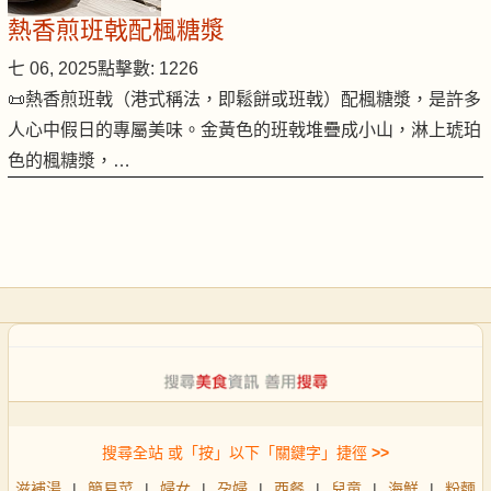
熱香煎班戟配楓糖漿
七 06, 2025
點擊數: 1226
📜熱香煎班戟（港式稱法，即鬆餅或班戟）配楓糖漿，是許多
人心中假日的專屬美味。金黃色的班戟堆疊成小山，淋上琥珀
色的楓糖漿，…
搜尋全站 或「按」以下「關鍵字」捷徑
>>
滋補湯
|
簡易菜
|
婦女
|
孕婦
|
西餐
|
兒童
|
海鮮
|
粉麵