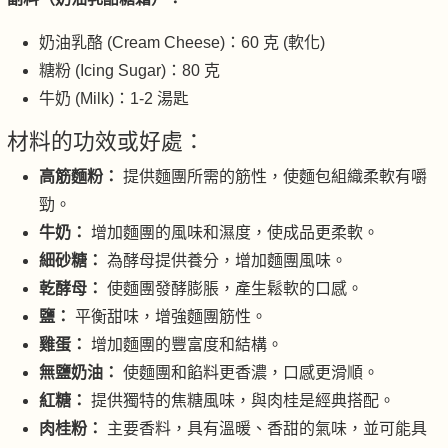
奶油乳酪 (Cream Cheese)：60 克 (軟化)
糖粉 (Icing Sugar)：80 克
牛奶 (Milk)：1-2 湯匙
材料的功效或好處：
高筋麵粉：
提供麵團所需的筋性，使麵包組織柔軟有嚼
勁。
牛奶：
增加麵團的風味和濕度，使成品更柔軟。
細砂糖：
為酵母提供養分，增加麵團風味。
乾酵母：
使麵團發酵膨脹，產生鬆軟的口感。
鹽：
平衡甜味，增強麵團筋性。
雞蛋：
增加麵團的豐富度和結構。
無鹽奶油：
使麵團和餡料更香濃，口感更滑順。
紅糖：
提供獨特的焦糖風味，與肉桂是經典搭配。
肉桂粉：
主要香料，具有溫暖、香甜的氣味，並可能具