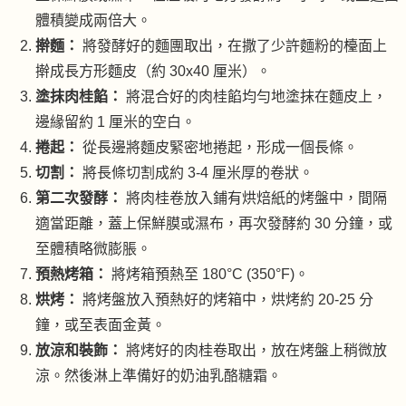
體積變成兩倍大。
擀麵：
將發酵好的麵團取出，在撒了少許麵粉的檯面上
擀成長方形麵皮（約 30x40 厘米）。
塗抹肉桂餡：
將混合好的肉桂餡均勻地塗抹在麵皮上，
邊緣留約 1 厘米的空白。
捲起：
從長邊將麵皮緊密地捲起，形成一個長條。
切割：
將長條切割成約 3-4 厘米厚的卷狀。
第二次發酵：
將肉桂卷放入鋪有烘焙紙的烤盤中，間隔
適當距離，蓋上保鮮膜或濕布，再次發酵約 30 分鐘，或
至體積略微膨脹。
預熱烤箱：
將烤箱預熱至 180°C (350°F)。
烘烤：
將烤盤放入預熱好的烤箱中，烘烤約 20-25 分
鐘，或至表面金黃。
放涼和裝飾：
將烤好的肉桂卷取出，放在烤盤上稍微放
涼。然後淋上準備好的奶油乳酪糖霜。