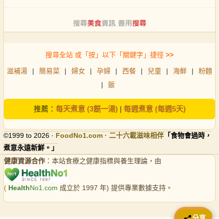
搜尋全站 或「按」以下「關鍵字」捷徑
>>
滋補湯
|
簡易菜
|
婦女
|
孕婦
|
西餐
|
兒童
|
海鮮
|
粉麵
|
飯
推薦：
每天煮意 (3餸一湯)
|
每週煮意 (每週5天)
©1999 to 2026 ·
FoodNo1
.com · 二十六載滋味相伴
「食物會過時，
煮意永遠新鮮。」
健康資源合作
：本站食療之健康指標與養生理論，由
(
Health
No1.com
成立於 1997 年) 提供專業數據支持。
📤 分享
分享