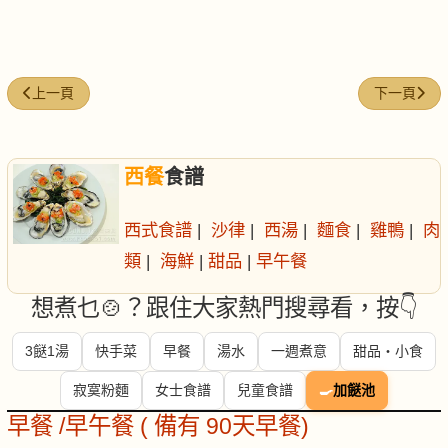
上一篇文章: 奧利奧 (Oreo) 夢幻小點
下一篇文章
上一頁
下一頁
西餐
食譜
西式食譜
|
沙律
|
西湯
|
麵食
|
雞鴨
|
肉
類
|
海鮮
|
甜品
|
早午餐
想煮乜🍲？跟住大家熱門搜尋看，按👇
3餸1湯
快手菜
早餐
湯水
一週煮意
甜品・小食
寂寞粉麵
女士食譜
兒童食譜
🍳
加餸池
早餐 /早午餐 ( 備有 90天早餐)