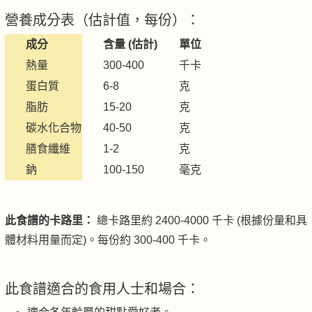
營養成分表（估計值，每份）：
成分
含量 (估計)
單位
熱量
300-400
千卡
蛋白質
6-8
克
脂肪
15-20
克
碳水化合物
40-50
克
膳食纖維
1-2
克
鈉
100-150
毫克
此食譜的卡路里：
總卡路里約 2400-4000 千卡 (根據份量和具
體材料用量而定)。每份約 300-400 千卡。
此食譜適合的食用人士和場合：