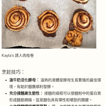
Kayla's 誘人肉桂卷
烹飪技巧：
溫牛奶活化酵母：
溫熱的液體是酵母生長繁殖的最佳環
境，有助於麵團順利發酵。
充分揉麵產生筋性：
揉麵的過程可以使麵粉中的蛋白質
形成麵筋網絡，這是麵包具有彈性和嚼勁的關鍵。