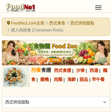
FoodNo1.com主頁
西式美食
西式烘焙甜點
誘人肉桂卷 (Cinnamon Rolls)
西餐
食譜
西式食譜
|
沙律
|
西湯
|
麵
食
|
雞鴨
|
肉類
|
海鮮
|
甜品
|
早午餐
選擇食譜分類