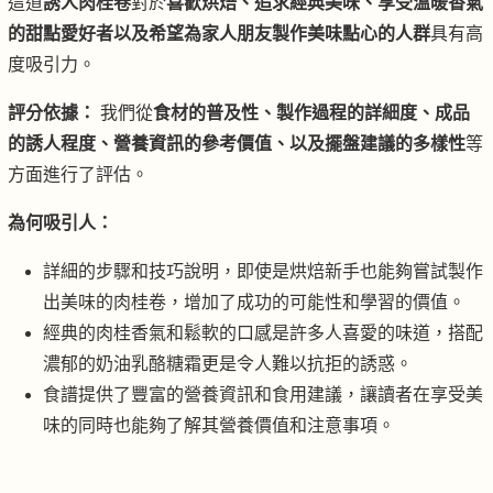
這道
誘人肉桂卷
對於
喜歡烘焙、追求經典美味、享受溫暖香氣
的甜點愛好者以及希望為家人朋友製作美味點心的人群
具有高
度吸引力。
評分依據：
我們從
食材的普及性、製作過程的詳細度、成品
的誘人程度、營養資訊的參考價值、以及擺盤建議的多樣性
等
方面進行了評估。
為何吸引人：
詳細的步驟和技巧說明，即使是烘焙新手也能夠嘗試製作
出美味的肉桂卷，增加了成功的可能性和學習的價值。
經典的肉桂香氣和鬆軟的口感是許多人喜愛的味道，搭配
濃郁的奶油乳酪糖霜更是令人難以抗拒的誘惑。
食譜提供了豐富的營養資訊和食用建議，讓讀者在享受美
味的同時也能夠了解其營養價值和注意事項。