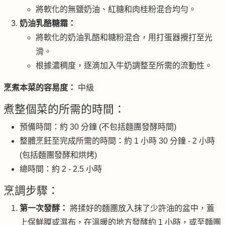
將軟化的無鹽奶油、紅糖和肉桂粉混合均勻。
奶油乳酪糖霜：
將軟化的奶油乳酪和糖粉混合，用打蛋器攪打至光
滑。
根據濃稠度，逐滴加入牛奶調整至所需的流動性。
烹煮本菜的容易度：
中級
煮整個菜的所需的時間：
預備時間：約 30 分鐘 (不包括麵團發酵時間)
整體烹飪至完成所需的時間：約 1 小時 30 分鐘 - 2 小時
(包括麵團發酵和烘烤)
總時間：約 2 - 2.5 小時
烹調步驟：
第一次發酵：
將揉好的麵團放入抹了少許油的盆中，蓋
上保鮮膜或濕布，在溫暖的地方發酵約 1 小時，或至麵團