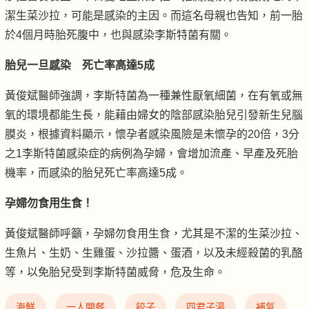
潔生菜沙拉，可能是感染的主因。而這名母親也告知，前一胎
於4個月時胎死腹中，也與感染李斯特菌有關。
胎兒一旦感染 死亡率高達5成
黃俊斌醫師強調，李斯特菌為一種兼性厭氧細菌，在有氧或無
氧的環境都能生長，能藉由婦女的陰部感染胎兒引發新生兒腦
膜炎，根據資料顯示，懷孕者感染風險是未懷孕的20倍，3分
之1李斯特菌感染症的病例為孕婦，會增加流產、早產及死胎
機率，而感染的胎兒死亡率高達5成。
孕婦勿食用生食！
黃俊斌醫師呼籲，孕婦勿食用生食，尤其是不潔的生菜沙拉、
生魚片、生奶、生雞蛋、沙拉醬、蛋酒，以及未經殺菌的乳酪
等，以免胎兒受到李斯特菌威脅，危及生命。
海鮮
一人開餐
餃子
四君子湯
補氣