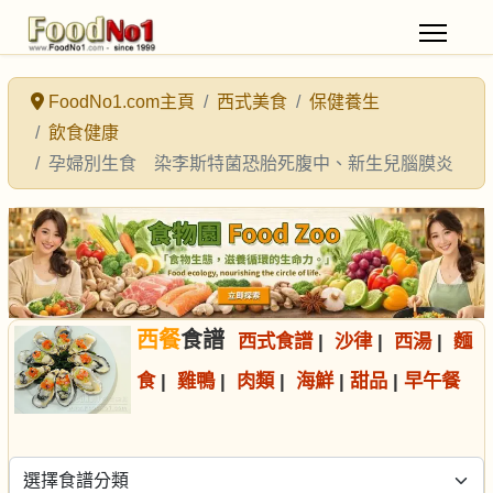
FoodNo1.com主頁
西式美食
保健養生
飲食健康
孕婦別生食 染李斯特菌恐胎死腹中、新生兒腦膜炎
西餐
食譜
西式食譜
|
沙律
|
西湯
|
麵
食
|
雞鴨
|
肉類
|
海鮮
|
甜品
|
早午餐
選擇食譜分類