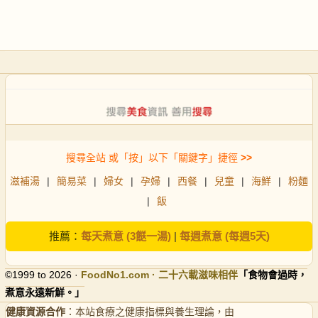
搜尋全站 或「按」以下「關鍵字」捷徑
>>
滋補湯
|
簡易菜
|
婦女
|
孕婦
|
西餐
|
兒童
|
海鮮
|
粉麵
|
飯
推薦：
每天煮意 (3餸一湯)
|
每週煮意 (每週5天)
©1999 to 2026 ·
FoodNo1
.com · 二十六載滋味相伴
「食物會過時，
煮意永遠新鮮。」
健康資源合作
：本站食療之健康指標與養生理論，由