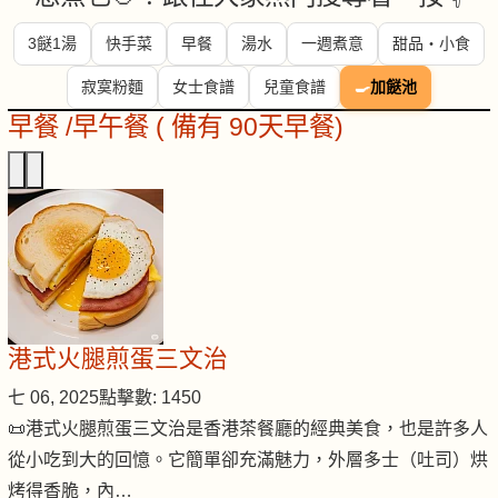
3餸1湯
快手菜
早餐
湯水
一週煮意
甜品・小食
寂寞粉麵
女士食譜
兒童食譜
🍳
加餸池
早餐 /早午餐 ( 備有 90天早餐)
港式火腿煎蛋三文治
七 06, 2025
點擊數: 1450
📜港式火腿煎蛋三文治是香港茶餐廳的經典美食，也是許多人
從小吃到大的回憶。它簡單卻充滿魅力，外層多士（吐司）烘
烤得香脆，內…