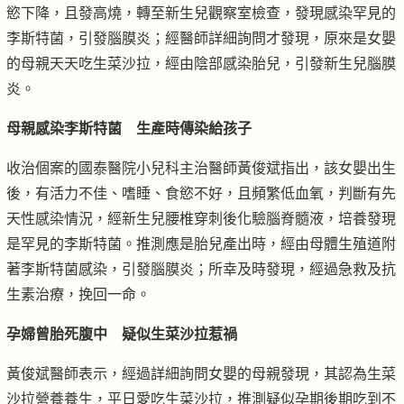
慾下降，且發高燒，轉至新生兒觀察室檢查，發現感染罕見的
李斯特菌，引發腦膜炎；經醫師詳細詢問才發現，原來是女嬰
的母親天天吃生菜沙拉，經由陰部感染胎兒，引發新生兒腦膜
炎。
母親感染李斯特菌 生產時傳染給孩子
收治個案的國泰醫院小兒科主治醫師黃俊斌指出，該女嬰出生
後，有活力不佳、嗜睡、食慾不好，且頻繁低血氧，判斷有先
天性感染情況，經新生兒腰椎穿刺後化驗腦脊髓液，培養發現
是罕見的李斯特菌。推測應是胎兒產出時，經由母體生殖道附
著李斯特菌感染，引發腦膜炎；所幸及時發現，經過急救及抗
生素治療，挽回一命。
孕婦曾胎死腹中 疑似生菜沙拉惹禍
黃俊斌醫師表示，經過詳細詢問女嬰的母親發現，其認為生菜
沙拉營養養生，平日愛吃生菜沙拉，推測疑似孕期後期吃到不