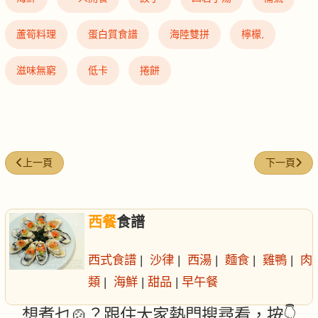
蘆筍料理
蛋白質食譜
海陸雙拼
檸檬,
滋味無窮
低卡
捲餅
上一篇文章: 油切茶有效嗎？ 烏龍茶茶飢素可去油
下一篇文章
上一頁
下一頁
西餐
食譜
西式食譜
|
沙律
|
西湯
|
麵食
|
雞鴨
|
肉
類
|
海鮮
|
甜品
|
早午餐
想煮乜🍲？跟住大家熱門搜尋看，按👇