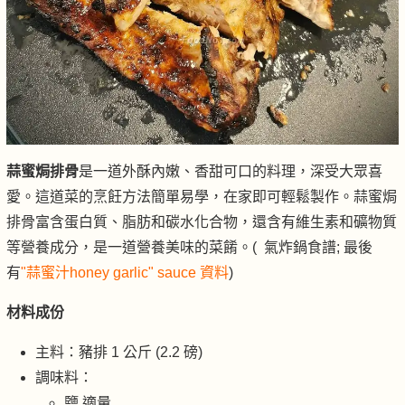
蒜蜜焗排骨
是一道外酥內嫩、香甜可口的料理，深受大眾喜
愛。這道菜的烹飪方法簡單易學，在家即可輕鬆製作。蒜蜜焗
排骨富含蛋白質、脂肪和碳水化合物，還含有維生素和礦物質
等營養成分，是一道營養美味的菜餚。( 氣炸鍋食譜; 最後
有
"蒜蜜汁honey garlic" sauce 資料
)
材料成份
主料：豬排 1 公斤 (2.2 磅)
調味料：
鹽 適量