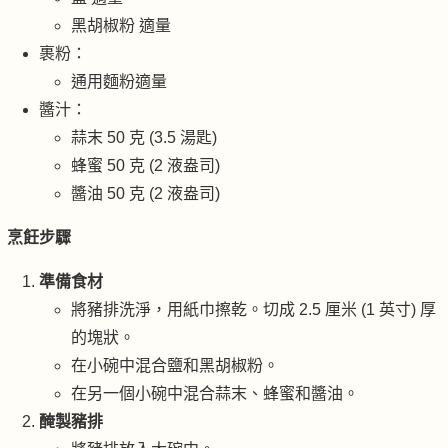
黑胡椒粉 適量
裹粉：
通用麵粉適量
醬汁：
蒜末 50 克 (3.5 湯匙)
蜂蜜 50 克 (2 液盎司)
醬油 50 克 (2 液盎司)
烹飪步驟
準備食材
將豬排洗淨，用紙巾擦乾。切成 2.5 厘米 (1 英寸) 厚
的塊狀。
在小碗中混合鹽和黑胡椒粉。
在另一個小碗中混合蒜末、蜂蜜和醬油。
醃製豬排