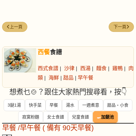
上一篇文章: 鹹牛肉薯蓉餅
下一篇文章: 香
上一頁
下一頁
西餐
食譜
西式食譜
|
沙律
|
西湯
|
麵食
|
雞鴨
|
肉
類
|
海鮮
|
甜品
|
早午餐
想煮乜🍲？跟住大家熱門搜尋看，按👇
3餸1湯
快手菜
早餐
湯水
一週煮意
甜品・小食
寂寞粉麵
女士食譜
兒童食譜
🍳
加餸池
早餐 /早午餐 ( 備有 90天早餐)