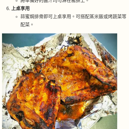
將準備好的醬汁均勻淋在豬排上。
上桌享用
蒜蜜焗排骨即可上桌享用。可搭配蒸米飯或烤蔬菜等
配菜。