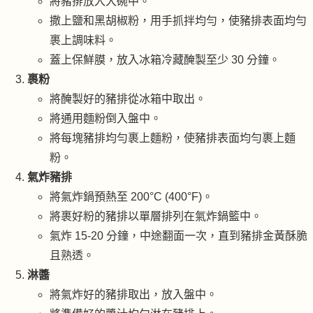
將豬排放入大碗中。
撒上鹽和黑胡椒粉，用手抓拌均勻，使豬排表面均勻
裹上調味料。
蓋上保鮮膜，放入冰箱冷藏醃製至少 30 分鐘。
裹粉
將醃製好的豬排從冰箱中取出。
將通用麵粉倒入盤中。
將每塊豬排均勻裹上麵粉，使豬排表面均勻裹上麵
粉。
氣炸豬排
將氣炸鍋預熱至 200°C (400°F)。
將裹好粉的豬排以單層排列在氣炸鍋籃中。
氣炸 15-20 分鐘，中途翻面一次，直到豬排金黃酥脆
且熟透。
淋醬
將氣炸好的豬排取出，放入盤中。