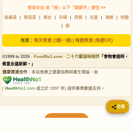
搜尋全站 或「按」以下「關鍵字」捷徑
>>
滋補湯
|
簡易菜
|
婦女
|
孕婦
|
西餐
|
兒童
|
海鮮
|
粉麵
|
飯
推薦：
每天煮意 (3餸一湯)
|
每週煮意 (每週5天)
©1999 to 2026 ·
FoodNo1
.com · 二十六載滋味相伴
「食物會過時，
煮意永遠新鮮。」
健康資源合作
：本站食療之健康指標與養生理論，由
(
Health
No1.com
成立於 1997 年) 提供專業數據支持。
📤 分享
分享
載入更多食譜