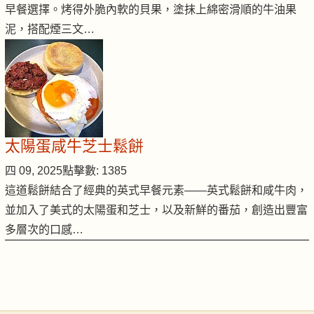
早餐選擇。烤得外脆內軟的貝果，塗抹上綿密滑順的牛油果
泥，搭配煙三文…
太陽蛋咸牛芝士鬆餅
四 09, 2025
點擊數: 1385
這道鬆餅結合了經典的英式早餐元素——英式鬆餅和咸牛肉，
並加入了美式的太陽蛋和芝士，以及新鮮的番茄，創造出豐富
多層次的口感…