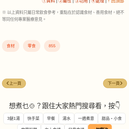
①資料
|
②屬性
|
③功用
|
④處理
|
↑ 回頂部
※ 以上資料只屬日常飲食參考，重點在於認識食材、善用食材，絕不
等同任何專業醫療意見。
食材
零食
855
上一篇文章: 蒜油 (Garlic oil)
下一篇文章: 娃
上一頁
下一頁
想煮乜🍲？跟住大家熱門搜尋看，按👇
3餸1湯
快手菜
早餐
湯水
一週煮意
甜品・小食