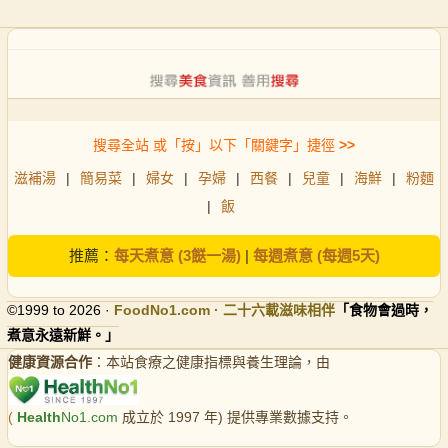
搜尋全站 或「按」以下「關鍵字」捷徑
>>
滋補湯
|
簡易菜
|
婦女
|
孕婦
|
西餐
|
兒童
|
海鮮
|
粉麵
|
飯
推薦：
每天煮意 (3餸一湯)
|
每週煮意 (每週5天)
©1999 to 2026 ·
FoodNo1
.com · 二十六載滋味相伴
「食物會過時，
煮意永遠新鮮。」
健康資源合作
：本站食療之健康指標與養生理論，由
(
Health
No1.com
成立於 1997 年) 提供專業數據支持。