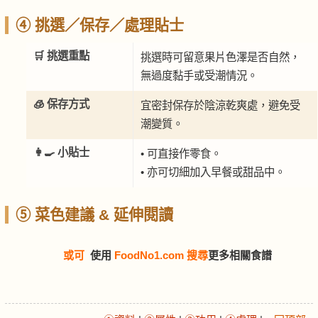
④ 挑選／保存／處理貼士
🛒 挑選重點
挑選時可留意果片色澤是否自然，
無過度黏手或受潮情況。
🧊 保存方式
宜密封保存於陰涼乾爽處，避免受
潮變質。
👩‍🍳 小貼士
• 可直接作零食。
• 亦可切細加入早餐或甜品中。
⑤ 菜色建議 & 延伸閱讀
或可
使用
FoodNo1.com 搜尋
更多相關食譜