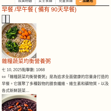
寂寞粉麵
女士食譜
兒童食譜
🍳
加餸池
早餐 /早午餐 ( 備有 90天早餐)
雜糧蔬菜均衡營養粥
七 10, 2025
點擊數: 1068
📜「雜糧蔬菜均衡營養粥」是為追求全面健康的您量身打造的
早餐。它匯聚了多種穀物的膳食纖維、維生素和礦物質，以及
各式新鮮蔬菜…