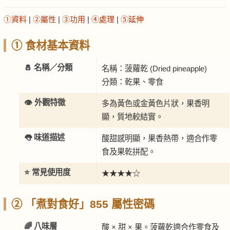
①資料
|
②屬性
|
③功用
|
④處理
|
⑤延伸
① 食材基本資料
🧂 名稱／分類
名稱：菠蘿乾 (Dried pineapple)
分類：乾果、零食
👁️ 外觀特徵
多為黃色或金黃色片狀，果香明
顯，質地較結實。
👅 味道描述
酸甜感明顯，果香熱帶，適合作零
食及果乾拼配。
⭐ 常見使用度
★★★★☆
② 「煮對食好」855 屬性密碼
🌈 八味層
酸 × 甜 × 果。菠蘿乾適合作零食及