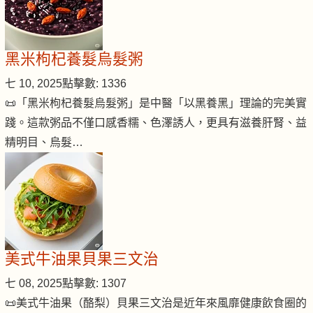
黑米枸杞養髮烏髮粥
七 10, 2025
點擊數: 1336
📜「黑米枸杞養髮烏髮粥」是中醫「以黑養黑」理論的完美實
踐。這款粥品不僅口感香糯、色澤誘人，更具有滋養肝腎、益
精明目、烏髮…
美式牛油果貝果三文治
七 08, 2025
點擊數: 1307
📜美式牛油果（酪梨）貝果三文治是近年來風靡健康飲食圈的