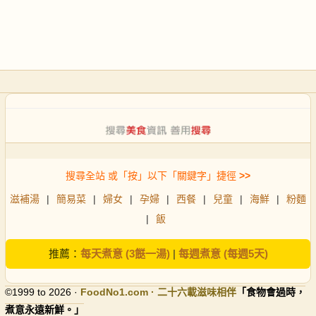
搜尋全站 或「按」以下「關鍵字」捷徑
>>
滋補湯
|
簡易菜
|
婦女
|
孕婦
|
西餐
|
兒童
|
海鮮
|
粉麵
|
飯
推薦：
每天煮意 (3餸一湯)
|
每週煮意 (每週5天)
©1999 to 2026 ·
FoodNo1
.com · 二十六載滋味相伴
「食物會過時，
煮意永遠新鮮。」