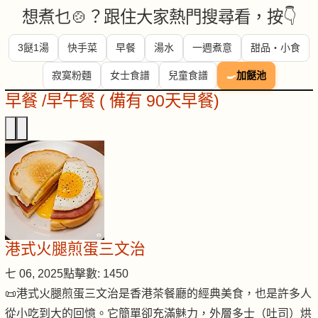
想煮乜🍲？跟住大家熱門搜尋看，按👇
3餸1湯
快手菜
早餐
湯水
一週煮意
甜品・小食
寂寞粉麵
女士食譜
兒童食譜
🍳
加餸池
早餐 /早午餐 ( 備有 90天早餐)
港式火腿煎蛋三文治
七 06, 2025
點擊數: 1450
📜港式火腿煎蛋三文治是香港茶餐廳的經典美食，也是許多人
從小吃到大的回憶。它簡單卻充滿魅力，外層多士（吐司）烘