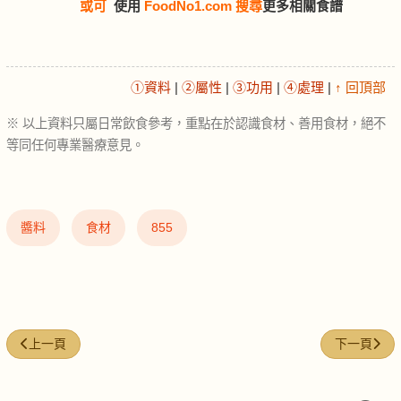
或可
使用
FoodNo1.com 搜尋
更多相關食譜
①資料
|
②屬性
|
③功用
|
④處理
|
↑ 回頂部
※ 以上資料只屬日常飲食參考，重點在於認識食材、善用食材，絕不
等同任何專業醫療意見。
醬料
食材
855
上一篇文章: 薯粉 (Potato starch noodles)
下一篇文章: 牛
上一頁
下一頁