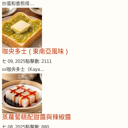
炒蛋和香煎得…
咖央多士 ( 東南亞風味 )
七 09, 2025
點擊數: 2111
📜咖央多士（Kaya…
蒸蘿蔔糕配甜醬與辣椒醬
七 08, 2025
點擊數: 880