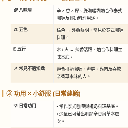
🌈 八味層
辛 × 香 × 厚。綠咖喱糊適合作泰式
咖喱及椰奶料理用途。
🎨 五色
綠色 → 外觀鮮明，常見於泰式咖喱
料理。
🀄 五行
木 / 火 → 辣香活躍，適合作料理主
味基底。
📌 常見不適知識
適合椰奶咖喱、海鮮、雞肉及喜歡
辛香草本味的人。
③ 功用 × 小舒服 (日常建議)
💡 日常功用
• 常作泰式咖喱與椰奶料理基底。
• 少量已可帶出明顯辛香與草本層
次。