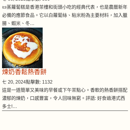
📜蒸蘿蔔糕是香港茶樓和街頭小吃的經典代表，也是農曆新年
必備的應節食品。它以白蘿蔔絲、粘米粉為主要材料，加入臘
腸、蝦米、冬…
煉奶香鬆熱香餅
七 20, 2024
點擊數: 1132
這是一道簡單又美味的早餐或下午茶點心。香軟的熱香餅搭配
濃郁的煉奶，口感豐富，令人回味無窮。評語: 好食過港式西
多士!…