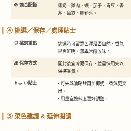
🍲 適合配搭
椰奶、雞肉、蝦、茄子、青豆、香
茅、魚露、羅勒葉。
④ 挑選／保存／處理貼士
🛒 挑選重點
挑選時可留意色澤是否自然、香氣
是否鮮明，無異常酸敗味。
🧊 保存方式
開封後宜冷藏保存，並盡快用完以
保持香氣。
👩‍🍳 小貼士
• 可先與油略炒再加椰奶，香氣更突
出。
• 用量宜按辣度喜好調整。
⑤ 菜色建議 & 延伸閱讀