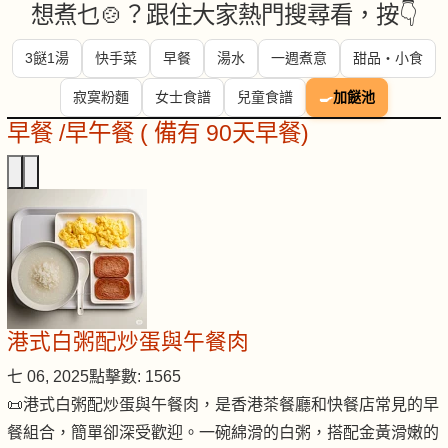
想煮乜🍲？跟住大家熱門搜尋看，按👇
3餸1湯
快手菜
早餐
湯水
一週煮意
甜品・小食
寂寞粉麵
女士食譜
兒童食譜
🍳
加餸池
早餐 /早午餐 ( 備有 90天早餐)
港式白粥配炒蛋與午餐肉
七 06, 2025
點擊數: 1565
📜港式白粥配炒蛋與午餐肉，是香港茶餐廳和快餐店常見的早
餐組合，簡單卻深受歡迎。一碗綿滑的白粥，搭配金黃滑嫩的