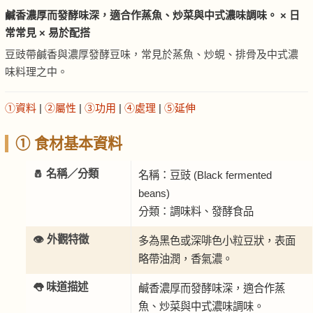
鹹香濃厚而發酵味深，適合作蒸魚、炒菜與中式濃味調味。 × 日
常常見 × 易於配搭
豆豉帶鹹香與濃厚發酵豆味，常見於蒸魚、炒蜆、排骨及中式濃
味料理之中。
①資料
|
②屬性
|
③功用
|
④處理
|
⑤延伸
① 食材基本資料
🧂 名稱／分類
名稱：豆豉 (Black fermented
beans)
分類：調味料、發酵食品
👁️ 外觀特徵
多為黑色或深啡色小粒豆狀，表面
略帶油潤，香氣濃。
👅 味道描述
鹹香濃厚而發酵味深，適合作蒸
魚、炒菜與中式濃味調味。