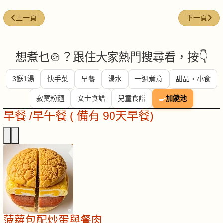
上一篇文章: 雪菜 (Preserved snow cabbage)
下一篇文章: 核
上一頁
下一頁
想煮乜🍲？跟住大家熱門搜尋看，按👇
3餸1湯
快手菜
早餐
湯水
一週煮意
甜品・小食
寂寞粉麵
女士食譜
兒童食譜
🍳
加餸池
早餐 /早午餐 ( 備有 90天早餐)
菠蘿包配炒蛋與餐肉