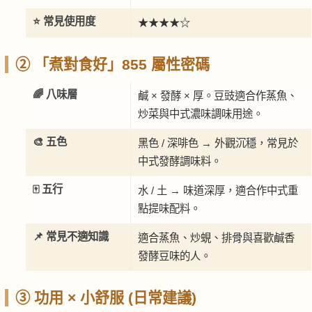
⭐ 常見使用度
★★★★☆
② 「煮對食好」855 屬性密碼
🌈 八味層
鹹 × 發酵 × 厚。豆豉適合作蒸魚、
炒菜與中式濃味調味用途。
🎨 五色
黑色 / 深啡色 → 外觀沉穩，常見於
中式發酵調味料。
🀄 五行
水 / 土 → 味道深厚，適合作中式重
點提味配料。
📌 常見不適知識
適合蒸魚、炒蜆、排骨與喜歡鹹香
發酵豆味的人。
③ 功用 × 小舒服 (日常建議)