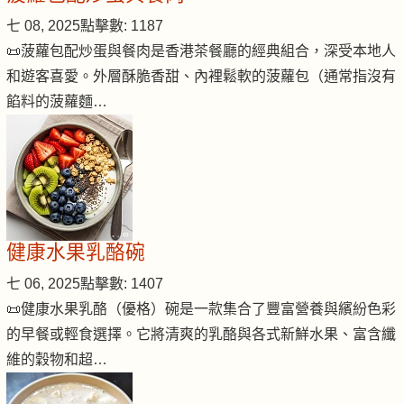
七 08, 2025
點擊數: 1187
📜菠蘿包配炒蛋與餐肉是香港茶餐廳的經典組合，深受本地人
和遊客喜愛。外層酥脆香甜、內裡鬆軟的菠蘿包（通常指沒有
餡料的菠蘿麵…
健康水果乳酪碗
七 06, 2025
點擊數: 1407
📜健康水果乳酪（優格）碗是一款集合了豐富營養與繽紛色彩
的早餐或輕食選擇。它將清爽的乳酪與各式新鮮水果、富含纖
維的穀物和超…