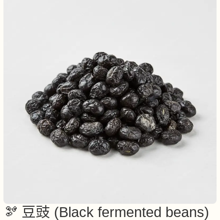
🫘 豆豉 (Black fermented beans)