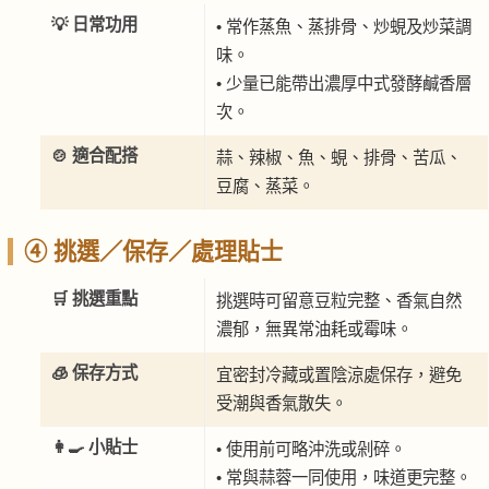
💡 日常功用
• 常作蒸魚、蒸排骨、炒蜆及炒菜調
味。
• 少量已能帶出濃厚中式發酵鹹香層
次。
🍲 適合配搭
蒜、辣椒、魚、蜆、排骨、苦瓜、
豆腐、蒸菜。
④ 挑選／保存／處理貼士
🛒 挑選重點
挑選時可留意豆粒完整、香氣自然
濃郁，無異常油耗或霉味。
🧊 保存方式
宜密封冷藏或置陰涼處保存，避免
受潮與香氣散失。
👩‍🍳 小貼士
• 使用前可略沖洗或剁碎。
• 常與蒜蓉一同使用，味道更完整。