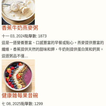
香蕉牛奶燕麥粥
十一 03, 2024
點擊數: 1873
這是一道營養豐富、口感豐富的早餐或點心。燕麥提供豐富的
纖維，香蕉提供天然的甜味和鉀，牛奶則提供蛋白質和鈣質。
這道粥品不僅…
健康雜莓果昔碗
七 08, 2025
點擊數: 1299