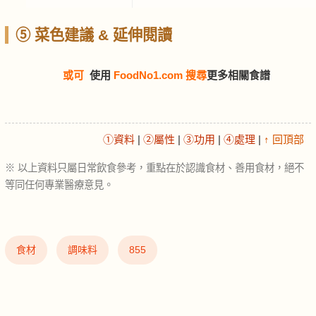
⑤ 菜色建議 & 延伸閱讀
或可
使用
FoodNo1.com 搜尋
更多相關食譜
①資料
|
②屬性
|
③功用
|
④處理
|
↑ 回頂部
※ 以上資料只屬日常飲食參考，重點在於認識食材、善用食材，絕不
等同任何專業醫療意見。
食材
調味料
855