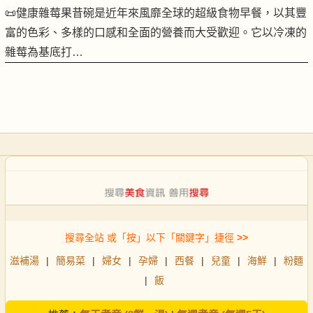
📜健康雜莓果昔碗是近年來風靡全球的超級食物早餐，以其豐
富的色彩、多樣的口感和全面的營養而大受歡迎。它以冷凍的
雜莓為基底打…
搜尋全站 或「按」以下「關鍵字」捷徑
>>
滋補湯
|
簡易菜
|
婦女
|
孕婦
|
西餐
|
兒童
|
海鮮
|
粉麵
|
飯