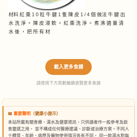
材料 紅 棗 1 0 粒 牛 腱 1 隻 陳 皮 1 / 4 個 做法 牛 腱 出
水 洗 淨 。 陳 皮 浸 軟 。 紅 棗 洗 淨 。 煮 沸 適 量 清
水 後 ， 把 所 有 材
載入更多食譜
請使用下方頁數繼續瀏覽更多食譜
📖
重要聲明
（健康小提示）
本站所載有關食療、湯水及健康資訊，只供讀者作一般參考及飲
食靈感之用， 並不構成任何醫療建議、診斷或治療方案。不同人
士體質、年齡、病歷及藥物使用情況各有不同， 同一款湯水對每