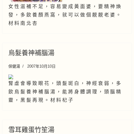
女 性 滋 補 不 足 ， 容 易 變 成 黃 面 婆 ， 要 精 神 煥
發 ， 多 飲 養 顏 燕 窩 ， 就 可 以 做 個 靚 靚 老 婆 。
材 料 南 北 杏
烏髮養神補腦湯
保健湯
2007年10月10日
腎 虛 會 導 致 眼 花 ， 頭 髮 斑 白 ， 神 經 衰 弱 ， 多
飲 烏 髮 養 神 補 腦 湯 ， 能 將 身 體 調 理 ， 頭 腦 精
靈 ， 黑 髮 再 現 。 材 料 杞 子
雪耳雞蛋竹笙湯