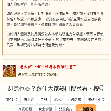
個人的影響亦可能有所差異。
如你現正接受治療、長期服藥、正值懷孕／哺乳期，或對某些食
材曾有敏感／不適反應， 建議在飲用任何補益湯水或更改飲食
前，先諮詢註冊醫生、營養師或相關專業人員意見。
由於個人體質及使用情況並非本網站所能完全掌握，若因自行使
用本網站內容而引致任何不適、 損害或損失，本網站及作者概不
負責，敬請見諒並請自行衡量及判斷。
" 湯水泉"
~400 款湯水食譜任選擇
往下拉出湯水食譜分類選擇
：
想煮乜🍲？跟住大家熱門搜尋看，按👇
3餸1湯
快手菜
早餐
湯水
一週煮意
甜品・小食
寂寞粉麵
女士食譜
兒童食譜
🍳
加餸池