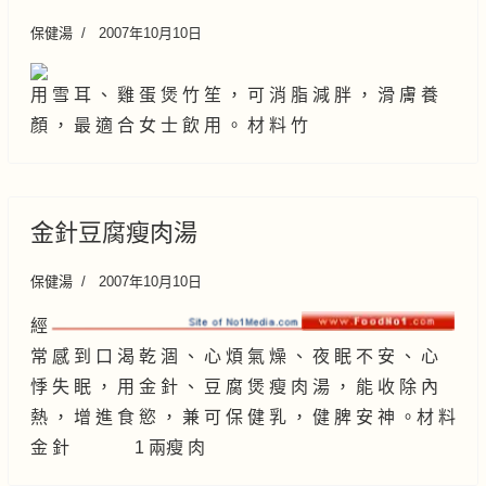
保健湯
2007年10月10日
用 雪 耳 、 雞 蛋 煲 竹 笙 ， 可 消 脂 減 胖 ， 滑 膚 養
顏 ， 最 適 合 女 士 飲 用 。 材 料 竹
金針豆腐瘦肉湯
保健湯
2007年10月10日
經
常 感 到 口 渴 乾 涸 、 心 煩 氣 燥 、 夜 眠 不 安 、 心
悸 失 眠 ， 用 金 針 、 豆 腐 煲 瘦 肉 湯 ， 能 收 除 內
熱 ， 增 進 食 慾 ， 兼 可 保 健 乳 ， 健 脾 安 神 。材 料
金 針 1 兩瘦 肉