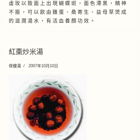
虛 玫 以 致 面 上 出 現 蝴 蝶 斑 ， 面 色 滯 黑 ， 精 神
不 振 ， 可 以 飲 由 雞 蛋 、 桑 寄 生 、 益 母 草 煲 成
的 滋 潤 湯 水 ， 有 活 血 養 顏 功 效 。
紅棗炒米湯
保健湯
2007年10月10日