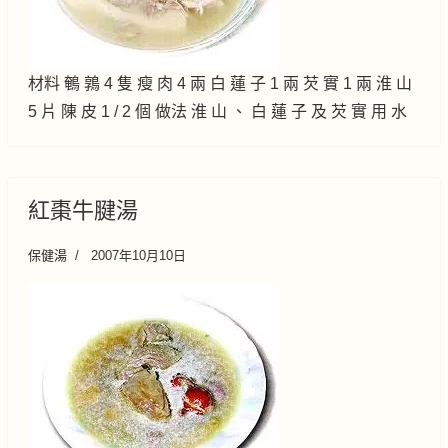
材料 鵪 鶉 4 隻 瘦 肉 4 兩 白 蓮 子 1 兩 芡 實 1 兩 淮 山
5 片 陳 皮 1 / 2 個 做法 淮 山 、 白 蓮 子 及 芡 實 用 水
紅棗牛腱湯
保健湯
2007年10月10日