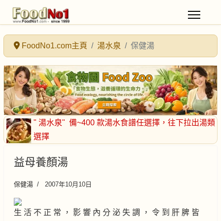
FoodNo1.com主頁
湯水泉
保健湯
" 湯水泉"
備~400 款湯水食譜任選擇
，往下拉出湯類
選擇
益母養顏湯
保健湯
2007年10月10日
生 活 不 正 常 ， 影 響 內 分 泌 失 調 ， 令 到 肝 脾 皆