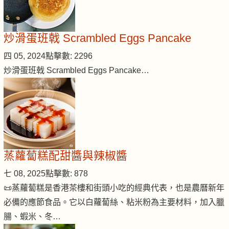
炒滑蛋班戟 Scrambled Eggs Pancake
四 05, 2024
點擊數: 2296
炒滑蛋班戟 Scrambled Eggs Pancake…
蒸蘿蔔糕配甜醬與辣椒醬
七 08, 2025
點擊數: 878
📜蒸蘿蔔糕是香港茶樓和街頭小吃的經典代表，也是農曆新年
必備的應節食品。它以白蘿蔔絲、粘米粉為主要材料，加入臘
腸、蝦米、冬…