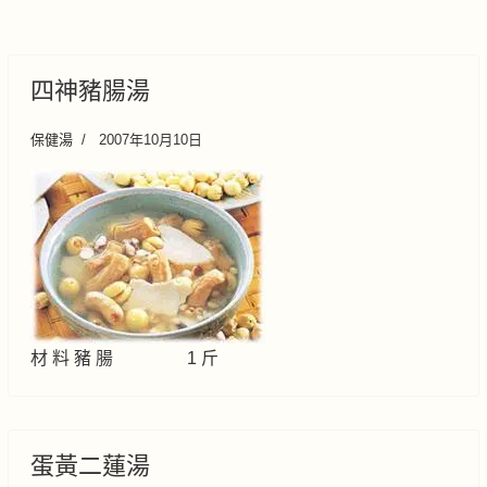
四神豬腸湯
保健湯
2007年10月10日
材 料 豬 腸 1 斤
蛋黃二蓮湯