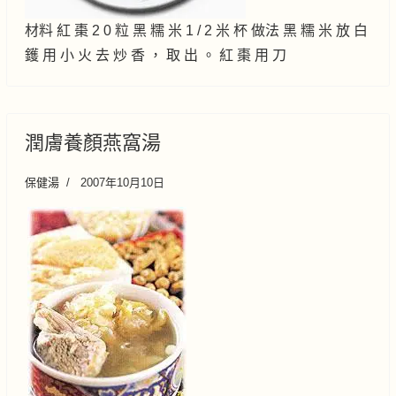
材料 紅 棗 2 0 粒 黑 糯 米 1 / 2 米 杯 做法 黑 糯 米 放 白
鑊 用 小 火 去 炒 香 ， 取 出 。 紅 棗 用 刀
潤膚養顏燕窩湯
保健湯
2007年10月10日