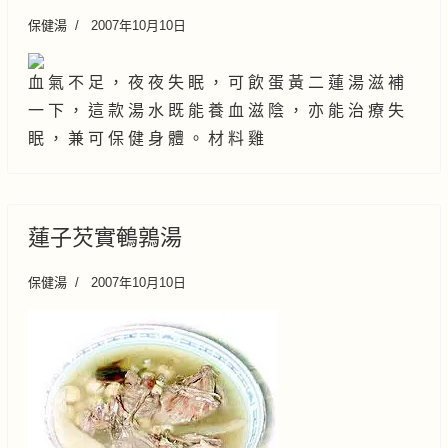
保健湯
2007年10月10日
血 氣 不 足 ， 夜 夜 失 眠 ， 可 飲 蛋 黃 二 蓮 湯 滋 補
一 下 ， 這 款 湯 水 既 能 養 血 滋 陰 ， 亦 能 治 療 失
眠 ， 兼 可 保 健 身 體 。 材 料 雞
蓮子芡實鵪鶉湯
保健湯
2007年10月10日