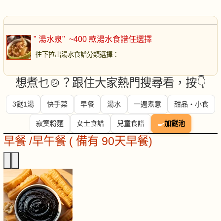
" 湯水泉"
~400 款湯水食譜任選擇
往下拉出湯水食譜分類選擇
：
想煮乜🍲？跟住大家熱門搜尋看，按👇
3餸1湯
快手菜
早餐
湯水
一週煮意
甜品・小食
寂寞粉麵
女士食譜
兒童食譜
🍳
加餸池
早餐 /早午餐 ( 備有 90天早餐)