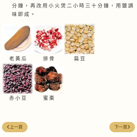
分 鐘 ， 再 改 用 小 火 煲 二 小 時 三 十 分 鐘 ， 用 鹽 調
味 即 成 。
老 黃 瓜
排 骨
扁 豆
赤 小 豆
蜜 棗
上一篇文章: 白菜雞骨湯
下一篇文章
上一頁
下一頁