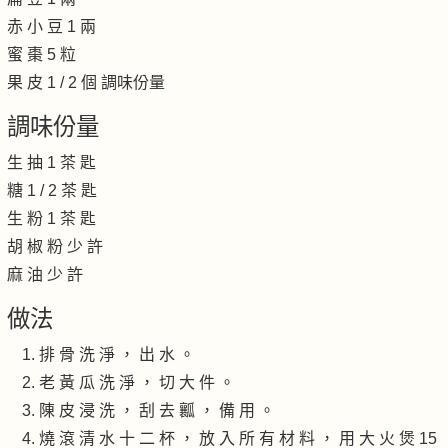
赤 小 豆 1 兩
蜜 棗 5 粒
果 皮 1 / 2 個 調味份量
調味份量
生 抽 1 茶 匙
糖 1 / 2 茶 匙
生 粉 1 茶 匙
胡 椒 粉 少 許
麻 油 少 許
做法
排 骨 洗 淨 ， 出 水 。
老 黃 瓜 洗 淨 ， 切 大 件 。
陳 皮 浸 洗 ， 刮 去 瓤 ， 備 用 。
燒 滾 清 水 十 二 杯 ， 放 入 所 有 材 料 ， 用 大 火 煲 15