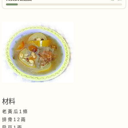
材料
老 黃 瓜 1 條
排 骨 1 2 兩
扁 豆 1 兩