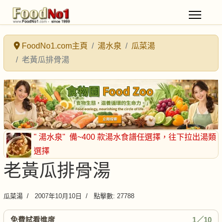
FoodNo1.com主頁
湯水泉
瓜菜湯
老黃瓜排骨湯
" 湯水泉"
備~400 款湯水食譜任選擇
，往下拉出湯類
選擇
老黃瓜排骨湯
瓜菜湯
2007年10月10日
點擊數: 27788
免費試看進度
1／10