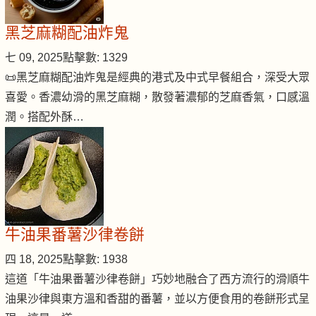
黑芝麻糊配油炸鬼
七 09, 2025
點擊數: 1329
📜黑芝麻糊配油炸鬼是經典的港式及中式早餐組合，深受大眾
喜愛。香濃幼滑的黑芝麻糊，散發著濃郁的芝麻香氣，口感溫
潤。搭配外酥…
牛油果番薯沙律卷餅
四 18, 2025
點擊數: 1938
這道「牛油果番薯沙律卷餅」巧妙地融合了西方流行的滑順牛
油果沙律與東方溫和香甜的番薯，並以方便食用的卷餅形式呈