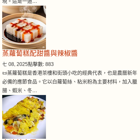
現。這是一道…
蒸蘿蔔糕配甜醬與辣椒醬
七 08, 2025
點擊數: 883
📜蒸蘿蔔糕是香港茶樓和街頭小吃的經典代表，也是農曆新年
必備的應節食品。它以白蘿蔔絲、粘米粉為主要材料，加入臘
腸、蝦米、冬…