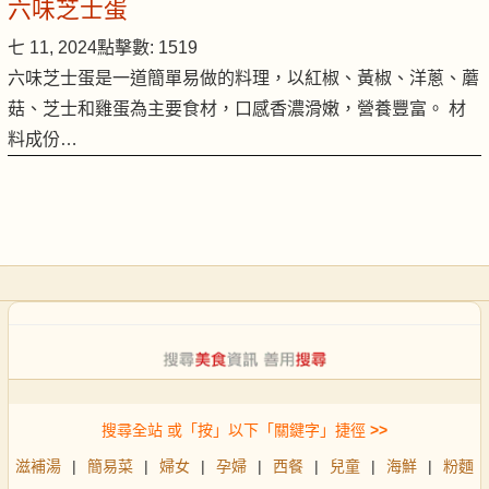
六味芝士蛋
七 11, 2024
點擊數: 1519
六味芝士蛋是一道簡單易做的料理，以紅椒、黃椒、洋蔥、蘑
菇、芝士和雞蛋為主要食材，口感香濃滑嫩，營養豐富。 材
料成份…
搜尋全站 或「按」以下「關鍵字」捷徑
>>
滋補湯
|
簡易菜
|
婦女
|
孕婦
|
西餐
|
兒童
|
海鮮
|
粉麵