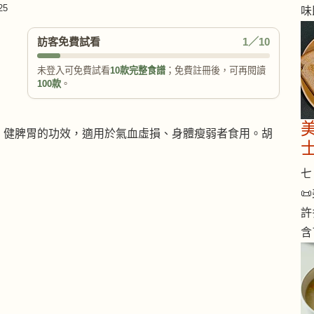
25
味
訪客免費試看
1／10
未登入可免費試看
10款完整食譜
；免費註冊後，可再閱讀
100款
。
、健脾胃的功效，適用於氣血虛損、身體瘦弱者食用。胡
七 

許
含