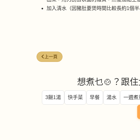
加入清水（因豬肚要煲時間比較長約1個
上一篇文章: 秘製香汁雞扒
上一頁
想煮乜🍲？跟住
3餸1湯
快手菜
早餐
湯水
一週煮