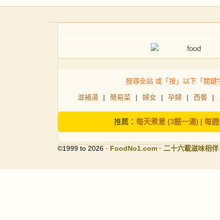
搜尋全站 或「按」以下「關鍵
滋補湯
|
簡易菜
|
婦女
|
孕婦
|
西餐
|
推薦：
每天煮意 (3餸一湯)
|
每週
©1999 to 2026 ·
FoodNo1
.com · 二十六載滋味相伴