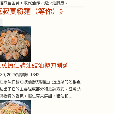
慢煎至金黃，取代油炸，減少油膩感。…
《寂寞粉麵（等你）》
雞
紅蔥蝦仁豬油豉油撈刀削麵
30, 2025
點擊數: 1342
紅蔥蝦仁豬油豉油撈刀削麵」這道菜的名稱直
點出了它的主要組成部分和烹調方式。紅蔥頭
供獨特的香氣，蝦仁帶來鮮甜，豬油和…