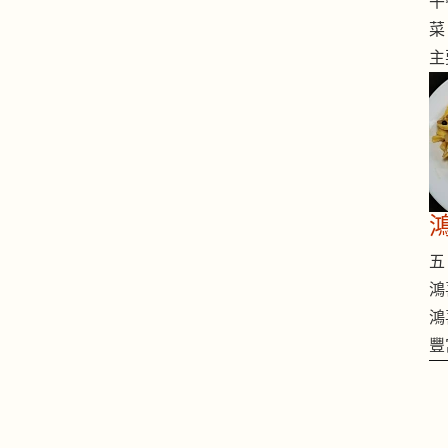
午
菜
主
五 
鴻
鴻
豐