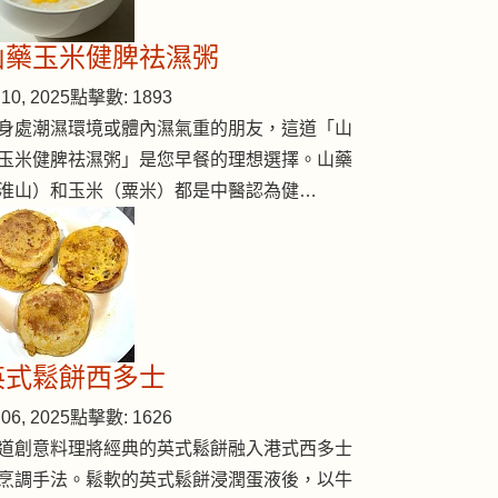
山藥玉米健脾祛濕粥
10, 2025
點擊數: 1893
身處潮濕環境或體內濕氣重的朋友，這道「山
玉米健脾祛濕粥」是您早餐的理想選擇。山藥
淮山）和玉米（粟米）都是中醫認為健…
英式鬆餅西多士
06, 2025
點擊數: 1626
道創意料理將經典的英式鬆餅融入港式西多士
烹調手法。鬆軟的英式鬆餅浸潤蛋液後，以牛