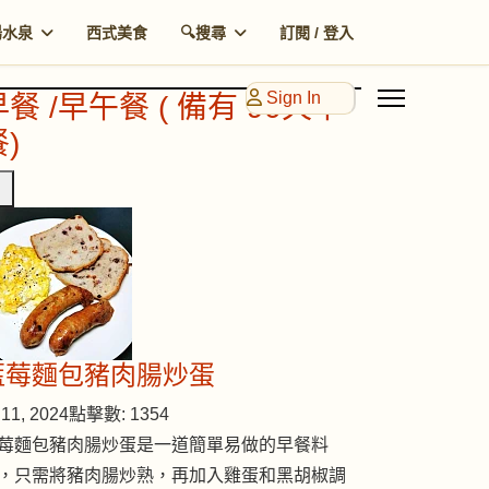
湯水泉
西式美食
🔍搜尋
訂閱 / 登入
Sign In
早餐 /早午餐 ( 備有 90天早
)
藍莓麵包豬肉腸炒蛋
11, 2024
點擊數: 1354
莓麵包豬肉腸炒蛋是一道簡單易做的早餐料
，只需將豬肉腸炒熟，再加入雞蛋和黑胡椒調