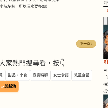
油
半小時左右，所以清水要多加）
下一篇文章: 麻油
下一頁
大家熱門搜尋看，按👇
五 
意
甜品・小食
寂寞粉麵
女士食譜
兒童食譜
「
接
🍳
加餸池
提