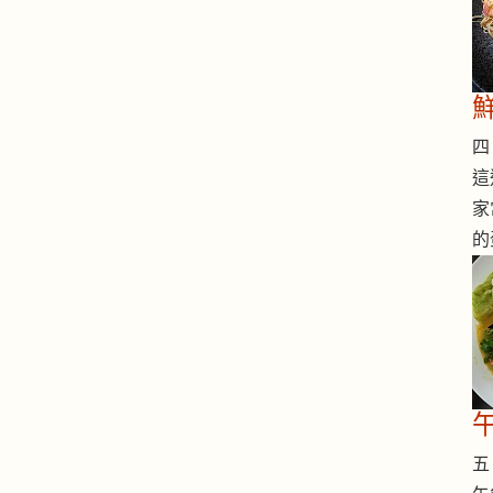
四 
這
家
的
五 