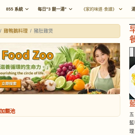
855 系統
每日"3 餸一湯"
《家的味道·食譜》
雞鴨鵝料理
豬肚雞煲
餐
加餸池
五 
藍
理