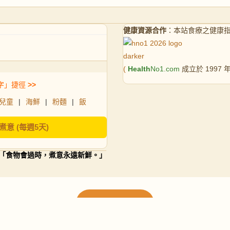
健康資源合作
：本站食療之健康
(
Health
No1.com
成立於 1997
字」捷徑
>>
兒童
|
海鮮
|
粉麵
|
飯
煮意 (每週5天)
「食物會過時，煮意永遠新鮮。」
載入更多食譜
請使用下方頁數繼續瀏覽更多食譜