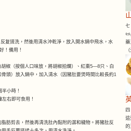
七 

，反复搓洗，然後用清水沖乾淨，放入開水鍋中飛水，水
藥
好！備用！
（
白胡椒（按個人口味放，將胡椒拍爛）、紅棗5—8只、白
和骨頭）放入鍋中，加入清水（因豬肚要煲時間比較長約1
個半小時！
鐘左右即可食用！
四 
這
的脂肪剪去，然後再清洗肚內黏附的潺和穢物。將豬肚反
的
油用手反覆搓揉十多次，用清水洗淨。