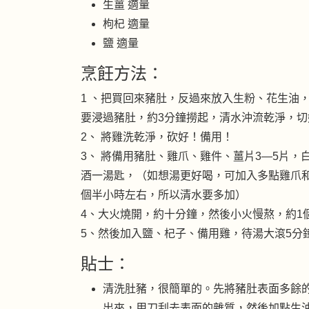
生薑 適量
枸杞 適量
鹽 適量
烹飪方法：
1 、把買回來豬肚，反過來放入生粉、花生油
要浸過豬肚，約3分鐘撈起，清水沖流乾淨，切
2、 將雞洗乾淨，砍好！備用！
3、 將備用豬肚、雞爪、雞件、薑片3—5片，
酒一湯匙，（如想湯更好喝，可加入多點雞爪
個半小時左右，所以清水要多加）
4、
大火燒開，約十分鐘，然後小火慢熬，約1
5、然後加入鹽、杞子、備用雞，待湯大滾5分
貼士：
清洗肚豬，很簡單的。先將豬肚表面多餘
出來，用刀刮去表面的雜質，然後加點生