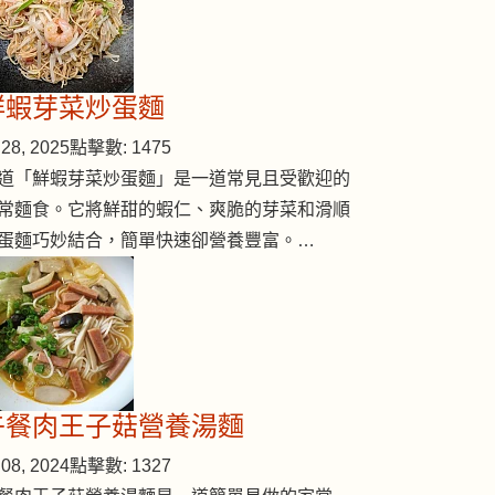
鮮蝦芽菜炒蛋麵
28, 2025
點擊數: 1475
道「鮮蝦芽菜炒蛋麵」是一道常見且受歡迎的
常麵食。它將鮮甜的蝦仁、爽脆的芽菜和滑順
蛋麵巧妙結合，簡單快速卻營養豐富。…
午餐肉王子菇營養湯麵
08, 2024
點擊數: 1327