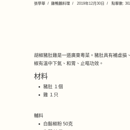
張學華
雞鴨鵝料理
2019年12月30日
點擊數: 30
胡椒豬肚雞是一道廣東粵菜。豬肚具有補虛損
椒有溫中下氣、和胃、止嘔功效。
材
料
豬肚 １個
雞 １只
輔料
白鬍椒粉 50克