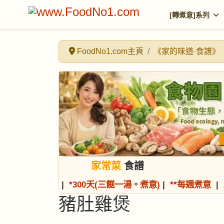
[轉煮意]系列
FoodNo1.com主頁
《家的味道·食譜》
家常菜
食譜
|
*
300天(三餸一湯。煮意)
|
*
*
每週煮意
|
豬肚雞煲