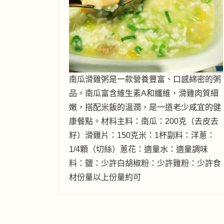
南瓜滑雞粥是一款營養豐富、口感綿密的粥
品。南瓜富含維生素A和纖維，滑雞肉質細
嫩，搭配米飯的溫潤，是一道老少咸宜的健
康餐點。材料主料：南瓜：200克（去皮去
籽）滑雞片：150克米：1杯副料：洋蔥：
1/4顆（切絲）蔥花：適量水：適量調味
料：鹽：少許白胡椒粉：少許雞粉：少許食
材份量以上份量約可