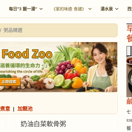
每日"3 餸一湯"
《家的味道·食譜》
湯水泉
西
粥品精選
餐
煮意
|
加餸池
七 

奶油白菜軟骨粥
餐