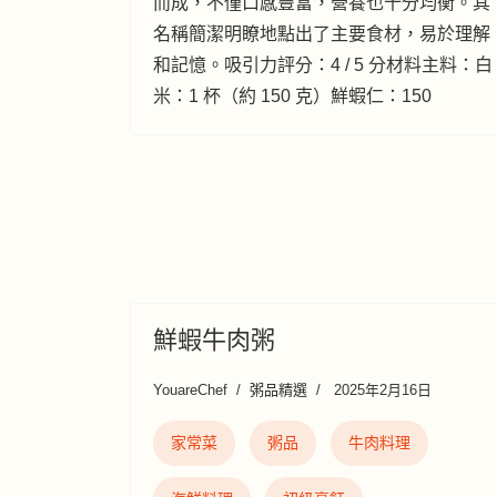
而成，不僅口感豐富，營養也十分均衡。其
名稱簡潔明瞭地點出了主要食材，易於理解
和記憶。吸引力評分：4 / 5 分材料主料：白
米：1 杯（約 150 克）鮮蝦仁：150
鮮蝦牛肉粥
YouareChef
粥品精選
2025年2月16日
家常菜
粥品
牛肉料理