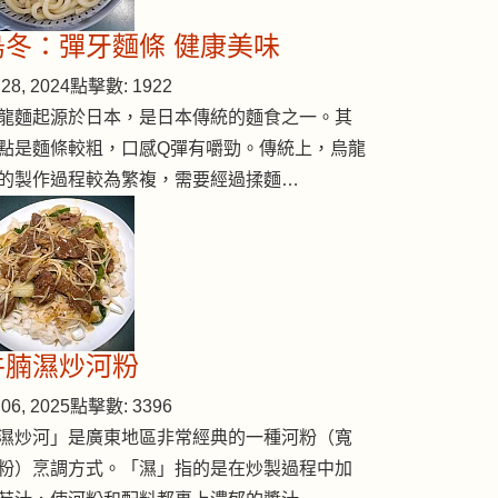
烏冬：彈牙麵條 健康美味
28, 2024
點擊數: 1922
龍麵起源於日本，是日本傳統的麵食之一。其
點是麵條較粗，口感Q彈有嚼勁。傳統上，烏龍
的製作過程較為繁複，需要經過揉麵…
牛腩濕炒河粉
06, 2025
點擊數: 3396
濕炒河」是廣東地區非常經典的一種河粉（寬
粉）烹調方式。「濕」指的是在炒製過程中加