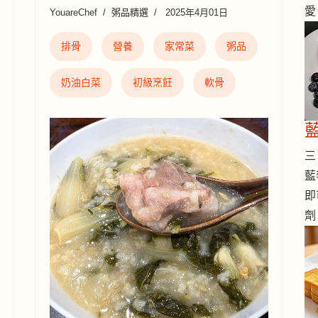
愛
YouareChef
粥品精選
2025年4月01日
排骨
營養
家常菜
粥品
奶油白菜
初級烹飪
軟骨
三 
藍
即
劑