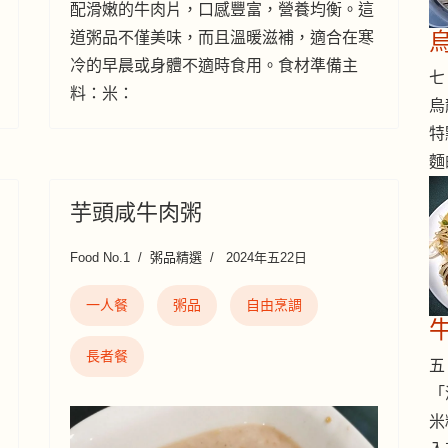
配滑嫩的牛肉片，口感豐富，營養均衡。這
道粥品不僅美味，而且溫暖滋補，適合在寒
冷的早晨或身體不適時食用。食材準備主
七 
料：米：
烏
特
麵
芋頭咸牛肉粥
Food No.1
粥品精選
2024年五22日
一人餐
粥品
自由烹調
長者餐
五 
「
米