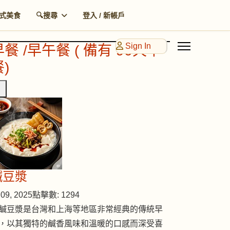
式美食
🔍搜尋
登入 / 新帳戶
Sign In
早餐 /早午餐 ( 備有 90天早
)
鹹豆漿
09, 2025
點擊數: 1294
鹹豆漿是台灣和上海等地區非常經典的傳統早
，以其獨特的鹹香風味和溫暖的口感而深受喜