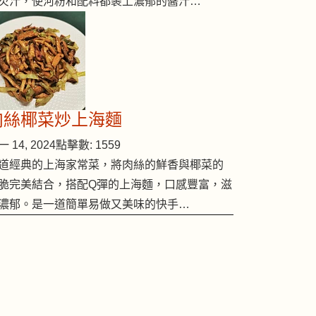
芡汁，使河粉和配料都裹上濃郁的醬汁…
肉絲椰菜炒上海麵
 14, 2024
點擊數: 1559
道經典的上海家常菜，將肉絲的鮮香與椰菜的
脆完美結合，搭配Q彈的上海麵，口感豐富，滋
濃郁。是一道簡單易做又美味的快手…