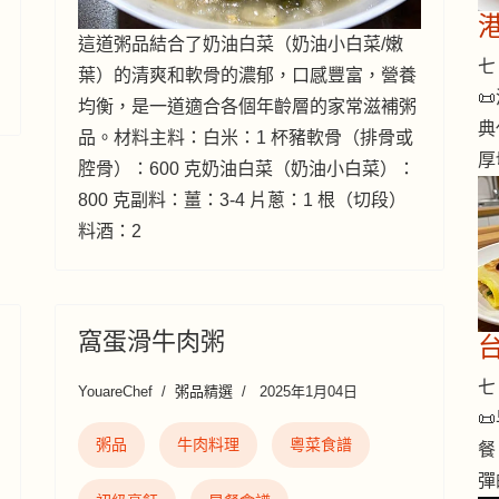
這道粥品結合了奶油白菜（奶油小白菜/嫩
七 
葉）的清爽和軟骨的濃郁，口感豐富，營養

均衡，是一道適合各個年齡層的家常滋補粥
典
品。材料主料：白米：1 杯豬軟骨（排骨或
厚
腔骨）：600 克奶油白菜（奶油小白菜）：
800 克副料：薑：3-4 片蔥：1 根（切段）
料酒：2
窩蛋滑牛肉粥
七 
YouareChef
粥品精選
2025年1月04日

粥品
牛肉料理
粵菜食譜
餐
彈