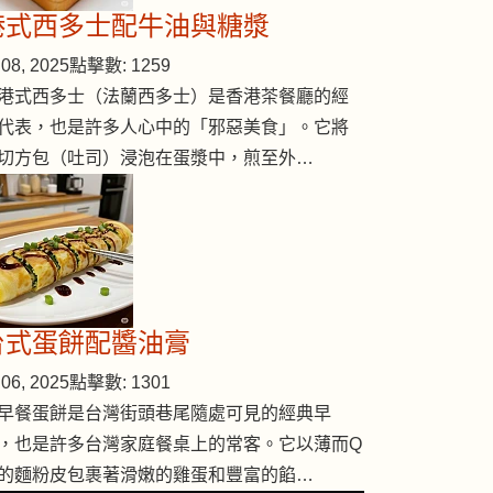
港式西多士配牛油與糖漿
08, 2025
點擊數: 1259
港式西多士（法蘭西多士）是香港茶餐廳的經
代表，也是許多人心中的「邪惡美食」。它將
切方包（吐司）浸泡在蛋漿中，煎至外…
台式蛋餅配醬油膏
06, 2025
點擊數: 1301
早餐蛋餅是台灣街頭巷尾隨處可見的經典早
，也是許多台灣家庭餐桌上的常客。它以薄而Q
的麵粉皮包裹著滑嫩的雞蛋和豐富的餡…