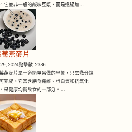
。它並非一般的鹹味豆漿，而是透過加…
藍莓燕麥片
29, 2024
點擊數: 2386
莓燕麥片是一道簡單易做的早餐，只需幾分鐘
可完成。它富含膳食纖維、蛋白質和抗氧化
，是健康均衡飲食的一部分。…