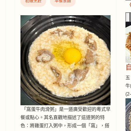
初級烹飪
早餐食譜
五 
牛
(
「窩蛋牛肉滑粥」是一道廣受歡迎的粵式早
餐或點心。其名直觀地描述了這道粥的特
色：將雞蛋打入粥中，形成一個「窩」，搭