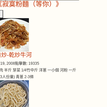
《寂寞粉麵（等你）》
自炒-乾炒牛河
19, 2008
點擊數: 19335
肉 半斤 芽菜 1/4竹中斤 洋蔥 一小個 河粉 一斤
2-3人份量) 青蔥 2-3條