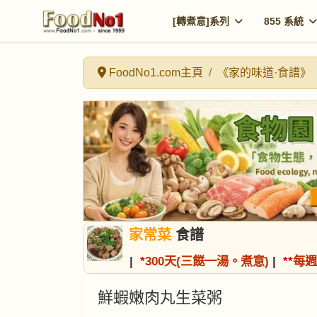
[轉煮意]系列
855 系統
FoodNo1.com主頁
《家的味道·食譜》
家常菜
食譜
|
*
300天(三餸一湯。煮意)
|
*
*
每週
鮮蝦嫩肉丸生菜粥