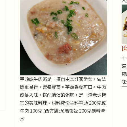
入
十一
這
爽
芋頭咸牛肉粥是一道自由烹飪家常菜，做法
味
簡單易行，營養豐富。芋頭香糯可口，牛肉
咸鮮入味，搭配清淡的粥底，是一道老少皆
宜的美味料理。材料成份主料芋頭 200克咸
牛肉 100克 (西方罐頭)隔夜飯 200克副料清
水