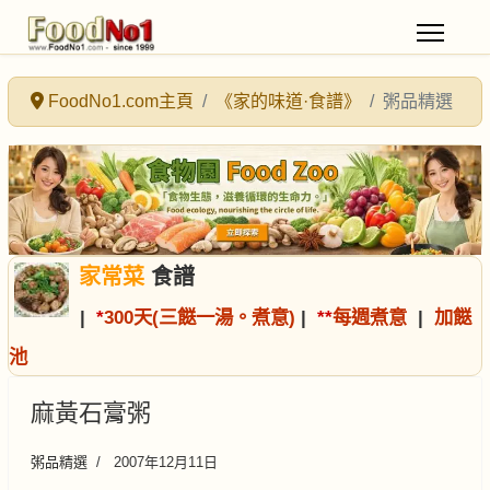
FoodNo1.com主頁
《家的味道·食譜》
粥品精選
家常菜
食譜
|
*
300天(三餸一湯。煮意)
|
*
*
每週煮意
|
加餸
池
麻黃石膏粥
粥品精選
2007年12月11日