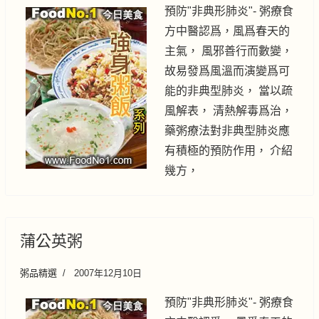
預防"非典形肺炎"- 粥療食
方中醫認爲，風爲春天的
主氣， 風邪善行而數變，
故易發爲風溫而演變爲可
能的非典型肺炎， 當以疏
風解表， 清熱解毒爲治，
藥粥療法對非典型肺炎應
有積極的預防作用， 介紹
幾方，
蒲公英粥
粥品精選
2007年12月10日
預防"非典形肺炎"- 粥療食