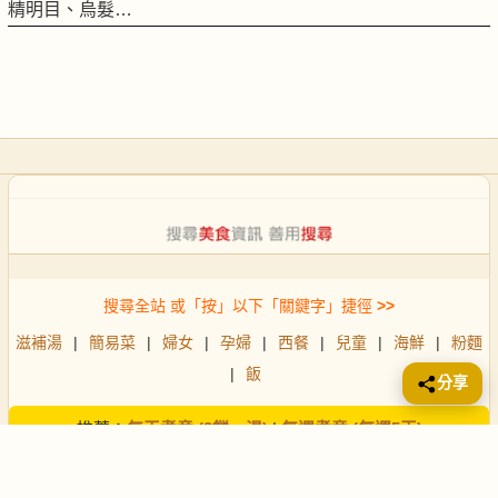
精明目、烏髮…
搜尋全站 或「按」以下「關鍵字」捷徑
>>
滋補湯
|
簡易菜
|
婦女
|
孕婦
|
西餐
|
兒童
|
海鮮
|
粉麵
|
飯
分享
推薦：
每天煮意 (3餸一湯)
|
每週煮意 (每週5天)
©1999 to 2026 ·
FoodNo1
.com · 二十六載滋味相伴
「食物會過時，