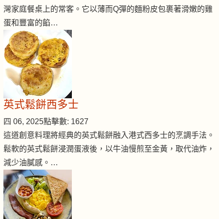
灣家庭餐桌上的常客。它以薄而Q彈的麵粉皮包裹著滑嫩的雞
蛋和豐富的餡…
英式鬆餅西多士
四 06, 2025
點擊數: 1627
這道創意料理將經典的英式鬆餅融入港式西多士的烹調手法。
鬆軟的英式鬆餅浸潤蛋液後，以牛油慢煎至金黃，取代油炸，
減少油膩感。…