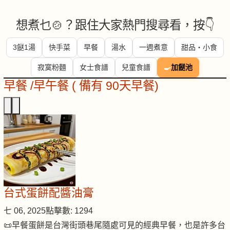
想煮乜🍲？跟住大家熱門搜尋看，按👇
3餸1湯
快手菜
早餐
湯水
一週煮意
甜品・小食
寂寞粉麵
女士食譜
兒童食譜
🍳
加餸池
早餐 /早午餐 ( 備有 90天早餐)
台式蛋餅配醬油膏
七 06, 2025
點擊數: 1294
📜早餐蛋餅是台灣街頭巷尾隨處可見的經典早餐，也是許多台