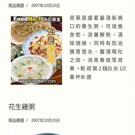
粥品精選
2007年10月10日
荷 葉 是 盛 夏 最 清 新 爽
口 的 養 生 粥 ， 可 增 進
食 慾 ， 消 暑 解 熱 ， 清
除 煩 燥 ， 同 時 有 防 治
腸 胃 發 炎 、 腹 瀉 嘔 吐
之 效 ， 消 青 春 痘 等 效
果 。乾 荷 葉 2 錢白 米 1/2
量 杯水 適
花生雞粥
粥品精選
2007年10月10日