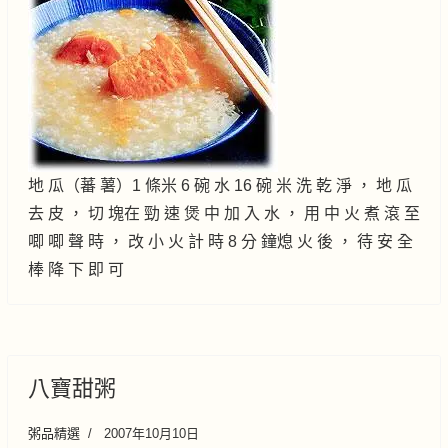
地 瓜（蕃 薯）1 條米 6 碗 水 16 碗 米 洗 乾 淨 ， 地 瓜
去 皮 ， 切 塊在 勁 速 煲 中 加 入 水 ， 用 中 火 煮 滾 至
唧 唧 聲 時 ， 改 小 火 計 時 8 分 鐘熄 火 後 ， 待 安 全
棒 降 下 即 可
八寶甜粥
粥品精選
2007年10月10日