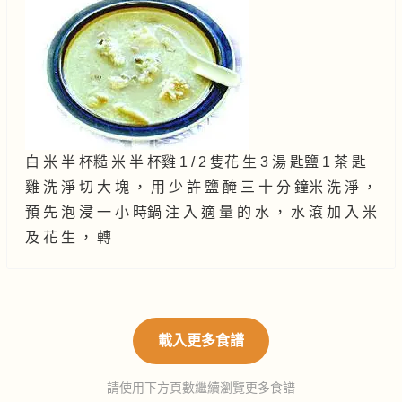
白 米 半 杯糙 米 半 杯雞 1 / 2 隻花 生 3 湯 匙鹽 1 茶 匙
雞 洗 淨 切 大 塊 ， 用 少 許 鹽 醃 三 十 分 鐘米 洗 淨 ，
預 先 泡 浸 一 小 時鍋 注 入 適 量 的 水 ， 水 滾 加 入 米
及 花 生 ， 轉
載入更多食譜
請使用下方頁數繼續瀏覽更多食譜