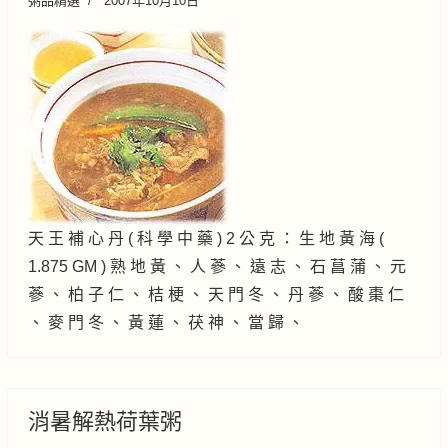
粥品精選
2007年10月10日
天 王 補 心 丹 ( 科 學 中 藥 ) 2 公 克 ： 生 地 黃 海 (
1.875 GM ) 熟 地 黃 、 人 蔘 、 遠 志 、 石 菖 蒲 、 元
蔘 、 柏 子 仁 、 桔 梗 、 天 門 冬 、 丹 蔘 、 酸 棗 仁
、 麥 門 冬 、 黃 蓮 、 茯 神 、 當 歸 、
消暑解熱荷葉粥