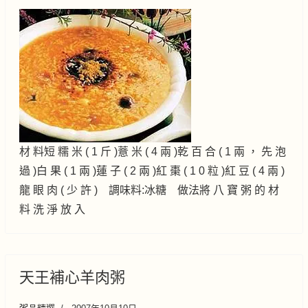
材 料短 糯 米 ( 1 斤 )薏 米 ( 4 兩 )乾 百 合 ( 1 兩 ， 先 泡
過 )白 果 ( 1 兩 )蓮 子 ( 2 兩 )紅 棗 ( 1 0 粒 )紅 豆 ( 4 兩 )
龍 眼 肉 ( 少 許 ) 調味料:冰糖 做法將 八 寶 粥 的 材
料 洗 淨 放 入
天王補心羊肉粥