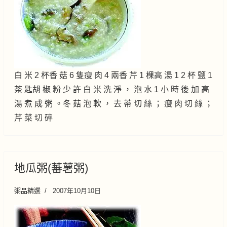
白 米 2 杯香 菇 6 隻瘦 肉 4 兩香 芹 1 棵高 湯 1 2 杯 鹽 1
茶 匙胡 椒 粉 少 許 白 米 洗 淨 ， 泡 水 1 小 時 後 加 高
湯 煮 成 粥 。冬 菇 泡 軟 ， 去 蒂 切 絲 ； 瘦 肉 切 絲 ；
芹 菜 切 碎
地瓜粥(蕃薯粥)
粥品精選
2007年10月10日