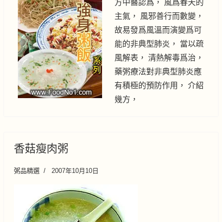
方中醫認爲， 風爲春天的
主氣， 風邪善行而數變，
故易發爲風溫而演變爲可
能的非典型肺炎， 當以疏
風解表， 清熱解毒爲治，
藥粥療法對非典型肺炎應
有積極的預防作用， 介紹
幾方，
香菇瘦肉粥
粥品精選
2007年10月10日