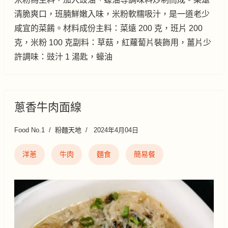
清脆爽口，班腩鮮嫩入味，米粉軟糯吸汁，是一道老少
咸宜的菜餚。材料成份主料：菜遠 200 克，班片 200
克，米粉 100 克副料：草菇，紅蘿蔔片裝飾用，薑片少
許調味：豉汁 1 湯匙，蠔油
蔥香牛肉面線
Food No.1
粉麵天地
2024年4月04日
洋蔥
牛肉
麵食
簡易餐