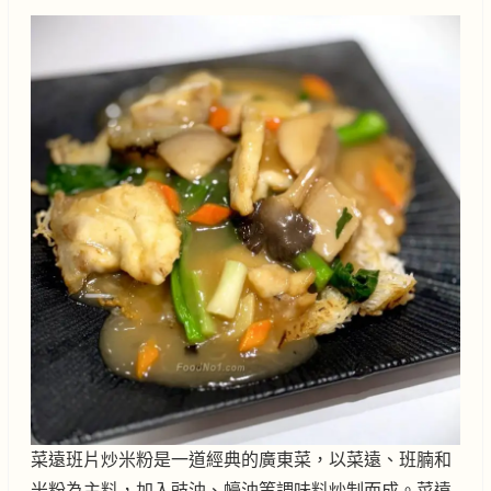
菜遠班片炒米粉是一道經典的廣東菜，以菜遠、班腩和
米粉為主料，加入豉油、蠔油等調味料炒制而成。菜遠