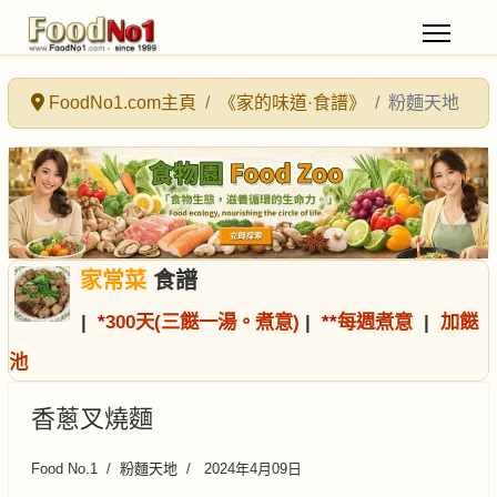
FoodNo1.com主頁
《家的味道·食譜》
粉麵天地
家常菜
食譜
|
*
300天(三餸一湯。煮意)
|
*
*
每週煮意
|
加餸
池
香蔥叉燒麵
Food No.1
粉麵天地
2024年4月09日