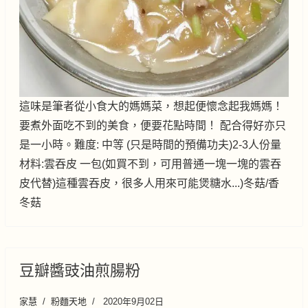
這味是筆者從小食大的媽媽菜，想起便懷念起我媽媽！
要煮外面吃不到的美食，便要花點時間！ 配合得好亦只
是一小時。難度: 中等 (只是時間的預備功夫)2-3人份量
材料:雲吞皮 一包(如買不到，可用普通一塊一塊的雲吞
皮代替)這種雲吞皮，很多人用來可能煲糖水...)冬菇/香
冬菇
豆瓣醬豉油煎腸粉
家慧
粉麵天地
2020年9月02日