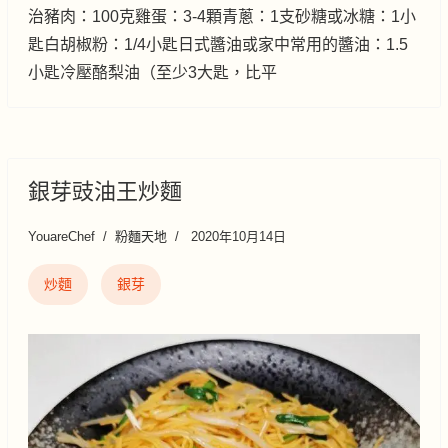
治豬肉：100克雞蛋：3-4顆青蔥：1支砂糖或冰糖：1小
匙白胡椒粉：1/4小匙日式醬油或家中常用的醬油：1.5
小匙冷壓酪梨油（至少3大匙，比平
銀芽豉油王炒麵
YouareChef
粉麵天地
2020年10月14日
炒麵
銀芽