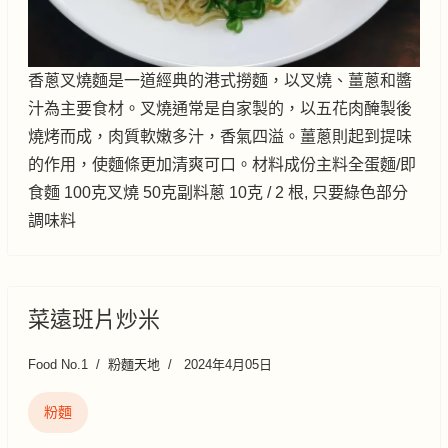
香蔥叉燒麵是一道經典的港式撈麵，以叉燒、薑蔥和醬
汁為主要食材。叉燒通常是自家製的，以五花肉醃製後
燒烤而成，肉質軟嫩多汁，香氣四溢。薑蔥則起到提味
的作用，使麵條更加清爽可口。材料成份主料全蛋麵/即
食麵 100克叉燒 50克副料蔥 10克 / 2 根, 只要綠色部分
調味料
菜遠班片炒米
Food No.1
粉麵天地
2024年4月05日
粉麵