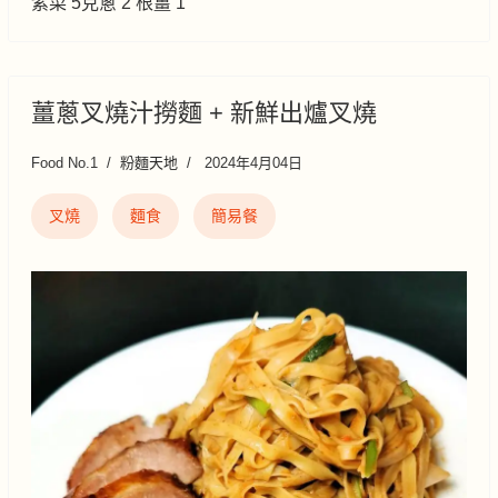
紫菜 5克蔥 2 根薑 1
薑蔥叉燒汁撈麵 + 新鮮出爐叉燒
Food No.1
粉麵天地
2024年4月04日
叉燒
麵食
簡易餐