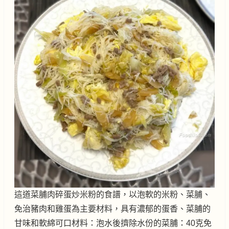
這道菜脯肉碎蛋炒米粉的食譜，以泡軟的米粉、菜脯、
免治豬肉和雞蛋為主要材料，具有濃郁的蛋香、菜脯的
甘味和軟綿可口材料：泡水後擠除水份的菜脯：40克免