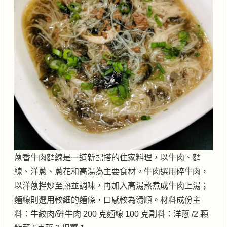
蔥香牛肉麵線是一道新配搭的住家料理，以牛肉、麵
線、洋蔥、蔥花和高湯為主要食材。牛肉選用碎牛肉，
以洋蔥拌炒至熟並調味，再加入高湯熬煮成牛肉上湯；
麵線則選用較細的麵條，口感較為滑順。材料成份主
料：牛絞肉/碎牛肉 200 克麵線 100 克副料：洋蔥 /2 顆